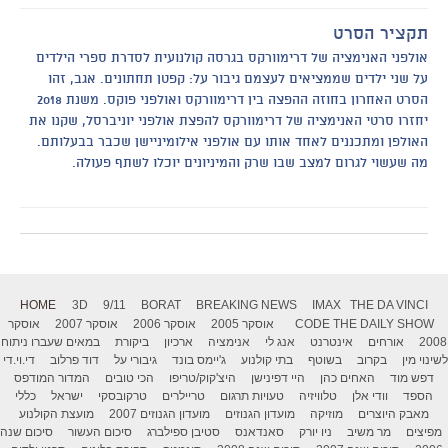
תקציר הסרט
אולפני האנימציה של דרימוורקס בגרסה קולנועית לסדרת ספרי הילדים
על שני ילדים שממציאים לעצמם גיבור על: קפטן תחתונים. אגב, זהו
הסרט האחרון בחוזה ההפצה בין דרימוורקס ואולפני פוקס. משנת 2018
יחזרו סרטי האנימציה של דרימוורקס להפצת אולפני יוניברסל, שקנו את
האולפן ומתכננים לאחד אותו עם אולפני אילומיניישן שכבר בבעלותם.
מה שעשוי לגרום למצב שבו שרק והמיניונים יוכלו לשתף פעולה.
HOME
3D
9/11
BORAT
BREAKING NEWS
IMAX
THE DA VINCI
THE DAILY SHOW
CODE
אוסקר 2005
אוסקר 2006
אוסקר 2007
אוסקר
2008
אורחים
אינטרנט
אנג לי
אנימציה
ארכיון
ביקורת
במאים שעברו ניתוח
לשינוי מין
בקרוב
בשוטף
בתי קולנוע
ג'יימס בונד
גיבורי על
דוד פרלוב
די.וי.די
דפש מוד
האחים כהן
היי דפינישן
היצ'קוק/טריפו
הכי טובים
המדור המודפס
הספד
וודי אלן
טלוויזיה
טעויות תרגום
טריילרים
טרקובסקי
ישראל
כללי
מאבק היוצרים
מוזיקה
מועדון הגנוזים
מועדון הגנוזים 2007
מועצת הקולנוע
מפיצים
מר משיב
ניו יורק
סאנדאנס
סטיבן ספילברג
סיכום העשור
סיכום שנה