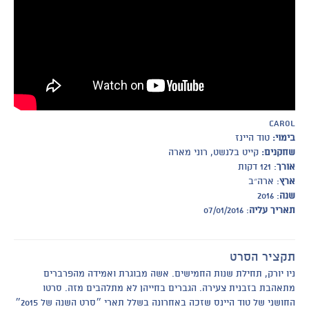
carol
בימוי:
טוד היינז
שחקנים:
קייט בלנשט, רוני מארה
אורך
: 121 דקות
ארץ
: ארה״ב
שנה
: 2016
תאריך עליה
: 07/01/2016
תקציר הסרט
ניו יורק, תחילת שנות החמישים. אשה מבוגרת ואמידה מהפרברים
מתאהבת בזבנית צעירה. הגברים בחייהן לא מתלהבים מזה. סרטו
החושני של טוד היינס שזכה באחרונה בשלל תארי ״סרט השנה של 2015״