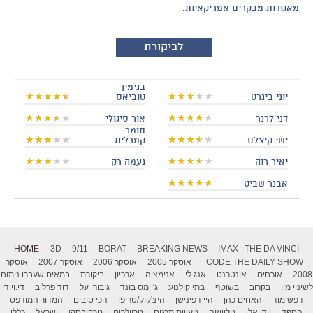
מאגודות מבקרים אמריקאיות.
לביקורת
בנימין
יוני בינרט
טוביאס
דני לרנר
אור סיגולי
תומר
ישי קיצלס
קמרלינג
יאיר רוה
נעמה רק
אבנר שביט
HOME
3D
9/11
BORAT
BREAKING NEWS
IMAX
THE DA VINCI
THE DAILY SHOW
CODE
אוסקר 2005
אוסקר 2006
אוסקר 2007
אוסקר
2008
אורחים
אינטרנט
אנג לי
אנימציה
ארכיון
ביקורת
במאים שעברו ניתוח
לשינוי מין
בקרוב
בשוטף
בתי קולנוע
ג'יימס בונד
גיבורי על
דוד פרלוב
די.וי.די
דפש מוד
האחים כהן
היי דפינישן
היצ'קוק/טריפו
הכי טובים
המדור המודפס
הספד
וודי אלן
טלוויזיה
טעויות תרגום
טריילרים
טרקובסקי
ישראל
כללי