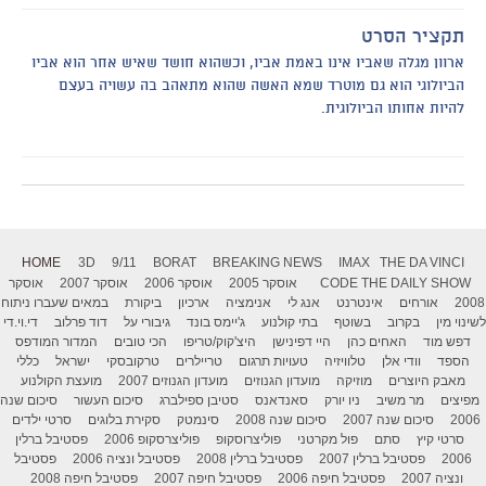
תקציר הסרט
ארוון מגלה שאביו אינו באמת אביו, וכשהוא חושד שאיש אחר הוא אביו
הביולוגי הוא גם מוטרד שמא האשה שהוא מתאהב בה עשויה בעצם
להיות אחותו הביולוגית.
HOME
3D
9/11
BORAT
BREAKING NEWS
IMAX
THE DA VINCI
THE DAILY SHOW
CODE
אוסקר 2005
אוסקר 2006
אוסקר 2007
אוסקר
2008
אורחים
אינטרנט
אנג לי
אנימציה
ארכיון
ביקורת
במאים שעברו ניתוח
לשינוי מין
בקרוב
בשוטף
בתי קולנוע
ג'יימס בונד
גיבורי על
דוד פרלוב
די.וי.די
דפש מוד
האחים כהן
היי דפינישן
היצ'קוק/טריפו
הכי טובים
המדור המודפס
הספד
וודי אלן
טלוויזיה
טעויות תרגום
טריילרים
טרקובסקי
ישראל
כללי
מאבק היוצרים
מוזיקה
מועדון הגנוזים
מועדון הגנוזים 2007
מועצת הקולנוע
מפיצים
מר משיב
ניו יורק
סאנדאנס
סטיבן ספילברג
סיכום העשור
סיכום שנה
2006
סיכום שנה 2007
סיכום שנה 2008
סינמטק
סקירת בלוגים
סרטי ילדים
סרטי קיץ
סתם
פול מקרטני
פוליצרוסקופ
פוליצרסקופ 2006
פסטיבל ברלין
2006
פסטיבל ברלין 2007
פסטיבל ברלין 2008
פסטיבל ונציה 2006
פסטיבל
ונציה 2007
פסטיבל חיפה 2006
פסטיבל חיפה 2007
פסטיבל חיפה 2008