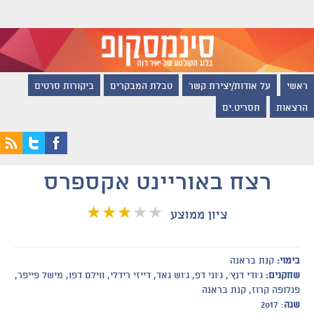
ראשי
על אודות/יצירת קשר
טבלת המבקרים
ביקורות סרטים
הרצאות
תסריט.ים
רצח באוריינט אקספרס
ציון ממוצע
בימוי:
קנת בראנה
שחקנים:
ג׳ודי דנץ׳, ג׳וני דפ, ג׳וש גאד, דייזי רידלי, ווילם דפו, מישל פייפר,
פנלופה קרוז, קנת בראנה
שנה
: 2017