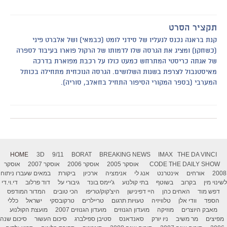
תקציר הסרט
קנת בראנה נכנס לנעליו של סידני לומט (כבמאי) ושל אלברט פיני
(כשחקן) ומציג את הגרסה שלו לדמותו של הרקול פוארו בעיבוד לספרה
של אגתה כריסטי המתרחש כמעט כולו על רכבת מפוארת בדרכה
מאיסטנבול לצרפת בשנות השלושים. הגרסה הנוכחית מתחילה בכותל
המערבי (בספר המקורי הסיפור התחיל בחאלב, סוריה).
HOME
3D
9/11
BORAT
BREAKING NEWS
IMAX
THE DA VINCI
THE DAILY SHOW
CODE
אוסקר 2005
אוסקר 2006
אוסקר 2007
אוסקר
2008
אורחים
אינטרנט
אנג לי
אנימציה
ארכיון
ביקורת
במאים שעברו ניתוח
לשינוי מין
בקרוב
בשוטף
בתי קולנוע
ג'יימס בונד
גיבורי על
דוד פרלוב
די.וי.די
דפש מוד
האחים כהן
היי דפינישן
היצ'קוק/טריפו
הכי טובים
המדור המודפס
הספד
וודי אלן
טלוויזיה
טעויות תרגום
טריילרים
טרקובסקי
ישראל
כללי
מאבק היוצרים
מוזיקה
מועדון הגנוזים
מועדון הגנוזים 2007
מועצת הקולנוע
מפיצים
מר משיב
ניו יורק
סאנדאנס
סטיבן ספילברג
סיכום העשור
סיכום שנה