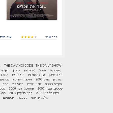
זהר וגנר
אור סיגול
X
THE DA VINCI CODE
THE DAILY SHOW
אינטרנט
אנג לי
אנימציה
ארכיון
ביקורת
היי דפינישן
היצ'קוק/טריפו
הכי טובים
המדור 
מועדון הגנוזים 2007
מועצת הקולנוע
מפיצים
סקירת בלוגים
סרטי ילדים
סרטי קיץ
סתם
פסטיבל ונציה 2007
פסטיבל חיפה 2006
פסטיב
פסטיבל קאן 2006
פסטיבל קאן 2007
פסטיבל
קולנוע קוריאני
קטמנדו
קטנוניזם