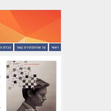
ראשי
על אודות/יצירת קשר
טבלת ה
ש
ת
ס
ה
א