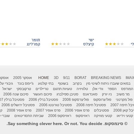
ישי
תומר
י
קיצלס
קמרלינג
IMA
BREAKING NEWS
BORAT
9/11
3D
HOME
אוסקר 2005
אוסקר 006
במאים שעברו ניתוח לשינוי מין
בקרוב
בשוטף
בתי קולנוע
ג'יימס בונד
גיבורי על
המודפס
הספד
וודי אלן
טלוויזיה
טעויות תרגום
טריילרים
טרקובסקי
ישראל
מר משיב
ניו יורק
סאנדאנס
סטיבן ספילברג
סיכום העשור
סיכום שנה 2006
פול מקרטני
פוליצרוסקופ
פוליצרסקופ 2006
פסטיבל ברלין 2006
פסטיבל ברלין 2007
ל חיפה 2007
פסטיבל חיפה 2008
פסטיבל טורונטו 2006
פסטיבל ירושלים 2006
 קאן 2008
פסטיבלים
פרס אופיר 2006
פרס אופיר 2007
פרס אופיר 2008
קו
קטעי וידיאו
קטעי מוזיקה
ראזיסקופ
ראזיסקופ 2006
שביתת התסריטאים
שוברי ק
© סינמסקופ. Say something clever here. Or not. You decide.