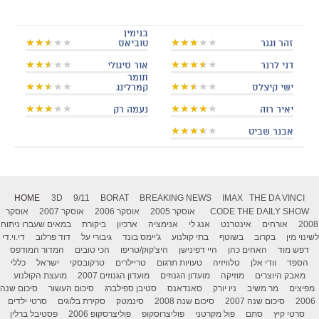
בנימין
זהר וגנר
טוביאס
דני לרנר
אור סיגולי
תומר
ישי קיצלס
קמרלינג
יאיר רוה
נעמה רק
אבנר שביט
HOME
3D
9/11
BORAT
BREAKING NEWS
IMAX
THE DA VINCI
THE DAILY SHOW
CODE
אוסקר 2005
אוסקר 2006
אוסקר 2007
אוסקר
2008
אורחים
אינטרנט
אנג לי
אנימציה
ארכיון
ביקורת
במאים שעברו ניתוח
לשינוי מין
בקרוב
בשוטף
בתי קולנוע
ג'יימס בונד
גיבורי על
דוד פרלוב
די.וי.די
דפש מוד
האחים כהן
היי דפינישן
היצ'קוק/טריפו
הכי טובים
המדור המודפס
הספד
וודי אלן
טלוויזיה
טעויות תרגום
טריילרים
טרקובסקי
ישראל
כללי
מאבק היוצרים
מוזיקה
מועדון הגנוזים
מועדון הגנוזים 2007
מועצת הקולנוע
מפיצים
מר משיב
ניו יורק
סאנדאנס
סטיבן ספילברג
סיכום העשור
סיכום שנה
2006
סיכום שנה 2007
סיכום שנה 2008
סינמטק
סקירת בלוגים
סרטי ילדים
סרטי קיץ
סתם
פול מקרטני
פוליצרוסקופ
פוליצרסקופ 2006
פסטיבל ברלין