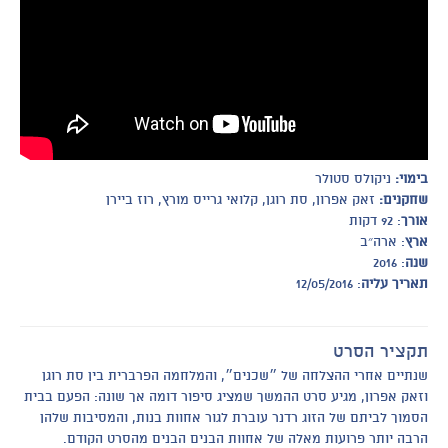
בימוי:
ניקולס סטולר
שחקנים:
זאק אפרון, סת רוגן, קלואי גרייס מורץ, רוז ביירן
אורך
: 92 דקות
ארץ
: ארה״ב
שנה
: 2016
תאריך עליה
: 12/05/2016
תקציר הסרט
שנתיים אחרי ההצלחה של ״שכנים״, והמלחמה הפרברית בין סת רוגן
וזאק אפרון, מגיע סרט ההמשך שמציג סיפור דומה אך שונה: הפעם בבית
הסמוך לביתם של הזוג רדנר עוברת לגור אחוות בנות, והמסיבות שלהן
הרבה יותר פרועות מאלה של אחוות הבנים הבנים מהסרט הקודם.