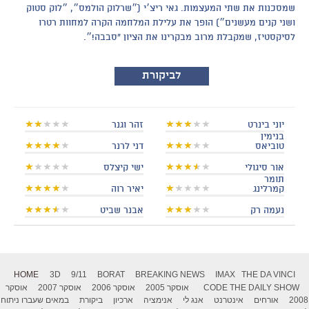
שמסכנות את שתי המעצמות. גאי ריצ׳י (״שרלוק הולמס״, ״לוק סטוק
ושני קנים מעשנים״) הופך את עלילת המלחמה הקרה למחוות רטרו
לסיקסטיז, שמקבלת מרוב מבקרינו את הציון "סבבה!״.
לביקורת
יוני בינרט
זהר וגנר
בנימין
טוביאס
דני לרנר
אור סיגולי
ישי קיצלס
תומר
קמרלינג
יאיר רוה
נעמה רק
אבנר שביט
HOME
3D
9/11
BORAT
BREAKING NEWS
IMAX
THE DA VINCI
THE DAILY SHOW
CODE
אוסקר 2005
אוסקר 2006
אוסקר 2007
אוסקר
2008
אורחים
אינטרנט
אנג לי
אנימציה
ארכיון
ביקורת
במאים שעברו ניתוח