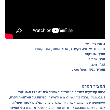
בימוי:
גאי ריצ׳י
שחקנים:
אליסיה ויקאנדר, ארמי האמר, הנרי קאוויל
אורך
: 116 דקות
ארץ
: ארה״ב
שנה
: 2015
תאריך עליה
: 27/08/2015
תקציר הסרט
גרסה קולנועית לסדרת הטלוויזיה האמריקאית ״The Man From
U.N.C.L.E״ שרצה בין 1964 ל-1968 ודמיינה, בשיאה של המלחמה הקרה,
סיטואציה שבה מרגל אמריקאי ומרגל סובייטי נאלצים לשתף פעולה,
למרות רצונם המובהק להרוג זה את זה, כדי לסכל מזימות בינלאומיות