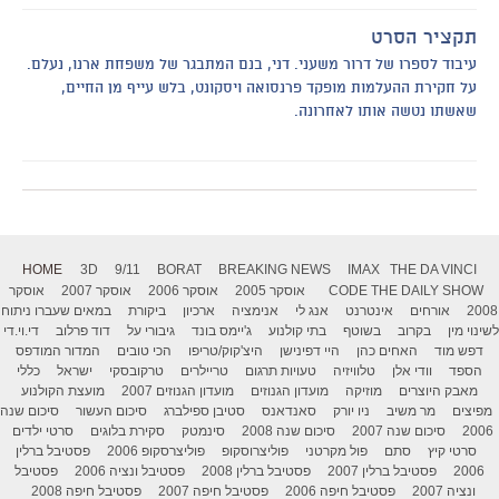
תקציר הסרט
עיבוד לספרו של דרור משעני. דני, בנם המתבגר של משפחת ארנו, נעלם.
על חקירת ההעלמות מופקד פרנסואה ויסקונט, בלש עייף מן החיים,
שאשתו נטשה אותו לאחרונה.
HOME
3D
9/11
BORAT
BREAKING NEWS
IMAX
THE DA VINCI
THE DAILY SHOW
CODE
אוסקר 2005
אוסקר 2006
אוסקר 2007
אוסקר
2008
אורחים
אינטרנט
אנג לי
אנימציה
ארכיון
ביקורת
במאים שעברו ניתוח
לשינוי מין
בקרוב
בשוטף
בתי קולנוע
ג'יימס בונד
גיבורי על
דוד פרלוב
די.וי.די
דפש מוד
האחים כהן
היי דפינישן
היצ'קוק/טריפו
הכי טובים
המדור המודפס
הספד
וודי אלן
טלוויזיה
טעויות תרגום
טריילרים
טרקובסקי
ישראל
כללי
מאבק היוצרים
מוזיקה
מועדון הגנוזים
מועדון הגנוזים 2007
מועצת הקולנוע
מפיצים
מר משיב
ניו יורק
סאנדאנס
סטיבן ספילברג
סיכום העשור
סיכום שנה
2006
סיכום שנה 2007
סיכום שנה 2008
סינמטק
סקירת בלוגים
סרטי ילדים
סרטי קיץ
סתם
פול מקרטני
פוליצרוסקופ
פוליצרסקופ 2006
פסטיבל ברלין
2006
פסטיבל ברלין 2007
פסטיבל ברלין 2008
פסטיבל ונציה 2006
פסטיבל
ונציה 2007
פסטיבל חיפה 2006
פסטיבל חיפה 2007
פסטיבל חיפה 2008