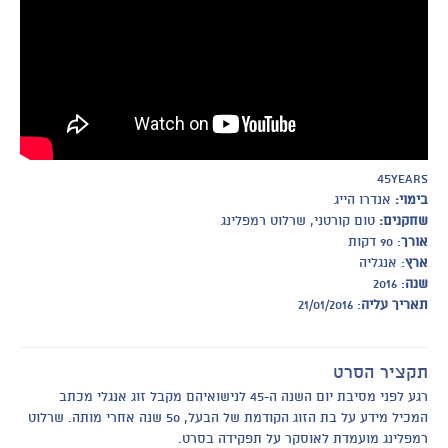
45years
בימוי:
אנדרו הייג
שחקנים:
טום קורטני, שרלוט רמפלינג
אורך
: 90 דקות
ארץ
: אנגליה
שנה
: 2016
תאריך עליה
: 21/01/2016
תקציר הסרט
רגע לפני מסיבת יום השנה ה-45 לנישואיהם מקבל זוג אנגלי מכתב
המכיל מידע על בת הזוג הקודמת של הבעל, 50 שנה אחרי מותה. שרלוט
רמפלינג מועמדת לאוסקר על תפקידה בסרט.