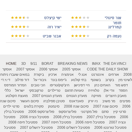
אור סיגולי
ישי קיצלס
תומר
קמרלינג
יאיר רוה
נעמה רק
אבנר שביט
HOME
3D
9/11
BORAT
BREAKING NEWS
IMAX
THE DA VINCI
THE DAILY SHOW
CODE
אוסקר 2005
אוסקר 2006
אוסקר 2007
אוסקר
2008
אורחים
אינטרנט
אנג לי
אנימציה
ארכיון
ביקורת
במאים שעברו ניתוח
לשינוי מין
בקרוב
בשוטף
בתי קולנוע
ג'יימס בונד
גיבורי על
דוד פרלוב
די.וי.די
דפש מוד
האחים כהן
היי דפינישן
היצ'קוק/טריפו
הכי טובים
המדור המודפס
הספד
וודי אלן
טלוויזיה
טעויות תרגום
טריילרים
טרקובסקי
ישראל
כללי
מאבק היוצרים
מוזיקה
מועדון הגנוזים
מועדון הגנוזים 2007
מועצת הקולנוע
מפיצים
מר משיב
ניו יורק
סאנדאנס
סטיבן ספילברג
סיכום העשור
סיכום שנה
2006
סיכום שנה 2007
סיכום שנה 2008
סינמטק
סקירת בלוגים
סרטי ילדים
סרטי קיץ
סתם
פול מקרטני
פוליצרוסקופ
פוליצרסקופ 2006
פסטיבל ברלין
2006
פסטיבל ברלין 2007
פסטיבל ברלין 2008
פסטיבל ונציה 2006
פסטיבל
ונציה 2007
פסטיבל חיפה 2006
פסטיבל חיפה 2007
פסטיבל חיפה 2008
פסטיבל טורונטו 2006
פסטיבל ירושלים 2006
פסטיבל ירושלים 2007
פסטיבל