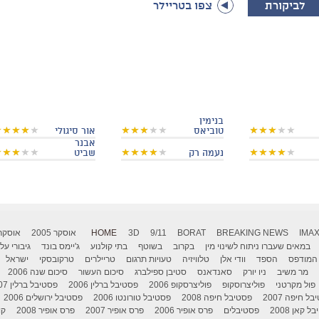
לביקורת
צפו בטריילר
בנימין
טוביאס
אור סיגולי
אבנר
נעמה רק
שביט
IMA
BREAKING NEWS
BORAT
9/11
3D
HOME
אוסקר 2005
אוסקר 006
במאים שעברו ניתוח לשינוי מין
בקרוב
בשוטף
בתי קולנוע
ג'יימס בונד
גיבורי על
המודפס
הספד
וודי אלן
טלוויזיה
טעויות תרגום
טריילרים
טרקובסקי
ישראל
מר משיב
ניו יורק
סאנדאנס
סטיבן ספילברג
סיכום העשור
סיכום שנה 2006
פול מקרטני
פוליצרוסקופ
פוליצרסקופ 2006
פסטיבל ברלין 2006
פסטיבל ברלין 2007
ל חיפה 2007
פסטיבל חיפה 2008
פסטיבל טורונטו 2006
פסטיבל ירושלים 2006
 קאן 2008
פסטיבלים
פרס אופיר 2006
פרס אופיר 2007
פרס אופיר 2008
קו