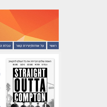
ראשי
על אודות/יצירת קשר
טבלת ה
n
ת
ה
ת
א