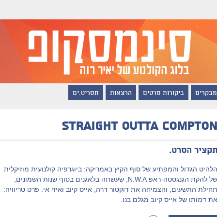
מבקרים
ביקורות סרטים
הרצאות
תסריט.ים
Straight Outta Compto
קציר הסרט.
להיט הגדול והמפתיע של סוף הקיץ באמריקה: ביוגרפיה קולנועית מוזיקלית
של להקת הגנגסטה-ראפ N.W.A, שעשתה בלאגנים בסוף שנות השמונים,
חילת התשעים, והצמיחה את דוקטור דרה, אייס קיוב ואיזי אי. פרט טריוויה:
ת דמותו של אייס קיוב מגלם בנו.