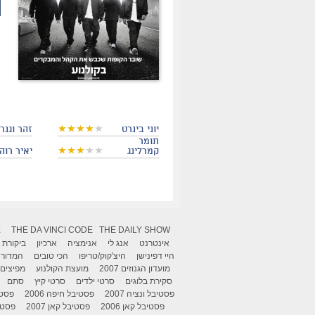
יוני בינרט
זהר וגנר
תומר
קמרלינג
יאיר רוה
X
THE DA VINCI CODE
THE DAILY SHOW
אינטרנט
אנג לי
אנימציה
ארכיון
ביקורת
היי דפינישן
היצ'קוק/טריפו
הכי טובים
המדור 
מועדון הגנוזים 2007
מועצת הקולנוע
מפיצים
סקירת בלוגים
סרטי ילדים
סרטי קיץ
סתם
פסטיבל ונציה 2007
פסטיבל חיפה 2006
פסטיב
פסטיבל קאן 2006
פסטיבל קאן 2007
פסטיבל