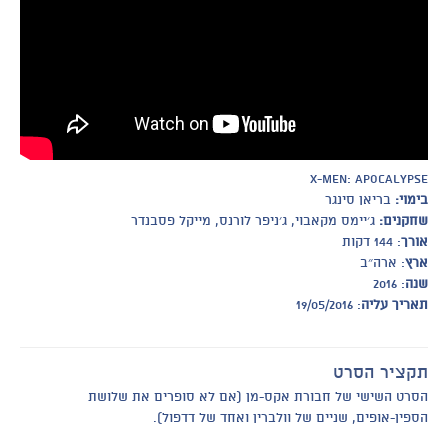
X-Men: Apocalypse
בימוי:
בריאן סינגר
שחקנים:
ג׳יימס מקאבוי, ג׳ניפר לורנס, מייקל פסבנדר
אורך
: 144 דקות
ארץ
: ארה״ב
שנה
: 2016
תאריך עליה
: 19/05/2016
תקציר הסרט
הסרט השישי של חבורת אקס-מן (אם לא סופרים את שלושת
הספין-אופים, שניים של וולברין ואחד של דדפול).