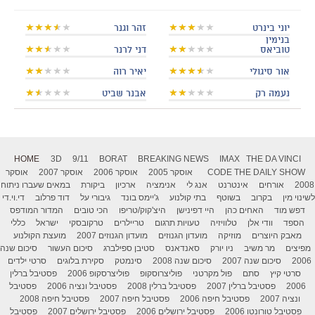
יוני בינרט
זהר וגנר
בנימין
טוביאס
דני לרנר
אור סיגולי
יאיר רוה
נעמה רק
אבנר שביט
HOME
3D
9/11
BORAT
BREAKING NEWS
IMAX
THE DA VINCI
THE DAILY SHOW
CODE
אוסקר 2005
אוסקר 2006
אוסקר 2007
אוסקר
2008
אורחים
אינטרנט
אנג לי
אנימציה
ארכיון
ביקורת
במאים שעברו ניתוח
לשינוי מין
בקרוב
בשוטף
בתי קולנוע
ג'יימס בונד
גיבורי על
דוד פרלוב
די.וי.די
דפש מוד
האחים כהן
היי דפינישן
היצ'קוק/טריפו
הכי טובים
המדור המודפס
הספד
וודי אלן
טלוויזיה
טעויות תרגום
טריילרים
טרקובסקי
ישראל
כללי
מאבק היוצרים
מוזיקה
מועדון הגנוזים
מועדון הגנוזים 2007
מועצת הקולנוע
מפיצים
מר משיב
ניו יורק
סאנדאנס
סטיבן ספילברג
סיכום העשור
סיכום שנה
2006
סיכום שנה 2007
סיכום שנה 2008
סינמטק
סקירת בלוגים
סרטי ילדים
סרטי קיץ
סתם
פול מקרטני
פוליצרוסקופ
פוליצרסקופ 2006
פסטיבל ברלין
2006
פסטיבל ברלין 2007
פסטיבל ברלין 2008
פסטיבל ונציה 2006
פסטיבל
ונציה 2007
פסטיבל חיפה 2006
פסטיבל חיפה 2007
פסטיבל חיפה 2008
פסטיבל טורונטו 2006
פסטיבל ירושלים 2006
פסטיבל ירושלים 2007
פסטיבל