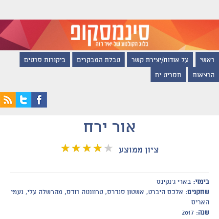
ראשי
על אודות/יצירת קשר
טבלת המבקרים
ביקורות סרטים
הרצאות
תסריט.ים
אור ירח
ציון ממוצע
בימוי:
בארי ג׳נקינס
שחקנים:
אלכס היברט, אשטון סנדרס, טרוונטה רודס, מהרשלה עלי, נעמי
האריס
שנה
: 2017