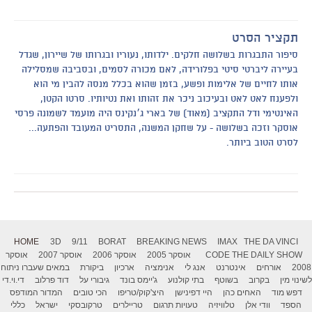
תקציר הסרט
סיפור התבגרות בשלושה חלקים. ילדותו, נעוריו ובגרותו של שיירון, שגדל
בעיירה ליברטי סיטי בפלורידה, לאם מכורה לסמים, ובסביבה שמסלילה
אותו לחיים של אלימות ופשע, בזמן שהוא בכלל מנסה להבין מי הוא
ולפענח לאט לאט ובעיכוב ניכר את זהותו ואת נטיותיו. סרטו הקטן,
האינטימי ודל התקציב (מאוד) של בארי ג׳נקינס היה מועמד לשמונה פרסי
אוסקר וזכה בשלושה - על שחקן המשנה, התסריט המעובד והפתעה...
לסרט הטוב ביותר.
HOME
3D
9/11
BORAT
BREAKING NEWS
IMAX
THE DA VINCI
THE DAILY SHOW
CODE
אוסקר 2005
אוסקר 2006
אוסקר 2007
אוסקר
2008
אורחים
אינטרנט
אנג לי
אנימציה
ארכיון
ביקורת
במאים שעברו ניתוח
לשינוי מין
בקרוב
בשוטף
בתי קולנוע
ג'יימס בונד
גיבורי על
דוד פרלוב
די.וי.די
דפש מוד
האחים כהן
היי דפינישן
היצ'קוק/טריפו
הכי טובים
המדור המודפס
הספד
וודי אלן
טלוויזיה
טעויות תרגום
טריילרים
טרקובסקי
ישראל
כללי