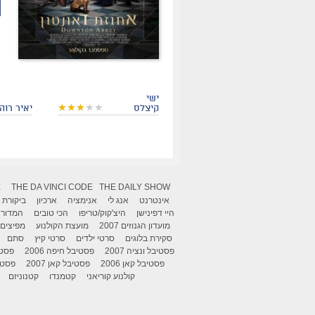
ישי
קיצלס
יאיר רוה
X
THE DA VINCI CODE
THE DAILY SHOW
אינטרנט
אנג לי
אנימציה
ארכיון
ביקורת
היי דפינישן
היצ'קוק/טריפו
הכי טובים
המדור 
מועדון הגנוזים 2007
מועצת הקולנוע
מפיצים
סקירת בלוגים
סרטי ילדים
סרטי קיץ
סתם
פסטיבל ונציה 2007
פסטיבל חיפה 2006
פסטיב
פסטיבל קאן 2006
פסטיבל קאן 2007
פסטיבל
קולנוע קוריאני
קטמנדו
קטנוניזם