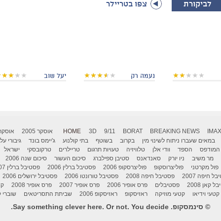
לביקורת
צפו בטריילר
נעמה רק
יעל שוב
IMA
BREAKING NEWS
BORAT
9/11
3D
HOME
אוסקר 2005
אוסקר 006
במאים שעברו ניתוח לשינוי מין
בקרוב
בשוטף
בתי קולנוע
ג'יימס בונד
גיבורי על
המודפס
הספד
וודי אלן
טלוויזיה
טעויות תרגום
טריילרים
טרקובסקי
ישראל
מר משיב
ניו יורק
סאנדאנס
סטיבן ספילברג
סיכום העשור
סיכום שנה 2006
פול מקרטני
פוליצרוסקופ
פוליצרסקופ 2006
פסטיבל ברלין 2006
פסטיבל ברלין 2007
ל חיפה 2007
פסטיבל חיפה 2008
פסטיבל טורונטו 2006
פסטיבל ירושלים 2006
 קאן 2008
פסטיבלים
פרס אופיר 2006
פרס אופיר 2007
פרס אופיר 2008
קו
קטעי וידיאו
קטעי מוזיקה
ראזיסקופ
ראזיסקופ 2006
שביתת התסריטאים
שוברי ק
© סינמסקופ. Say something clever here. Or not. You decide.