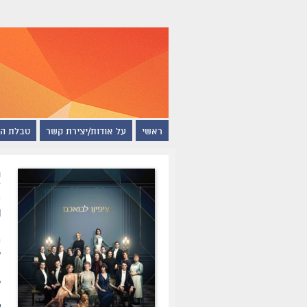
ראשי
על אודות/יצירת קשר
טבלת ה
א
ת
ח
ה
ל