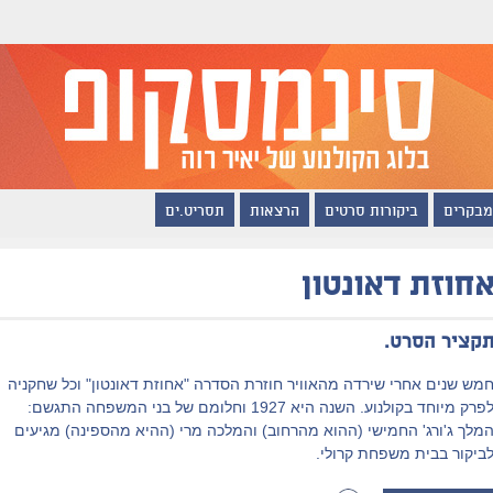
מבקרים
ביקורות סרטים
הרצאות
תסריט.ים
חוזת דאונטון
קציר הסרט.
מש שנים אחרי שירדה מהאוויר חוזרת הסדרה "אחוזת דאונטון" וכל שחקניה
לפרק מיוחד בקולנוע. השנה היא 1927 וחלומם של בני המשפחה התגשם:
מלך ג'ורג' החמישי (ההוא מהרחוב) והמלכה מרי (ההיא מהספינה) מגיעים
ביקור בבית משפחת קרולי.