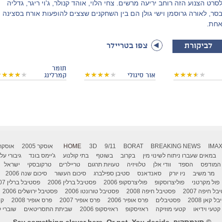
סרט הצנוע הזה רוחב יריעה מרשים. צחי הלוי, אוהד קנולר, ג'וי ריגר, גדליה
סר, לאורה גרוסמן וישי גולן הם בין השחקנים שצצים להופעות אורח בסצינה
חת.
לביקורת
צפו בטריילר
תומר
אור סיגולי
קמרלינג
IMA
BREAKING NEWS
BORAT
9/11
3D
HOME
אוסקר 2005
אוסקר 006
במאים שעברו ניתוח לשינוי מין
בקרוב
בשוטף
בתי קולנוע
ג'יימס בונד
גיבורי על
המודפס
הספד
וודי אלן
טלוויזיה
טעויות תרגום
טריילרים
טרקובסקי
ישראל
מר משיב
ניו יורק
סאנדאנס
סטיבן ספילברג
סיכום העשור
סיכום שנה 2006
פול מקרטני
פוליצרוסקופ
פוליצרסקופ 2006
פסטיבל ברלין 2006
פסטיבל ברלין 2007
ל חיפה 2007
פסטיבל חיפה 2008
פסטיבל טורונטו 2006
פסטיבל ירושלים 2006
 קאן 2008
פסטיבלים
פרס אופיר 2006
פרס אופיר 2007
פרס אופיר 2008
קו
קטעי וידיאו
קטעי מוזיקה
ראזיסקופ
ראזיסקופ 2006
שביתת התסריטאים
שוברי ק