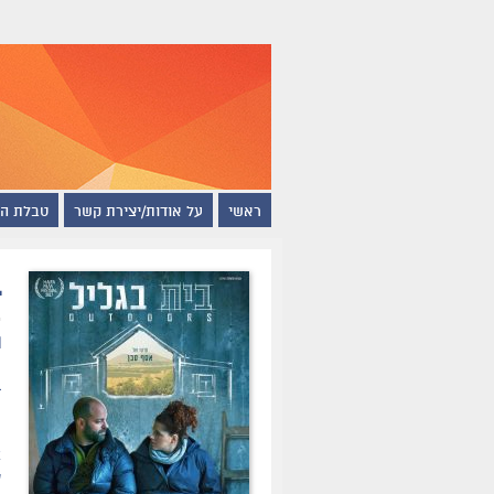
ראשי
על אודות/יצירת קשר
טבלת ה
ב
ת
ב
מ
ה
א
ש