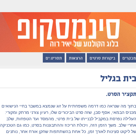
מבקרים
ביקורות סרטים
הרצאות
תסריט.ים
ית בגליל
קציר הסרט.
תוך מה שנראה כמו דרמה משפחתית על זוג שנמצא במשבר בחיי הנישואים
כניס הבמאי, אסף סבן, שזה סרט הביכורים שלו, רעיון צורני מרתק ומקורי:
עלילה נפרסת במקביל לבנייתו של בית פרטי, מהמסד ועד הטפחות, שלב
חרי שלב. משך הזמן הזה, ויכולת הריכוז וההתבוננות בסרט, כמו גם הטכניקה
ל ליקוט סצינות לאורך זמן, כל אחת בהשתתפות שחקן אורח אחר, נותנים