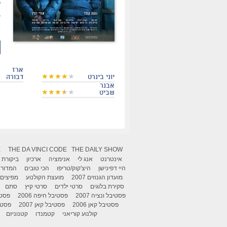
ל
ב
א
ארז
יוני בינרט
דבורה
אבנר
שביט
X
THE DA VINCI CODE
THE DAILY SHOW
אינטרנט
אנג לי
אנימציה
ארכיון
ביקורת
היי דפינישן
היצ'קוק/טריפו
הכי טובים
המדור 
מועדון הגנוזים 2007
מועצת הקולנוע
מפיצים
סקירת בלוגים
סרטי ילדים
סרטי קיץ
סתם
פסטיבל ונציה 2007
פסטיבל חיפה 2006
פסטיב
פסטיבל קאן 2006
פסטיבל קאן 2007
פסטיבל
קולנוע קוריאני
קטמנדו
קטנוניזם