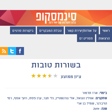
ראשי
על אודות/יצירת קשר
טבלת המבקרים
ביקורות סרטים
הרצאות
תסריט.ים
בשורות טובות
ציון ממוצע
בימוי:
ארז תדמור
שחקנים:
אוולין הגואל, אלי גורנשטיין, נלי תגר, ערן פסח, רועי אסף, רמי
הויברגר, שמיל בן ארי
שנה
: 2019