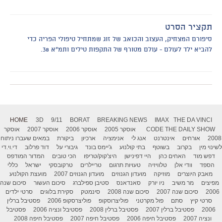
תקציר הסרט
סיפורם המצחיק, העצוב והכואב של זוג שמתחיל טיפולי הפריה כדי
להביא ילד לעולם - עולם מטורף של התקפות טילים ותמ"א 38.
HOME
3D
9/11
BORAT
BREAKING NEWS
IMAX
THE DA VINCI
THE DAILY SHOW
CODE
אוסקר 2005
אוסקר 2006
אוסקר 2007
אוסקר
2008
אורחים
אינטרנט
אנג לי
אנימציה
ארכיון
ביקורת
במאים שעברו ניתוח
לשינוי מין
בקרוב
בשוטף
בתי קולנוע
ג'יימס בונד
גיבורי על
דוד פרלוב
די.וי.די
דפש מוד
האחים כהן
היי דפינישן
היצ'קוק/טריפו
הכי טובים
המדור המודפס
הספד
וודי אלן
טלוויזיה
טעויות תרגום
טריילרים
טרקובסקי
ישראל
כללי
מאבק היוצרים
מוזיקה
מועדון הגנוזים
מועדון הגנוזים 2007
מועצת הקולנוע
מפיצים
מר משיב
ניו יורק
סאנדאנס
סטיבן ספילברג
סיכום העשור
סיכום שנה
2006
סיכום שנה 2007
סיכום שנה 2008
סינמטק
סקירת בלוגים
סרטי ילדים
סרטי קיץ
סתם
פול מקרטני
פוליצרוסקופ
פוליצרסקופ 2006
פסטיבל ברלין
2006
פסטיבל ברלין 2007
פסטיבל ברלין 2008
פסטיבל ונציה 2006
פסטיבל
ונציה 2007
פסטיבל חיפה 2006
פסטיבל חיפה 2007
פסטיבל חיפה 2008