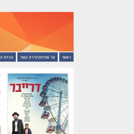
ראשי
על אודות/יצירת קשר
טבלת ה
ד
ת
ס
ג
ה