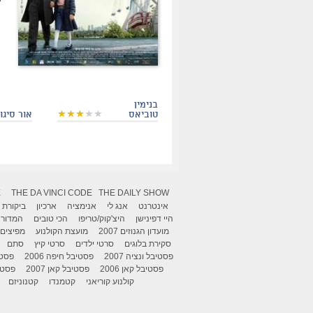
בנימין
טוביאס
אור סיגול
X
THE DA VINCI CODE
THE DAILY SHOW
אינטרנט
אנג לי
אנימציה
ארכיון
ביקורת
היי דפינישן
היצ'קוק/טריפו
הכי טובים
המדור 
מועדון הגנוזים 2007
מועצת הקולנוע
מפיצים
סקירת בלוגים
סרטי ילדים
סרטי קיץ
סתם
פסטיבל ונציה 2007
פסטיבל חיפה 2006
פסטיב
פסטיבל קאן 2006
פסטיבל קאן 2007
פסטיבל
קולנוע קוריאני
קטמנדו
קטנוניזם