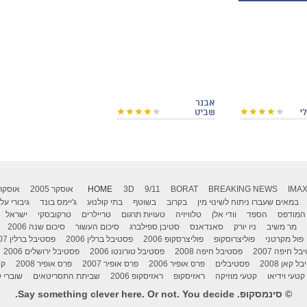
אבנר
י
שביט
IMA
BREAKING NEWS
BORAT
9/11
3D
HOME
אוסקר 2005
אוסקר 006
במאים שעברו ניתוח לשינוי מין
בקרוב
בשוטף
בתי קולנוע
ג'יימס בונד
גיבורי על
המודפס
הספד
וודי אלן
טלוויזיה
טעויות תרגום
טריילרים
טרקובסקי
ישראל
מר משיב
ניו יורק
סאנדאנס
סטיבן ספילברג
סיכום העשור
סיכום שנה 2006
פול מקרטני
פוליצרוסקופ
פוליצרסקופ 2006
פסטיבל ברלין 2006
פסטיבל ברלין 2007
ל חיפה 2007
פסטיבל חיפה 2008
פסטיבל טורונטו 2006
פסטיבל ירושלים 2006
 קאן 2008
פסטיבלים
פרס אופיר 2006
פרס אופיר 2007
פרס אופיר 2008
קו
קטעי וידיאו
קטעי מוזיקה
ראזיסקופ
ראזיסקופ 2006
שביתת התסריטאים
שוברי ק
© סינמסקופ. Say something clever here. Or not. You decide.