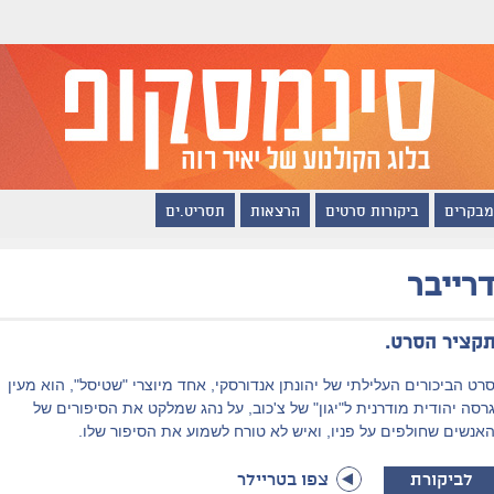
מבקרים
ביקורות סרטים
הרצאות
תסריט.ים
רייבר
קציר הסרט.
רט הביכורים העלילתי של יהונתן אנדורסקי, אחד מיוצרי "שטיסל", הוא מעין
רסה יהודית מודרנית ל"יגון" של צ'כוב, על נהג שמלקט את הסיפורים של
אנשים שחולפים על פניו, ואיש לא טורח לשמוע את הסיפור שלו.
לביקורת
צפו בטריילר