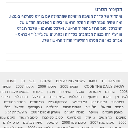
תקציר הסרט
איתחול של סדרת האימה הוותיקה שהתחילה עם בוריס סקרלוף ב-1932,
ומה שהיה אמור להיות החלק הראשון ביקום המפלצות החדש של
יוניברסל. טום קרוז בתפקיד הראשי, ואלכס קורצמן - שלצד רוברט
אורצ׳י היה מצוות הכותבים בסדרות ובסרטים של ג׳יי.ג׳יי אברמס -
מביים כאן את הסרט ההוליוודי הגדול הראשון שלו.
HOME
3D
9/11
BORAT
BREAKING NEWS
IMAX
THE DA VINCI
THE DAILY SHOW
CODE
אוסקר 2005
אוסקר 2006
אוסקר 2007
אוסקר
2008
אורחים
אינטרנט
אנג לי
אנימציה
ארכיון
ביקורת
במאים שעברו ניתוח
לשינוי מין
בקרוב
בשוטף
בתי קולנוע
ג'יימס בונד
גיבורי על
דוד פרלוב
די.וי.די
דפש מוד
האחים כהן
היי דפינישן
היצ'קוק/טריפו
הכי טובים
המדור המודפס
הספד
וודי אלן
טלוויזיה
טעויות תרגום
טריילרים
טרקובסקי
ישראל
כללי
מאבק היוצרים
מוזיקה
מועדון הגנוזים
מועדון הגנוזים 2007
מועצת הקולנוע
מפיצים
מר משיב
ניו יורק
סאנדאנס
סטיבן ספילברג
סיכום העשור
סיכום שנה
2006
סיכום שנה 2007
סיכום שנה 2008
סינמטק
סקירת בלוגים
סרטי ילדים
סרטי קיץ
סתם
פול מקרטני
פוליצרוסקופ
פוליצרסקופ 2006
פסטיבל ברלין