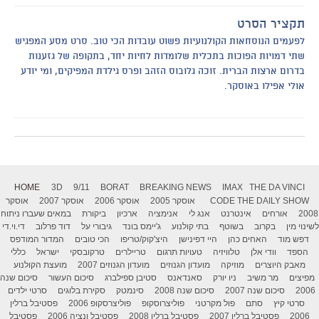
תקציר הסרט
לפעמים הנוסחאות הקולנועיות פשוט עובדות הכי טוב. סרט מסע המפגיש
שתי דמויות הפוכות בתכלית שלומדות לחיות יחד, בתקופה של גזענות
בדרום ארצות הברית. זוכה גלובוס הזהב ופרס גילדת המפיקים, ומי יודע
אולי אפילו באוסקר.
HOME
3D
9/11
BORAT
BREAKING NEWS
IMAX
THE DA VINCI
THE DAILY SHOW
CODE
אוסקר 2005
אוסקר 2006
אוסקר 2007
אוסקר
2008
אורחים
אינטרנט
אנג לי
אנימציה
ארכיון
ביקורת
במאים שעברו ניתוח
לשינוי מין
בקרוב
בשוטף
בתי קולנוע
ג'יימס בונד
גיבורי על
דוד פרלוב
די.וי.די
דפש מוד
האחים כהן
היי דפינישן
היצ'קוק/טריפו
הכי טובים
המדור המודפס
הספד
וודי אלן
טלוויזיה
טעויות תרגום
טריילרים
טרקובסקי
ישראל
כללי
מאבק היוצרים
מוזיקה
מועדון הגנוזים
מועדון הגנוזים 2007
מועצת הקולנוע
מפיצים
מר משיב
ניו יורק
סאנדאנס
סטיבן ספילברג
סיכום העשור
סיכום שנה
2006
סיכום שנה 2007
סיכום שנה 2008
סינמטק
סקירת בלוגים
סרטי ילדים
סרטי קיץ
סתם
פול מקרטני
פוליצרוסקופ
פוליצרסקופ 2006
פסטיבל ברלין
2006
פסטיבל ברלין 2007
פסטיבל ברלין 2008
פסטיבל ונציה 2006
פסטיבל