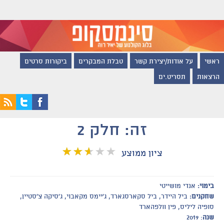
ראשי
על אודות/יצירת קשר
טבלת המבקרים
ביקורות סרטים
הרצאות
תסריט.ים
זה: חלק 2
ציון ממוצע
בימוי:
אנדי מושייטי
שחקנים:
ביל היידר, ביל סקארסגארד, ג'יימס מקאבוי, ג'סיקה צ'סטיין,
סופיה ליליס, פין וולפהארד
שנה
: 2019