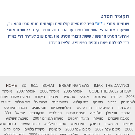
תקציר הסרט
שנתיים אחרי ש
"זה"
הפך לסנסציה קולנועית וקופתית מגיע סרט ההמשך,
שמעבד את החצי השני של ספרו עד הכרס של סטיבן קינג. 27 שנים אחרי
אירועי הסרט הראשון, ששת גיבורי הסרט מוזעקים שוב לעיירה דרי במיין
כדי להילחם פעם נוספת בפניווייז, הליצן הרצחן.
HOME
3D
9/11
BORAT
BREAKING NEWS
IMAX
THE DA VINCI
THE DAILY SHOW
CODE
אוסקר 2005
אוסקר 2006
אוסקר 2007
אוסקר
2008
אורחים
אינטרנט
אנג לי
אנימציה
ארכיון
ביקורת
במאים שעברו ניתוח
לשינוי מין
בקרוב
בשוטף
בתי קולנוע
ג'יימס בונד
גיבורי על
דוד פרלוב
די.וי.די
דפש מוד
האחים כהן
היי דפינישן
היצ'קוק/טריפו
הכי טובים
המדור המודפס
הספד
וודי אלן
טלוויזיה
טעויות תרגום
טריילרים
טרקובסקי
ישראל
כללי
מאבק היוצרים
מוזיקה
מועדון הגנוזים
מועדון הגנוזים 2007
מועצת הקולנוע
מפיצים
מר משיב
ניו יורק
סאנדאנס
סטיבן ספילברג
סיכום העשור
סיכום שנה
2006
סיכום שנה 2007
סיכום שנה 2008
סינמטק
סקירת בלוגים
סרטי ילדים
סרטי קיץ
סתם
פול מקרטני
פוליצרוסקופ
פוליצרסקופ 2006
פסטיבל ברלין