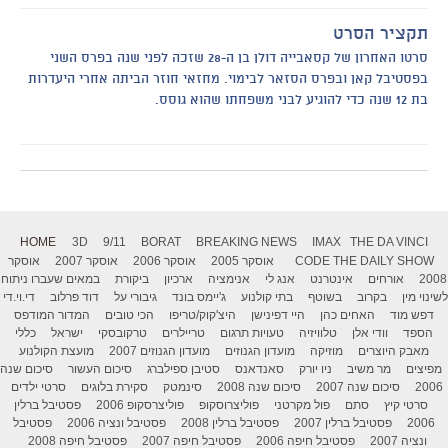
תקציר הסרט
סרטו האחרון של קסאבייה דולן בן ה-28 שזכה לפני שנה בפרס השני
בפסטיבל קאן ובפרס הסזאר לבימוי. מחזאי חוזר הביתה אחרי היעדרות
בת 12 שנה כדי להוגיע לבני משפחתו שהוא גוסס.
HOME
3D
9/11
BORAT
BREAKING NEWS
IMAX
THE DA VINCI
THE DAILY SHOW
CODE
אוסקר 2005
אוסקר 2006
אוסקר 2007
אוסקר
2008
אורחים
אינטרנט
אנג לי
אנימציה
ארכיון
ביקורת
במאים שעברו ניתוח
לשינוי מין
בקרוב
בשוטף
בתי קולנוע
ג'יימס בונד
גיבורי על
דוד פרלוב
די.וי.די
דפש מוד
האחים כהן
היי דפינישן
היצ'קוק/טריפו
הכי טובים
המדור המודפס
הספד
וודי אלן
טלוויזיה
טעויות תרגום
טריילרים
טרקובסקי
ישראל
כללי
מאבק היוצרים
מוזיקה
מועדון הגנוזים
מועדון הגנוזים 2007
מועצת הקולנוע
מפיצים
מר משיב
ניו יורק
סאנדאנס
סטיבן ספילברג
סיכום העשור
סיכום שנה
2006
סיכום שנה 2007
סיכום שנה 2008
סינמטק
סקירת בלוגים
סרטי ילדים
סרטי קיץ
סתם
פול מקרטני
פוליצרוסקופ
פוליצרסקופ 2006
פסטיבל ברלין
2006
פסטיבל ברלין 2007
פסטיבל ברלין 2008
פסטיבל ונציה 2006
פסטיבל
ונציה 2007
פסטיבל חיפה 2006
פסטיבל חיפה 2007
פסטיבל חיפה 2008