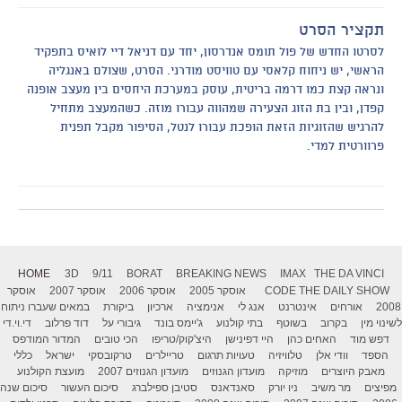
תקציר הסרט
לסרטו החדש של פול תומס אנדרסון, יחד עם דניאל דיי לואיס בתפקיד
הראשי, יש ניחוח קלאסי עם טוויסט מודרני. הסרט, שצולם באנגליה
ונראה קצת כמו דרמה בריטית, עוסק במערכת היחסים בין מעצב אופנה
קפדן, ובין בת הזוג הצעירה שמהווה עבורו מוזה. כשהמעצב מתחיל
להרגיש שהזוגיות הזאת הופכת עבורו לנטל, הסיפור מקבל תפנית
פרוורטית למדי.
HOME
3D
9/11
BORAT
BREAKING NEWS
IMAX
THE DA VINCI
THE DAILY SHOW
CODE
אוסקר 2005
אוסקר 2006
אוסקר 2007
אוסקר
2008
אורחים
אינטרנט
אנג לי
אנימציה
ארכיון
ביקורת
במאים שעברו ניתוח
לשינוי מין
בקרוב
בשוטף
בתי קולנוע
ג'יימס בונד
גיבורי על
דוד פרלוב
די.וי.די
דפש מוד
האחים כהן
היי דפינישן
היצ'קוק/טריפו
הכי טובים
המדור המודפס
הספד
וודי אלן
טלוויזיה
טעויות תרגום
טריילרים
טרקובסקי
ישראל
כללי
מאבק היוצרים
מוזיקה
מועדון הגנוזים
מועדון הגנוזים 2007
מועצת הקולנוע
מפיצים
מר משיב
ניו יורק
סאנדאנס
סטיבן ספילברג
סיכום העשור
סיכום שנה