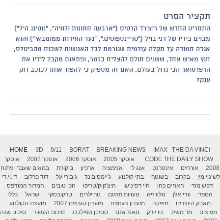
תקציר הסרט
התסריט החדש של ריצ'רד קרטיס ("ארבעה חתונות ולוויה", "נוטינג היל")
מבוים בידיו של דני בויל ("טריינספוטינג", "נער החידות ממומבאי") והוא
אגדה חמודה על תקלה עולמית שגורמת לכל האנושות לשכוח מהביטלס,
חוץ מאיש אחד, ששנים חולם להצליח כזמר, ופתאום מקבל לידיו את
הרפרטואר הכי גדול בעולם. האם זה מספיק כי להפוך אותו לכוכב רוק
ענק?
HOME
3D
9/11
BORAT
BREAKING NEWS
IMAX
THE DA VINCI
THE DAILY SHOW
CODE
אוסקר 2005
אוסקר 2006
אוסקר 2007
אוסקר
2008
אורחים
אינטרנט
אנג לי
אנימציה
ארכיון
ביקורת
במאים שעברו ניתוח
לשינוי מין
בקרוב
בשוטף
בתי קולנוע
ג'יימס בונד
גיבורי על
דוד פרלוב
די.וי.די
דפש מוד
האחים כהן
היי דפינישן
היצ'קוק/טריפו
הכי טובים
המדור המודפס
הספד
וודי אלן
טלוויזיה
טעויות תרגום
טריילרים
טרקובסקי
ישראל
כללי
מאבק היוצרים
מוזיקה
מועדון הגנוזים
מועדון הגנוזים 2007
מועצת הקולנוע
מפיצים
מר משיב
ניו יורק
סאנדאנס
סטיבן ספילברג
סיכום העשור
סיכום שנה