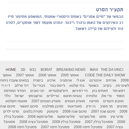
תקציר הסרט
הבמאי של "חיים אחרים" באפוס היסטורי-אמנותי, המושפע מסיפור חייו
רב האירועים של האמן גרהרד ריכטר. הסרט מועמד לשני אוסקרים, לסרט
הזר ולצילום של קיילב דשאנל.
HOME
3D
9/11
BORAT
BREAKING NEWS
IMAX
THE DA VINCI
THE DAILY SHOW
CODE
אוסקר 2005
אוסקר 2006
אוסקר 2007
אוסקר
2008
אורחים
אינטרנט
אנג לי
אנימציה
ארכיון
ביקורת
במאים שעברו ניתוח
לשינוי מין
בקרוב
בשוטף
בתי קולנוע
ג'יימס בונד
גיבורי על
דוד פרלוב
די.וי.די
דפש מוד
האחים כהן
היי דפינישן
היצ'קוק/טריפו
הכי טובים
המדור המודפס
הספד
וודי אלן
טלוויזיה
טעויות תרגום
טריילרים
טרקובסקי
ישראל
כללי
מאבק היוצרים
מוזיקה
מועדון הגנוזים
מועדון הגנוזים 2007
מועצת הקולנוע
מפיצים
מר משיב
ניו יורק
סאנדאנס
סטיבן ספילברג
סיכום העשור
סיכום שנה
2006
סיכום שנה 2007
סיכום שנה 2008
סינמטק
סקירת בלוגים
סרטי ילדים
סרטי קיץ
סתם
פול מקרטני
פוליצרוסקופ
פוליצרסקופ 2006
פסטיבל ברלין
2006
פסטיבל ברלין 2007
פסטיבל ברלין 2008
פסטיבל ונציה 2006
פסטיבל
ונציה 2007
פסטיבל חיפה 2006
פסטיבל חיפה 2007
פסטיבל חיפה 2008