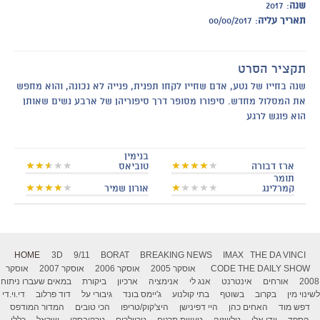
שנה
: 2017
תאריך עליה
: 00/00/2017
תקציר הסרט
שנה בחייו של נטע, אדם שחייו לקחו תפנית, פנייה לא נכונה, והוא מחפש
את המסלול מחדש. סיפורו מסופר דרך סיפוריהן של ארבע נשים שאותן
הוא פוגש לרגע
בנימין
ארז דבורה
טוביאס
תומר
קמרלינג
אורון שמיר
HOME
3D
9/11
BORAT
BREAKING NEWS
IMAX
THE DA VINCI
THE DAILY SHOW
CODE
אוסקר 2005
אוסקר 2006
אוסקר 2007
אוסקר
2008
אורחים
אינטרנט
אנג לי
אנימציה
ארכיון
ביקורת
במאים שעברו ניתוח
לשינוי מין
בקרוב
בשוטף
בתי קולנוע
ג'יימס בונד
גיבורי על
דוד פרלוב
די.וי.די
דפש מוד
האחים כהן
היי דפינישן
היצ'קוק/טריפו
הכי טובים
המדור המודפס
הספד
וודי אלן
טלוויזיה
טעויות תרגום
טריילרים
טרקובסקי
ישראל
כללי