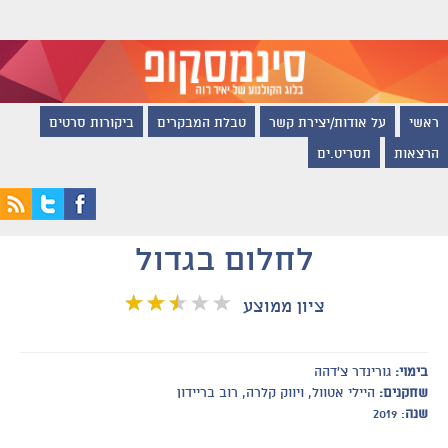
ראשי
על אודות/יצירת קשר
טבלת המבקרים
ביקורות סרטים
הרצאות
תסריט.ים
לחלום בגדול
ציון ממוצע
בימוי:
גורינדר צ'דהה
שחקנים:
היילי אטוול, ויווק קלרה, רוב בריידון
שנה
: 2019