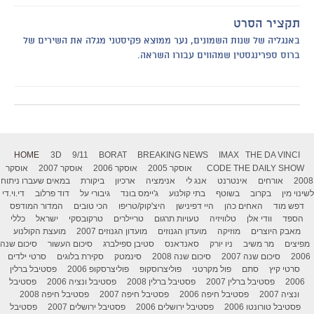
תקציר הסרט
באנגליה של שנות השמונים, נער ממוצא פקיסטני מגלה את השירים של
ברוס ספרינגסטין שמהווים עבורו השראה.
HOME
3D
9/11
BORAT
BREAKING NEWS
IMAX
THE DA VINCI
THE DAILY SHOW
CODE
אוסקר 2005
אוסקר 2006
אוסקר 2007
אוסקר
2008
אורחים
אינטרנט
אנג לי
אנימציה
ארכיון
ביקורת
במאים שעברו ניתוח
לשינוי מין
בקרוב
בשוטף
בתי קולנוע
ג'יימס בונד
גיבורי על
דוד פרלוב
די.וי.די
דפש מוד
האחים כהן
היי דפינישן
היצ'קוק/טריפו
הכי טובים
המדור המודפס
הספד
וודי אלן
טלוויזיה
טעויות תרגום
טריילרים
טרקובסקי
ישראל
כללי
מאבק היוצרים
מוזיקה
מועדון הגנוזים
מועדון הגנוזים 2007
מועצת הקולנוע
מפיצים
מר משיב
ניו יורק
סאנדאנס
סטיבן ספילברג
סיכום העשור
סיכום שנה
2006
סיכום שנה 2007
סיכום שנה 2008
סינמטק
סקירת בלוגים
סרטי ילדים
סרטי קיץ
סתם
פול מקרטני
פוליצרוסקופ
פוליצרסקופ 2006
פסטיבל ברלין
2006
פסטיבל ברלין 2007
פסטיבל ברלין 2008
פסטיבל ונציה 2006
פסטיבל
ונציה 2007
פסטיבל חיפה 2006
פסטיבל חיפה 2007
פסטיבל חיפה 2008
פסטיבל טורונטו 2006
פסטיבל ירושלים 2006
פסטיבל ירושלים 2007
פסטיבל