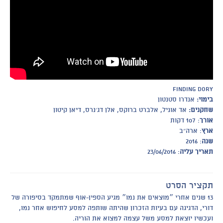
Finding Dory
בימוי:
אנדרו סטנטון
שחקנים:
אד אוניל, אלברט ברוקס, אלן דג׳נרס, דיאן קיטון
אורך
: 107 דקות
ארץ
: ארה״ב
שנה
: 2016
תאריך עליה
: 23/06/2016
תקציר הסרט
13 שנים אחרי ״מוצאים את נמו״ מגיע הספין-אוף שמתמקד בסיפורה של
דורי, הדגיגה עם בעיות הזכרון שהיתה שותפה למסע לחיפוש אחר נמו,
ועכשיו יוצאת למסע משל עצמה למצוא את הוריה.