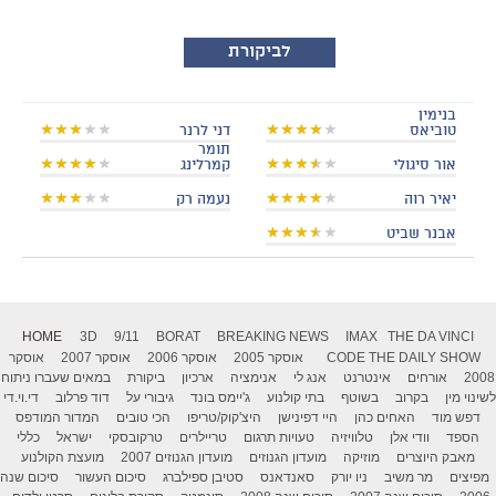
לביקורת
בנימין
טוביאס
דני לרנר
תומר
אור סיגולי
קמרלינג
יאיר רוה
נעמה רק
אבנר שביט
HOME
3D
9/11
BORAT
BREAKING NEWS
IMAX
THE DA VINCI
THE DAILY SHOW
CODE
אוסקר 2005
אוסקר 2006
אוסקר 2007
אוסקר
2008
אורחים
אינטרנט
אנג לי
אנימציה
ארכיון
ביקורת
במאים שעברו ניתוח
לשינוי מין
בקרוב
בשוטף
בתי קולנוע
ג'יימס בונד
גיבורי על
דוד פרלוב
די.וי.די
דפש מוד
האחים כהן
היי דפינישן
היצ'קוק/טריפו
הכי טובים
המדור המודפס
הספד
וודי אלן
טלוויזיה
טעויות תרגום
טריילרים
טרקובסקי
ישראל
כללי
מאבק היוצרים
מוזיקה
מועדון הגנוזים
מועדון הגנוזים 2007
מועצת הקולנוע
מפיצים
מר משיב
ניו יורק
סאנדאנס
סטיבן ספילברג
סיכום העשור
סיכום שנה