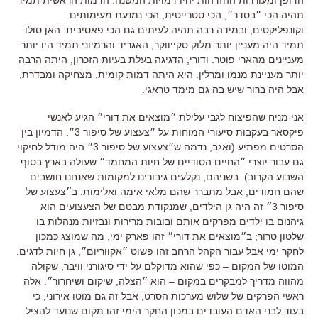
הדופן ומעוררות ההזדהות יהיו דמויות המשנה. הדמות הראשית תמיד
תהיה הכי ״בסדר״, הכי סטרייטית, הכי נמנעת מעימותים
וקונפליקטים, ובמידה רבה תהיה לעיתים גם הכי פאסיבית. האן סולו
תמיד היה מעניין יותר מלוק סקייווקר, האגריד והרמיוני תמיד היו יותר
מעניינים מהארי פוטר. ודורי, הדגיגה בעלת בעיות הזכרון, היתה הרבה
יותר מעניינת מנמו ומרלין. היא היתה דמות קומית, מצחיקה ומבדרת,
אבל היה ברור שיש בה גם מימד טראגי.
אני מניח שהפיצוח לגבי עלילת ״מוצאים את דורי״ הגיע לאנשי
פיקסאר בעקבות סיעורי המוחות על ״צעצוע של סיפור 3״. הדמיון בין
הסרטים מפתיע (ואגב, נדמה ש״צעצוע של סיפור 3״ היה מודל לחיקוי
גם עבור יוצרי ״החיים הסודיים של חיות המחמד״ שעולה בארץ בסוף
השבוע הקרוב). בשניהם, נקלעים גיבורינו למקומות שאנחנו חושבים
שהם חמודים, אבל מתברר שהם מלאי אימה ואלימות. ב״צעצוע של
סיפור 3״ זה היה גן הילדים, שמנקודת מבטם של הצעצועים הוא
גיהנום בו ילדים מפרקים אותם ובובות מרירות ונבזיות מנהלות בו
שלטון טרור; ב״מוצאים את דורי״ זהו פארק ימי, מה שמוצג כמכון
לחקר ימי אבל עבור הקהל הרחב זהו פשוט ״אקווריום״, גן חיות לדגים.
המוטו של המקום – כפי שהוא מדוקלם על ידי סיגורני וויבר, שקולה
מהווה מדריך למבקרים במקום – הוא ״הצלה, שיקום ושיחרור״. אלה
ראשי הפרקים של שלוש מערכות הסרט, אבל זה גם מוטו אירוני, כי
בעוד לבני האדם העובדים במכון החקר הימי זהו מקום שנועד להציל