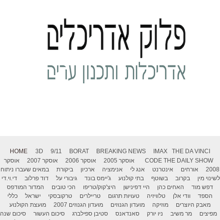
HOME
3D
9/11
BORAT
BREAKING NEWS
IMAX
THE DA VINCI
THE DAILY SHOW
CODE
אוסקר 2005
אוסקר 2006
אוסקר 2007
אוסקר
2008
אורחים
אינטרנט
אנג לי
אנימציה
ארכיון
ביקורת
במאים שעברו ניתוח
לשינוי מין
בקרוב
בשוטף
בתי קולנוע
ג'יימס בונד
גיבורי על
דוד פרלוב
די.וי.די
דפש מוד
האחים כהן
היי דפינישן
היצ'קוק/טריפו
הכי טובים
המדור המודפס
הספד
וודי אלן
טלוויזיה
טעויות תרגום
טריילרים
טרקובסקי
ישראל
כללי
מאבק היוצרים
מוזיקה
מועדון הגנוזים
מועדון הגנוזים 2007
מועצת הקולנוע
מפיצים
מר משיב
ניו יורק
סאנדאנס
סטיבן ספילברג
סיכום העשור
סיכום שנה