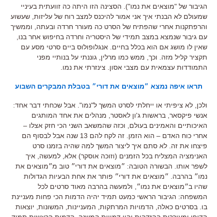
הגיבור של "מוצאים את נמו"). הסצינה הזו היתה כה זוועתית בעיניי
שמעולם לא הבנתי איך אני אמור להיכנס למצב רוח של עליזות, שעשוע
והרפתקנות אחרי שהפתיח של הסרט כה מעורר חרדה ובעתה, וממשיך
עם גיבור שנמצא במצב תמידי של היסטריה וחרדה בחיפוש אחר בנו,
שאין לו מושג אם הוא בכלל בחיים. אנגלופולוס ביים סרטי מסע עם
תקציר קליל מזה. וכך, ממש כמו מרלין, גוננתי על בנותיי מפני
התמודדות עצמאית עם מצבי אסון. צינזרתי את נמו.
תראו איפה נמצא ״מוצאים את דורי״ בטבלת המבקרים השבוע
ולכן, לא ציפיתי או ייחלתי לסרט המשך ל"נמו". אבל שכחתי דבר אחד:
אנשי פיקסאר, בראשות ג'ון לאסטר, מנהלים את אחד המותגים
האיכותיים והאמינים בעולם, וכזה שהמשאב השני הכי חזק אצלו –
אחרי כוח האדם – הוא הזמן. זה לקח להם 13 שנה אבל לבסוף הם
פיצחו את זה. לא סתם איך ליצור המשך למה שהיה בזמנו סרט
האנימציה המצליח בכל הזמנים (וזוכה אוסקר) אלא, למעשה, איך
לשפר אותו. הבשורה הטובה: ״מוצאים את דורי״ טוב מ״מוצאים את
נמו״ בהרבה. ״מוצאים את דורי״ פותר את אחת הבעיות הגדולות
שהיו ב״מוצאים את נמו״, ולמעשה בהרבה מאוד סרטים לכל
המשפחה: הגיבור הראשי כמעט תמיד יהיה הדמות הכי פחות מעניינת
בו. בסרטים כאלה, הדמויות המרתקות, המעניינות, המשונות, יוצאות