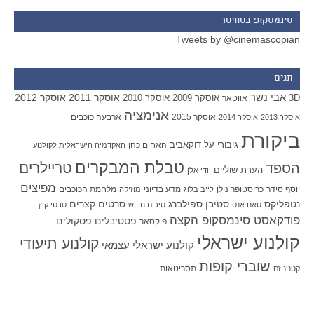
סינמסקופ בטוויטר
Tweets by @cinemascopian
תגים
אבי נשר
אוסקר 2011
אוסקר 2012
אוסקר 2009
אוסקר 2010
3D
אווטאר
אנימציה
אוסקר 2015
ארבעה כוכבים
אוסקר 2013
אוסקר 2014
ביקורת
גיבורי על
דוקאביב
האחים כהן
האקדמיה הישראלית לקולנוע
טבלת המבקרים
טריילרים
הספד
הערת שוליים
וודי אלן
מפיצים
יוסף סידר
כריסטופר נולן
מדע בדיוני
מלחמת הכוכבים
לייב בלוג
מוזיקה
סטיבן ספילברג
סרטים קצרים
נטפליקס
סאנדאנס
סיכום חודש
סרטי קיץ
פודקאסט סינמסקופ הקצה
פסטיבלים
פסקולים
פיקסאר
קולנוע ישראלי
קולנוע תיעודי
קולנוע ישראלי עצמאי
שוברי קופות
תסריטאות
קטנוניזם