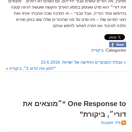
מהעין, מה הורים עושים עבור ילדיהם, גם כשהם לא רואים. ״מוצאים
את דורי״ הוא סרט שעוסק במסע הארוך והקשה שעושה דגיגה קטנה
בחיפוש אחר הוריה, אבל עבורי – וזו הסיבה שכה אהבתי אותו ואת
רגעי הסיום שלו – זהו סרט על מה שההורים שלה עשו בזמן שהיא
הלכה לאיבוד ואז חזרה לאחור לחפש אותם.
Categories:
ביקורת
«
טבלת המבקרים החדשה של ישראל, 23.6.2016
״לזמן את הרוע 2״, ביקורת
»
One Response to “״מוצאים את
דורי״, ביקורת”
פיד תגובות