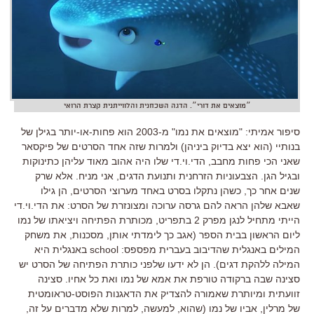
״מוצאים את דורי״. הדגה השכחנית והלווייתנית קצרת הרואי
סיפור אמיתי: "מוצאים את נמו" מ-2003 הוא פחות-או-יותר בגילן של
בנותיי (הוא יצא בדיוק ביניהן) ולמרות שזה אחד הסרטים של פיקסאר
שאני הכי פחות מחבב, הדי.וי.די שלו היה אהוב מאוד עליהן כתינוקות
ובגיל הגן. הצבעוניות הזרחנית ותנועת הדגים, אני מניח. אלא שרק
שנים אחר כך, כשהן נתקלו בסרט באחד מערוצי הסרטים, הן גילו
שאבא שלהן הראה להם גרסה ערוכה ומצונזרת של הסרט: את הדי.וי.די
הייתי מתחיל לנגן מפרק 2 בתפריט, מכותרת הפתיחה ויציאתו של נמו
ליום הראשון בבית הספר (אגב כך לימדתי אותן, מסכנות, את משחק
המילים באנגלית שהדיבוב בעברית מפספס: school באנגלית היא
המילה ללהקת דגים). הן לא ידעו שלפני כותרת הפתיחה של הסרט יש
סצינה שבה ברקודה טורפת את אמא של נמו ואת כל אחיו. סצינה
זוועתית ומיותרת שאמורה להצדיק את הדאגנות הפוסט-טראומטית
של מרלין, אביו של נמו (שהוא, למעשה, למרות שלא מדברים על זה,