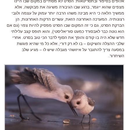
אלופים בסיפור ובתסריטאות: הסרט לא מסתיים במקום שבו היינו
מצפים שהוא ייגמר, ברגע שבו הגיבורה משיגה את מבוקשה, אלא
ממשיך הלאה כי היא מבינה משהו הרבה יותר עמוק על עצמה ולגבי
רצונותיה. המערכה האחרונה הזאת, עשרים הדקות האחרונות, הן
הברקת הסרט, גם כי זה המקום שבו הסרט מפסיק להיות צפוי (גם אם
הוא נוטה כבר לאבסורד כמעט סוריאליסטי), והוא תופס קצב עלילתי
חדש שלא היה בו קודם והופך את הסוף לדבר הכי טוב בסרט. אחרי
שלבי ההצלה והשיקום – בו לא רק דורי, אלא כל מי שהיא פוגשת
במסעה צריך להתגבר על איזושהי מגבלה שיש לו – מגיע שלב
השיחרור.