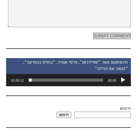
סינמסקופ 505: ״ספיידרמן״, פרסי אופיר, ״בוסית בהפרעה״,
״לגמור את הלילה״
נגן
01:00:12
00:00
אודיו
חיפוש
חיפוש