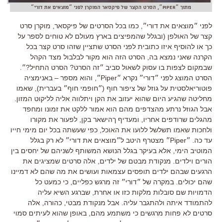
מתוך ״Piper״, הסרט הקצר של פיקסאר המוקרן לפני ״מוצאים את דורי״
לפני ״מוצאים את דורי״, כמו בכל הסרטים של פיקסאר, מוקרן סרט
קצר של האולפן (ובגלל שהמפיצים בארץ מעולם לא טוחים לספר על
כך או להוסיף איזו כתובית לפני הסרט שתציין שזהו סרט קצר בכל
הקרנה שאני נמצא בה, הסרט הזה הוא מקור לבלבול מצד הקהל
שבמקום לצפות בו עסוק לשאול סביב ״זה הסרט? הסרט התחיל?״.
הסרט המוצג לפני ״דורי״ נקרא ״Piper״, והוא מספר – באנימציה
פוטוריאלסטית על גוזל של ציפור חוף (״חופמי חוף״ בעברית), שאמו
מחליטה שהגיע היום שהוא יעזוב את הקן ויתלווה אליה לליקוט המזון.
אבל הגוזל נרתע מהצדפים מהם הוא אמור ללקט את זמונו ומחפד
מהגלים שרודפים אחריו, ומעדיף ךהישאר בקן, לפעור את מקורו
ולחכות שאמו תשלשל ללועו את האוכל, כפי שעשתה בכל יום מימי חייו
עד כה. ״Piper״ מצטרף היטב ל״מוצאים את דורי״ לא רק בגלל
המוטיב הימי, אלא בעיקר בגלל הנושא המשותף לשניהם של יחסים בין
הורים וילדים. מנקודת מבטם של ילדים, אלה סרטים שמציגים את
הרגעים שבהם ילדים תופסים עצמאות ועושים את מה שהם לא דמיינו
שהם יכולים. במקרה של ״דורי״ זה מרגש כפליים, כי כמעט כל
הדמויות שם סובלות מלקות כזו או אחרת, שברגע השיא עליה
להתמודד איתה ולהתגבר עליה. אבל מנקודת מבטי, כהורה, אלה
סרטים לא פחות מרגשים כי משתמע מהם, באופן שהוא לעיתים סמוי