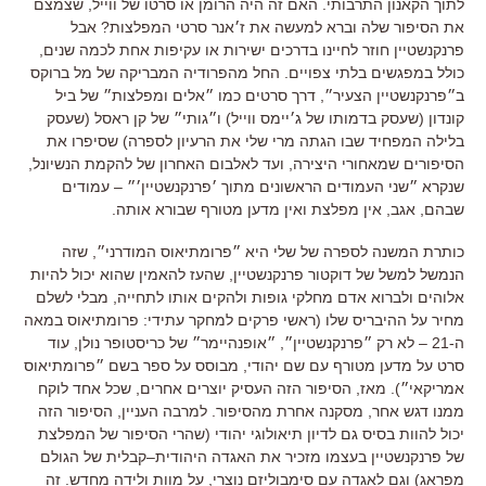
לתוך הקאנון התרבותי
.
האם זה היה הרומן או סרטו של ווייל
,
שצמצם
את הסיפור שלה וברא למעשה את ז׳אנר סרטי המפלצות
?
אבל
פרנקנשטיין חוזר לחיינו בדרכים ישירות או עקיפות אחת לכמה שנים
,
כולל במפגשים בלתי צפויים
.
החל מהפרודיה המבריקה של מל ברוקס
ב״פרנקנשטיין הצעיר״
,
דרך סרטים כמו ״אלים ומפלצות״ של ביל
קונדון
(
שעסק בדמותו של ג׳יימס ווייל
)
ו״גותי״ של קן ראסל
(
שעסק
בלילה המפחיד שבו הגתה מרי שלי את הרעיון לספרה
)
שסיפרו את
הסיפורים שמאחורי היצירה
,
ועד לאלבום האחרון של להקמת הנשיונל
,
שנקרא ״שני העמודים הראשונים מתוך ׳פרנקנשטיין׳״
–
עמודים
שבהם
,
אגב
,
אין מפלצת ואין מדען מטורף שבורא אותה
.
כותרת המשנה לספרה של שלי היא ״פרומתיאוס המודרני״
,
שזה
הנמשל למשל של דוקטור פרנקנשטיין
,
שהעז להאמין שהוא יכול להיות
אלוהים ולברוא אדם מחלקי גופות ולהקים אותו לתחייה
,
מבלי לשלם
מחיר על ההיבריס שלו (ראשי פרקים למחקר עתידי: פרומתיאוס במאה
ה-21 – לא רק ״פרנקנשטיין״, ״אופנהיימר״ של כריסטופר נולן, עוד
סרט על מדען מטורף עם שם יהודי, מבוסס על ספר בשם ״פרומתיאוס
אמריקאי״)
.
מאז, הסיפור הזה העסיק יוצרים אחרים
,
שכל אחד לוקח
ממנו דגש אחר
,
מסקנה אחרת מהסיפור
.
למרבה העניין
,
הסיפור הזה
יכול להוות בסיס גם לדיון תיאולוגי יהודי
(
שהרי הסיפור של המפלצת
של פרנקנשטיין בעצמו מזכיר את האגדה היהודית
–
קבלית של הגולם
מפראג
)
וגם לאגדה עם סימבוליזם נוצרי, על מוות ולידה מחדש
.
זה