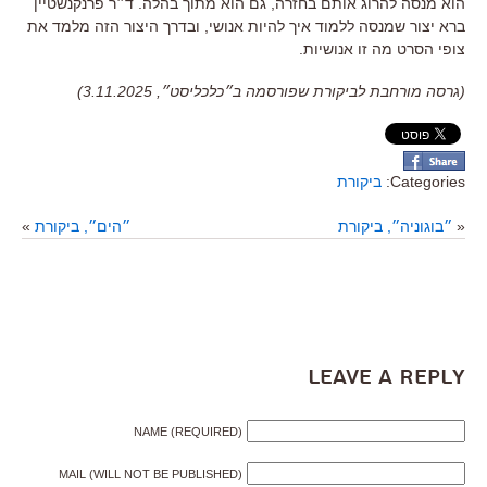
הוא מנסה להרוג אותם בחזרה, גם הוא מתוך בהלה
.
ד״ר פרנקנשטיין
ברא יצור שמנסה ללמוד איך להיות אנושי
,
ובדרך היצור הזה מלמד את
צופי הסרט מה זו אנושיות
.
(גרסה מורחבת לביקורת שפורסמה ב״כלכליסט״, 3.11.2025)
Categories:
ביקורת
«
״בוגוניה״, ביקורת
״הים״, ביקורת
»
Leave a Reply
NAME (REQUIRED)
MAIL (WILL NOT BE PUBLISHED)