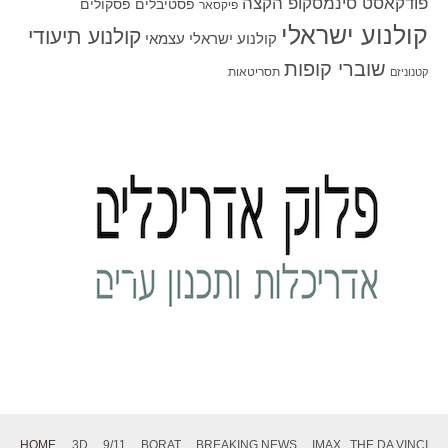
פודקאסט סינמסקופ הקצה
פסטיבלים
פסקולים
פיקסאר
קולנוע ישראלי
קולנוע תיעודי
קולנוע ישראלי עצמאי
שוברי קופות
תסריטאות
קטנוניזם
HOME
3D
9/11
BORAT
BREAKING NEWS
IMAX
THE DA VINCI