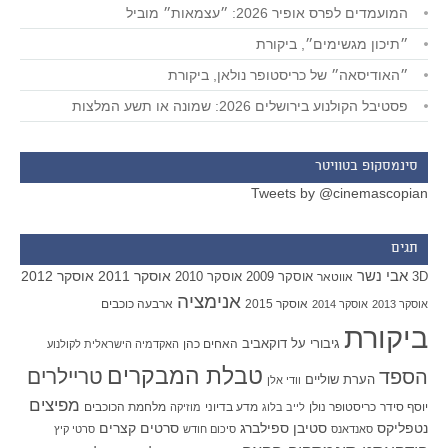
המועמדים לפרס אופיר 2026: ״עצמאות״ מוביל
״תיכון מגשימים״, ביקורת
״האודיסאה״ של כריסטופר נולאן, ביקורת
פסטיבל הקולנוע בירושלים 2026: שמונה או תשע המלצות
סינמסקופ בטוויטר
Tweets by @cinemascopian
תגים
אבי נשר
אוסקר 2011
אוסקר 2012
אוסקר 2009
אוסקר 2010
3D
אווטאר
אנימציה
אוסקר 2015
ארבעה כוכבים
אוסקר 2013
אוסקר 2014
ביקורת
גיבורי על
דוקאביב
האחים כהן
האקדמיה הישראלית לקולנוע
טבלת המבקרים
טריילרים
הספד
הערת שוליים
וודי אלן
מפיצים
יוסף סידר
כריסטופר נולן
מדע בדיוני
מלחמת הכוכבים
לייב בלוג
מוזיקה
סטיבן ספילברג
סרטים קצרים
נטפליקס
סאנדאנס
סיכום חודש
סרטי קיץ