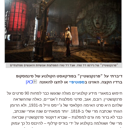
״פרנקנשטיין״ של גיירמו דל טורו. אצל דל טורו המפלצות אנושיות והאנשים מפלצתיים
דיברתי על ״פרנקנשטיין״ בפודקאסט הקולנוע של סינמסקופ
כאן
ברדיו הקצה. האזינו ב
ספוטיפיי
או לחצו להאזנה
חיפוש במאגרי מידע קולנועיים מגלה שנעשו כבר לפחות
90
סרטים על
פרנקנשטיין
.
רובם
,
אגב
,
סרטי מפלצות ז׳אנריים
,
כאלה שההשראה
שלהם היא סרט האימה הקלאסי של ג׳יימס ווייל מ
-1931,
ולא הרומן
הגותי שכתבה מרי שלי ב
-1818.
יותר ממאתיים שנה אחרי שנכתב
,
כבר לא ברור מה גרם למפלצת
–
שברא דוקטור פרנקנשטיין שבראה
מרי שלי ושגולמה בקולנוע על ידי בוריס קרלוף
–
להיכנס כל כך עמוק