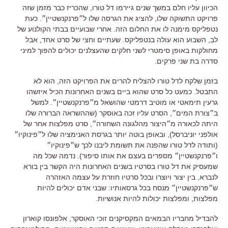
הכיוון עליו חלם במשך שנים גיירמו דל טורו
,
שהכריז כבר מזמן שזה
פרויקט התשוקה שלו, להציג את הגרסה שלו ל״פרנקנשטיין״
.
כעת
נטפליקס מימנה לו את החלום הזה
. אחרי שבועיים בבתי הקולנוע של
לב, השבוע
הוא עולה בנטפליקס
.
שעתיים וחצי של סרט אחד, אבל
מחולקות באופן סימטרי לשני חלקים שהעצלנים יכולים להפוך למיני
סדרה בת שני פרקים
.
בזמן שלקח לדל טורו להצליח להרים את הפרויקט הזה
,
הוא לא
התבטל
.
כמעט כל סרט שהוא ביים בשנים האחרונות הכיל איזשהו
גרעין תימאטי או מוטיב דרמטי
שהושאל מ״פרנקנשטיין״
.
למשל
ב״צורת המים״
,
הסרט עליו זכה באוסקר
(
שההשראה הברורה שלו
היתה לכאורה מ״היצור מהלגונה השחורה״
,
סרט מפלצות אחר של
אולפני יוניברסל
),
ובאופן בוטה יותר בגרסת האנימציה שלו ל״פינוקיו״
(
ותודה לדל טורו שהפנה את תשומת ליבנו לכך ש״פינוקיו״
ו״פרנקנשטיין״ מספרים בעצם את אותו סיפור
).
נדמה שכל מה
שמעסיק את דל טורו בסרטיו בשנים האחרונות היה הקשר בין בורא
לנברא
,
בין יצור ויוצרו ובכל סרטיו חוזרת על עצמה האזהרה
ש״פרנקנשטיין״ מנסח בכל גרסאותיו
:
שבני אדם יכולים להיות
מפלצות
,
ומפלצות יכולות להיות אנושיות
.
להבדיל מחבריו הבמאים המקסיקנים זוכי האוסקר
,
אלפונסו קוארון