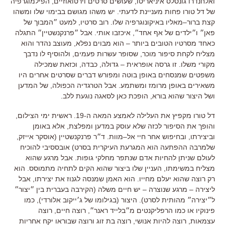
ואלחנדרו גונסלס איניאריטו
,
שעושים סרטים וירטואוזיים
,
הפילמוגרפיה
של דל טורו פחות מעניינת לדעתי
.
יש משהו מגושם בבימוי שלו ומשהו
קצת ברור
–
מאליו באיקונוגרפיה שלו
.
רוב סרטיו, למעט ״המבוך של
פאן״ ו״ילדים של אף אחד״, איכזבו אותי
.
אבל ״פרנקנשטיין״ התגלה
כאחד מסרטיו הטובים ביותר
–
הוא מבוים נפלא
,
מעוצב נהדר והוא
מצליח לקחת סיפור מוכר
,
שסופר עשרות פעמים, ולהוסיף לו נדבך
מקורי משלו
.
זו גרסה אופראית
–
גדולה
,
כבדה
,
וכזאת שמכילה
משפטים שמנסחים באופן בוטה ומפורש דברים שסרטים אחרים היו
משאירים באופן מרומז ומשתמע
.
אבל הטרגדיה הכפולה
,
של המדען
ושל היצור שהוא בורא
,
הופכת כאן לסאגה נוגעת ללב
.
דל טורו מקפיץ את העלילה לאמצע המאה ה
-19.
ראשית ימי הצילום
,
והופך את הסיפור לכזה שלא עוסק במדען ומפלצת
,
אלא באומן
וביצירתו
,
ובחיפוש אחר חיי אל
–
מוות
.
ד״ר פרנקנשטיין
(
אוסקר אייזק
,
שלמרבה ההפתעה הוא המגרעת העיקרית בסרט
)
אובססיבי להוכיח
לעולם שניתן להחיות אדם שנתפר מחלקי גופות
.
אבל מרגע שהוא
מצליח במשימתו
,
העניין שלו ביצור שהוא הקים לתחיה מתמוסס
.
הוא
רק רוצה שהוא יעלם מחייו
.
הוא האמן שמנסה לגנוז את יצירתו
,
אבל
ליצירה
–
מרגע שנוצרה
–
יש חיים משלה
(
הקירבה בעברית בין ״יצור״
ל״יצירה״ מהותית לסרט
).
היצור
(
בגילומו של ג׳ייקוב אלורדי
),
כמו
פינוקיו או כמו הרפליקנטים מ״בלייד ראנר״
,
רוצה חיים
,
רוצה
עצמאות
,
רוצה להיות אנושי
,
רוצה בת זוג ורוצה שבוראו יקח אחריות