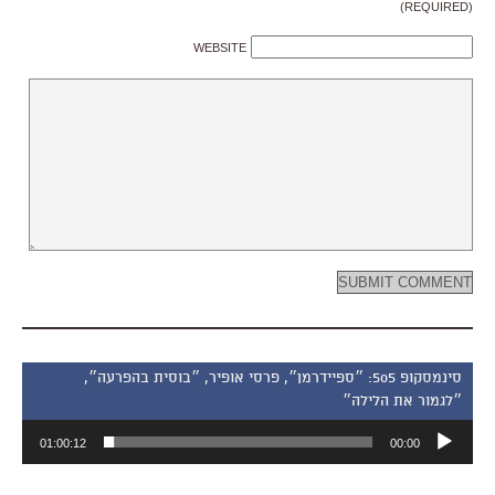
(REQUIRED)
WEBSITE
סינמסקופ 505: ״ספיידרמן״, פרסי אופיר, ״בוסית בהפרעה״,
״לגמור את הלילה״
נגן
01:00:12
00:00
אודיו