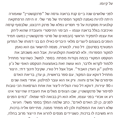
על קיומו
.
לפני שלושים שנה ביים קנת בראנה גרסה של ״פרנקנשטיין״ שאמורה
היתה להיות נאמנה למקור הספרותי של מרי שלי
.
זו היתה הרפתקאה
קולנועית מסקרנת על פי תסריט נפלא של פרנק דרבונט
,
שלבסוף קרסה
ואיכזבה בגלל בראנה עצמו
–
הבימוי ההיסטרי והעובדה שהוא ליהק
את עצמו לתפקיד הראשי
(
הבמאים של סרטי פרנקנשטיין כמעט תמיד
הופכים בעצמם ליוצרים מלאי היבריס כאילו הם בני דמותו של המדען
המטורף בסרטם
).
דל טורו
,
לכאורה
,
מנסה להישאר גם הוא נאמן
למקור הספרותי
,
ולא לגרסאות הקולנועיות
,
אבל הוא משכתב את
הטקסט המקורי בכמה נקודות מפתח
.
בספר
,
למשל
,
כשהיצור מתחיל
ללמוד לקרוא ולדבר
,
הוא עושה זאת באמצעות הטקסט האפי של ג׳ון
מילטון ״גן העדן האבוד״
.
אבל אצל דל טורו
,
שקיבל חינוך דתי
,
היצור
מתחיל דווקא עם המקור
,
עם ספר בראשית
,
גן עדן
,
בריאת האדם
וסיפורם של אדם וחווה
.
ורק אז הוא עובר למילטון
.
אחרי מאה שנים
ו
-90
יצירות
,
דווקא דל טורו הצליח ליצור את אחת הגרסאות הכי טובות
לסיפור של פרנקנשטיין
,
שבו הצופים מגלים את העובדה שהייצור אינו
רע או אכזרי בפני עצמו
,
אלא הוא רק בבואה למי שמולו
. "כמים הפנים
לפנים, כן לב האדם לאדם", כתב שלמה המלך בספר משלי.
העיוור
,
שלא רואה את המפלצת ולכן לא מפחד ממנה
,
מתייחס אליה ברכות
,
היא משיבה לו ברכות;
כשציידים מנסים להרוג את הייצור מרוב בהלה
,