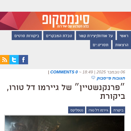
ראשי
על אודות/יצירת קשר
טבלת המבקרים
ביקורות סרטים
הרצאות
תסריט.ים
06 נובמבר 2025 | 18:49
~
0 COMMENTS
|
תגובות פייסבוק
״פרנקנשטיין״ של גיירמו דל טורו,
ביקורת
ביקורת
גיירמו דל טורו
נטפליקס