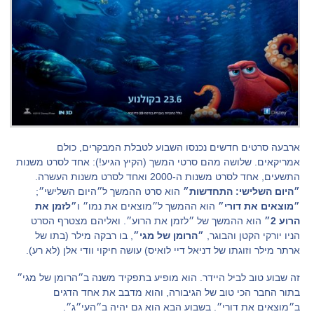
ארבעה סרטים חדשים נכנסו השבוע לטבלת המבקרים, כולם
אמריקאים. שלושה מהם סרטי המשך (הקיץ הגיע!): אחד לסרט משנות
התשעים, אחד לסרט משנות ה-2000 ואחד לסרט משנות העשרה.
״היום השלישי: התחדשות״
הוא סרט ההמשך ל״היום השלישי״;
״מוצאים את דורי״
הוא ההמשך ל״מוצאים את נמו״ ו
״לזמן את
הרוע 2״
הוא ההמשך של ״לזמן את הרוע״. ואליהם מצטרף הסרט
הניו יורקי הקטן והבוגר,
״הרומן של מגי״
, בו רבקה מילר (בתו של
ארתר מילר וזוגתו של דניאל דיי לואיס) עושה חיקוי וודי אלן (לא רע).
זה שבוע טוב לביל היידר. הוא מופיע בתפקיד משנה ב״הרומן של מגי״
בתור החבר הכי טוב של הגיבורה, והוא מדבב את אחד הדגים
ב״מוצאים את דורי״. בשבוע הבא הוא גם יהיה ב״העי״ג״.