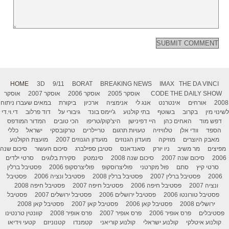
HOME
3D
9/11
BORAT
BREAKING NEWS
IMAX
THE DA VINCI
THE DAILY SHOW
CODE
אוסקר 2005
אוסקר 2006
אוסקר 2007
אוסקר
2008
אורחים
אינטרנט
אנג לי
אנימציה
ארכיון
ביקורת
במאים שעברו ניתוח
לשינוי מין
בקרוב
בשוטף
בתי קולנוע
ג'יימס בונד
גיבורי על
דוד פרלוב
די.וי.די
דפש מוד
האחים כהן
היי דפינישן
היצ'קוק/טריפו
הכי טובים
המדור המודפס
הספד
וודי אלן
טלוויזיה
טעויות תרגום
טריילרים
טרקובסקי
ישראל
כללי
מאבק היוצרים
מוזיקה
מועדון הגנוזים
מועדון הגנוזים 2007
מועצת הקולנוע
מפיצים
מר משיב
ניו יורק
סאנדאנס
סטיבן ספילברג
סיכום העשור
סיכום שנה
2006
סיכום שנה 2007
סיכום שנה 2008
סינמטק
סקירת בלוגים
סרטי ילדים
סרטי קיץ
סתם
פול מקרטני
פוליצרוסקופ
פוליצרסקופ 2006
פסטיבל ברלין
2006
פסטיבל ברלין 2007
פסטיבל ברלין 2008
פסטיבל ונציה 2006
פסטיבל
ונציה 2007
פסטיבל חיפה 2006
פסטיבל חיפה 2007
פסטיבל חיפה 2008
פסטיבל טורונטו 2006
פסטיבל ירושלים 2006
פסטיבל ירושלים 2007
פסטיבל
ירושלים 2008
פסטיבל קאן 2006
פסטיבל קאן 2007
פסטיבל קאן 2008
פסטיבלים
פרס אופיר 2006
פרס אופיר 2007
פרס אופיר 2008
קוונטין טרנטינו
קולנוע איטלקי
קולנוע ישראלי
קולנוע קוריאני
קטמנדו
קטנוניזם
קטעי וידיאו