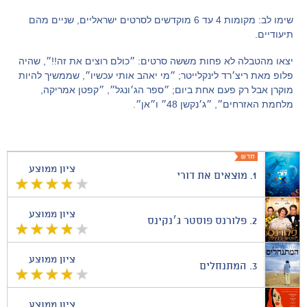
שימו לב: מקומות 4 עד 6 מוקדשים לסרטים ישראליים, שניים מהם
תיעודיים.
יצאו מהטבלה לא פחות מששה סרטים: ״כולם רוצים את זה!!״, שהיה
פלופ מאת ריצ׳רד לינקלייטר; ״מי יאהב אותי עכשיו״, שממשיך להיות
מוקרן אבל רק פעם אחת ביום; ״ספר הג׳ונגל״, ״קפטן אמריקה,
מלחמת האזרחים״, ״ג׳נקשן 48״ ו״אן״.
ציון ממוצע
1.
מוצאים את דורי
ציון ממוצע
2.
פלורנס פוסטר ג׳נקינס
ציון ממוצע
3.
המתנחלים
ציון ממוצע