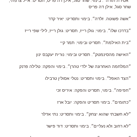
״אסירת תודה״. בימוי: שחר סגל, אילן דה פריס, תסריט: אייל צרפתי,
שחר סגל, אילן דה פריס
״אשה פשוטה. זלדה״. בימוי ותסריט: יאיר קדר
״בדרכו שלו״. בימוי: גולן רייז, תסריט: גולן רייז, לילי שפי רייז
״בית האילמת״. תסריט ובימוי: תמר קיי
״האישה מהסינמטק״. תסריט ובימוי: נורית יעקבס ינון
״המלחמה האחרונה של ילדי טהרן״. בימוי והפקה: טלילה פרנק
״הצד האפל״. בימוי ותסריט: נטלי אסולין טרבילו
״חפיפה״. בימוי, תסריט והפקה: איריס זכי
״כתומים״. בימוי תסריט והפקה: יובל ארז
״לא חשבתי שהוא יצחק״. בימוי ותסריט: נתי אדלר
״לא רחוב ולא נעליים״. בימוי ותסריט: דוד פישר