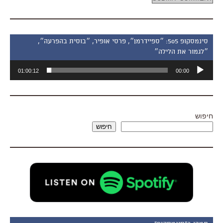
סינמסקופ 505: ״ספיידרמן״, פרסי אופיר, ״בוסית בהפרעה״,
״לגמור את הלילה״
נגן
01:00:12
00:00
אודיו
חיפוש
חיפוש