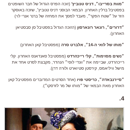
״מוות בסרייבו״,
דניס טנוביץ
'
(זוכה הפרס הגדול של חבר השופטים
ב
פסטיבל
ברלין האחרון. הבמאי הבוסני דניס טנוביץ׳, שזכה באוסקר
הזר על ״שטח הפקר״, מעבד למסך את המחזה של ברנר אנרי לוי)
״דרורים״,
רונאר רונארסון
(הזוכה הגדול בפסטיבל סן סבסטיאן
האחרון).
״מותו של לואי ה
-14״,
אלברט סרה
(מפסטיבל קאן האחרון)
״נשים מסוימות״,
קלי רייכהרדט
(מפסטיבל סאנדאנס האחרון. קלי
רייכהרדט, שביימה את ״וונדי לוסי״ הנהדר, מקבצת לסרט אחד את
מישל וויליאמס, קירסטן סטיוארט ולורה דרן).
״סיירנבאדה״,
כריסטי פויו
(אחד הסרטים המדוברים מפסטיבל קאן
האחרון מאת הבמאי של ״מותו של מר לזרסקו״).
4.