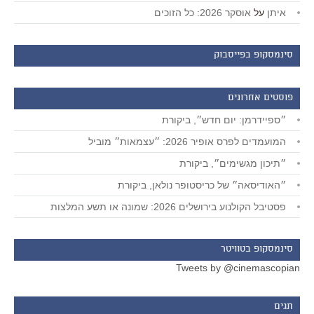
איתן
על
אוסקר 2026: כל הזוכים
סינמסקופ בפייסבוק
פוסטים אחרונים
״ספיידרמן: יום חדש״, ביקורת
המועמדים לפרס אופיר 2026: ״עצמאות״ מוביל
״תיכון מגשימים״, ביקורת
״האודיסאה״ של כריסטופר נולאן, ביקורת
פסטיבל הקולנוע בירושלים 2026: שמונה או תשע המלצות
סינמסקופ בטוויטר
Tweets by @cinemascopian
תגים