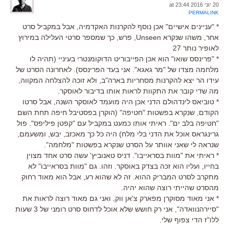
20 יוני 2016 at 23:44
PERMALINK
* "עניינים אישיים" אכן נוסף להקרנות האקדמיה, אבל במקביל סרט
אחר, משהו שנקרא Unseen, פרש, כך שמספר סרטי העלילה במירוץ
לאופיר נותר 27
* "פרינסס שואו" הוא אכן הפייבוריט הדוקומנטרי בעיניי (תהיה לו
מלחמה מצדו של "מר גאגא". אני בעד הפרינסס). לאחרונה הסרט של
עידו הר יצא להקרנות מסחריות בארה"ב, ולא זוכה להצלחה המקווה,
מה שדי קובר את התקוות לראות אותו בדיבור לאוסקר.
* טוביאס לינדהולם הדני אכן היה מועמד לאוסקר השנה, אבל סרטו
הקודם, שנקרא בפשטות "חטיפה" (הוקרן בפסטיבל חיפה תחת השם
"חטיפה בלב ים". ראיתי אותו כמעט במקביל עם "קפטן פיליפס". פול
גרינגראס אוכל את הדני בלי מלח) היה כל כך מאכזב, יבש, ומשעמם,
שנראה לי שאני אוותר על הסרט שנקרא בפשטות "מלחמה".
* ראיתי את "מוות בסראייבו". דניס טאנוביץ' עשה סרט אחד מצוין
בחייו, ועליו הוא זכה בצדק באוסקר. וזהו. גם "מוות בסראייבו" לא
מתקרב לסרט המבריק ההוא. זה לא שהוא רע, אבל הוא מאוד רחוק
מהסרט שהייתי רוצה שהוא יהיה.
* אני מאוד מסוקרן מפארק צ'אן ווק, ואני גם מאוד רוצה לראות את
"סיירהנוואדה", אני רק חושש שלא אוכל לדחוס סרט רומני של 3 שעות
ללו"ז הדי צפוף שלי.