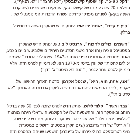
״דקלוג 5-6״, קז׳ישטוף קישלובסקי
(״לא תרצח״ ו״לא תנאף״).
במלאת 20 שנה למותו של קישלובסקי, עותקים משופצים (שהוקרנו
השנה בקאן) לשניים מפרקי פרויקט עשרת הדברות המונומנטלי שלו.
״קיץ מוקדם״, יאסוז׳ירו אוזו
. עותק חדש שהוקרן השנה בפסטיבל
ברלין.
״השמים יכולים לחכות״, ארנסט לוביטש.
עותק חדש שהוקרן
בפסטיבל ונציה (זהו אחד משני הסרטים היחידים שלוביטש ביים בצבע,
ואחד מסרטיו האחרונים לפני מותו ב-1947. שימו לב: הסרט ״השמים
יכולים לחכות״ של וורן בייטי מ-1978 הוא לא רימייק לסרט הזה, אלא
רימייק לסרט אחר לגמרי, ״הנה בא מיסטר ג׳ורדן״).
״אני, אתה, הוא, היא״, שנטל אקרמן
. סרטה הארוך הראשון של
אקרמן, לזכר הבמאית שהתאבדה השנה (יוקרן גם סרטה האחרון, ״לא
סרט ביתי״).
״גבר ואשה״, קלוד ללוש.
עותק חדש לסרט שזכה לפני 50 שנה בדקל
הזהב ובאוסקר הזר, וההשפעה שלו על הקולנוע הישראלי היתה מוחצת:
״שלושה ימים וילד״ של אורי זהר, שהוקרן בעותק מחודש לפני שנה,
ו״איריס״ של דוד גרינברג (שגם יוקרן בפסטיב ירושלים במסגרת
מיני-רטרוספקטיבה ליצירתו של גרינברג) הושפעו שניהם מהסרט הזה.