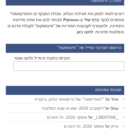
תמכו ב"סינמסקופ"
רוצים לעזור לממן את פעילות הבלוג, טבלת המבקרים והפודקאסט?
מוזמנים לבקר
בדף שלי ב-Patreon
ולבחור לכם את אחת מדרגות
התמיכה, ולהצטרף לקבוצות הסודיות של "סינמסקופ" לקבלת עדכונים
והמלצות פרטיות.
לחצו כאן
הירשמו לעדכוני המייל של ״סינמסקופ״
הכניסו כתובת אימייל ולחצו אנטר
תגובות אחרונות
אחד
על
״האודיסאה״ של כריסטופר נולאן, ביקורת
Shai
על
דוקאביב 2026: שש או שבע המלצות
_LiBERTiNE_
על
אוסקר 2026: כל הזוכים
איתן
על
אוסקר 2026: כל הזוכים