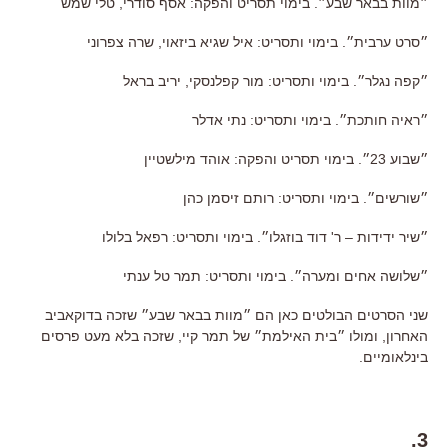
״מוות בבאר שבע״. בימוי תסריט והפקה: אסף סודרי, טלי שמש
״סרט ערבית״. בימוי ותסריט: איל שגיא ביזאוי, שרה צפרוני
״קפה נגלר״. בימוי ותסריט: מור קפלנסקי, יריב בראל
״ראיה חותכת״. בימוי ותסריט: נתי אדלר
״שבוע 23״. בימוי תסריט והפקה: אוהד מילשטיין
״שורשים״. בימוי ותסריט: רותם זיסמן כהן
״שיר ידידות – ר' דוד בוזגלו״. בימוי ותסריט: רפאל בלולו
״שלושה אחים ומערה״. בימוי ותסריט: תמר טל ענתי
שני הסרטים הבולטים כאן הם ״מוות בבאר שבע״ שזכה בדוקאביב
האחרון, ומולו ״בית האילמת״ של תמר קיי, שזכה בלא מעט פרסים
בינלאומיים.
3.