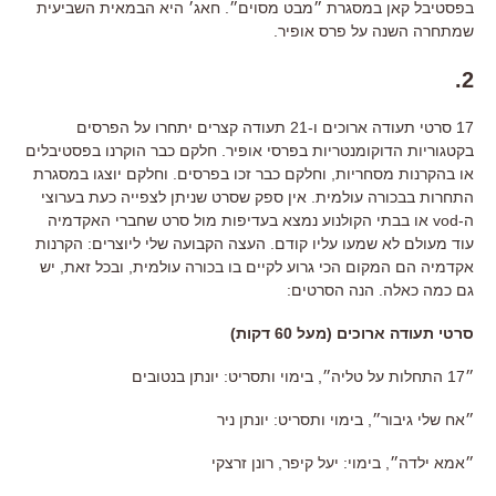
בפסטיבל קאן במסגרת ״מבט מסוים״. חאג׳ היא הבמאית השביעית
שמתחרה השנה על פרס אופיר.
2.
17 סרטי תעודה ארוכים ו-21 תעודה קצרים יתחרו על הפרסים
בקטגוריות הדוקומנטריות בפרסי אופיר. חלקם כבר הוקרנו בפסטיבלים
או בהקרנות מסחריות, וחלקם כבר זכו בפרסים. וחלקם יוצגו במסגרת
התחרות בבכורה עולמית. אין ספק שסרט שניתן לצפייה כעת בערוצי
ה-vod או בבתי הקולנוע נמצא בעדיפות מול סרט שחברי האקדמיה
עוד מעולם לא שמעו עליו קודם. העצה הקבועה שלי ליוצרים: הקרנות
אקדמיה הם המקום הכי גרוע לקיים בו בכורה עולמית, ובכל זאת, יש
גם כמה כאלה. הנה הסרטים:
סרטי תעודה ארוכים (מעל 60 דקות)
״17 התחלות על טליה״, בימוי ותסריט: יונתן בנטובים
״אח שלי גיבור״, בימוי ותסריט: יונתן ניר
״אמא ילדה״, בימוי: יעל קיפר, רונן זרצקי