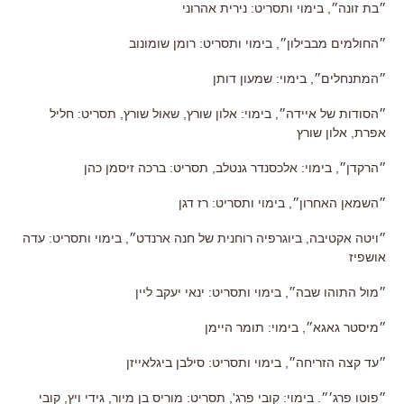
״בת זונה״, בימוי ותסריט: נירית אהרוני
״החולמים מבבילון״, בימוי ותסריט: רומן שומונוב
״המתנחלים״, בימוי: שמעון דותן
״הסודות של איידה״, בימוי: אלון שורץ, שאול שורץ, תסריט: חליל
אפרת, אלון שורץ
״הרקדן״, בימוי: אלכסנדר גנטלב, תסריט: ברכה זיסמן כהן
״השמאן האחרון״, בימוי ותסריט: רז דגן
״ויטה אקטיבה, ביוגרפיה רוחנית של חנה ארנדט״, בימוי ותסריט: עדה
אושפיז
״מול התוהו שבה״, בימוי ותסריט: ינאי יעקב ליין
״מיסטר גאגא״, בימוי: תומר היימן
״עד קצה הזריחה״, בימוי ותסריט: סילבן ביגלאייזן
״פוטו פרג׳״. בימוי: קובי פרג', תסריט: מוריס בן מיור, גידי ויץ, קובי