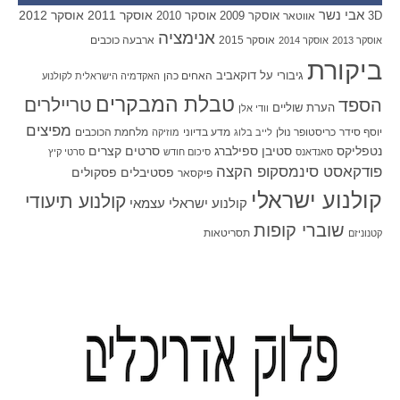
אבי נשר
אוסקר 2011
אוסקר 2012
אוסקר 2009
אוסקר 2010
3D
אווטאר
אנימציה
אוסקר 2015
ארבעה כוכבים
אוסקר 2013
אוסקר 2014
ביקורת
גיבורי על
דוקאביב
האחים כהן
האקדמיה הישראלית לקולנוע
טבלת המבקרים
טריילרים
הספד
הערת שוליים
וודי אלן
מפיצים
יוסף סידר
כריסטופר נולן
מדע בדיוני
מלחמת הכוכבים
לייב בלוג
מוזיקה
סטיבן ספילברג
סרטים קצרים
נטפליקס
סאנדאנס
סיכום חודש
סרטי קיץ
פודקאסט סינמסקופ הקצה
פסטיבלים
פסקולים
פיקסאר
קולנוע ישראלי
קולנוע תיעודי
קולנוע ישראלי עצמאי
שוברי קופות
תסריטאות
קטנוניזם