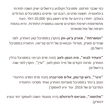
כפי שכבר פורסם, פסטיבל הקולנוע בירושלים ישיק השנה תחרות
בינלאומית. תשעה סרטים, רובם זוכי פרסים בפסטיבלים הגדולים
בעולם, יתחרו ביניהם על פרס ראשון בסך 20,000 דולר. כעת
מתפרסמת רשימת הסרטים שיוצגו במסגרת התחרות, והיא באמת
רשימה של אול-סטארס:
״המשרתת״,
פארק צ
'
אן
–
ווק
(
הוקרן בפסטיבל קאן האחרון. לפני
שנתיים פארק, מגדולי הבמאים של דרום קוריאה, התארח בפסטיבל
ירושלים).
״העתיד לבוא״,
מיה הנסן
–
לאב
(זוכה פרס הבימוי בפסטיבל
ברלין
האחרון. סרטה הקודם של מיה הנסן-לאב, ״עדן״, הוקרן לפני שנה
בירושלים).
״ווינר״,
ג
'
וש קריגמן
,
אליס סטיינברג
(
זוכה פרס הסרט התיעודי
הטוב ביותר בפסטיבל סאנדנס האחרון ואחד מסרטי התעודה
המדוברים של 2016. עוד יגיע לאוסקר).
״מלחמה״,
טוביאס לינדהולם
(היה מועמד השנה לאוסקר הזר כנציג
דנמרק).