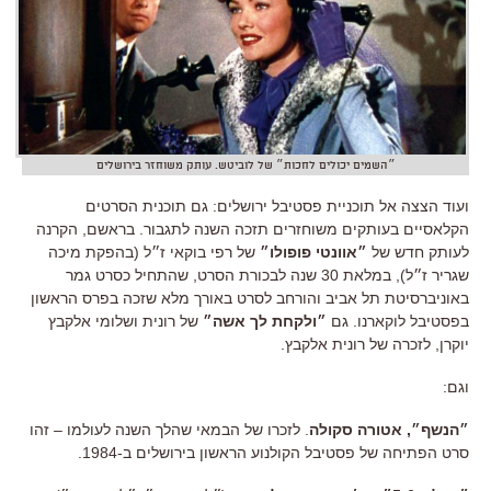
״השמים יכולים לחכות״ של לוביטש. עותק משוחזר בירושלים
ועוד הצצה אל תוכניית פסטיבל ירושלים: גם תוכנית הסרטים
הקלאסיים בעותקים משוחזרים תזכה השנה לתגבור. בראשם, הקרנה
לעותק חדש של
״אוונטי פופולו״
של רפי בוקאי ז״ל (בהפקת מיכה
שגריר ז״ל), במלאת 30 שנה לבכורת הסרט, שהתחיל כסרט גמר
באוניברסיטת תל אביב והורחב לסרט באורך מלא שזכה בפרס הראשון
בפסטיבל לוקארנו. גם
״ולקחת לך אשה״
של רונית ושלומי אלקבץ
יוקרן, לזכרה של רונית אלקבץ.
וגם:
״הנשף״, אטורה סקולה
. לזכרו של הבמאי שהלך השנה לעולמו – זהו
סרט הפתיחה של פסטיבל הקולנוע הראשון בירושלים ב-1984.