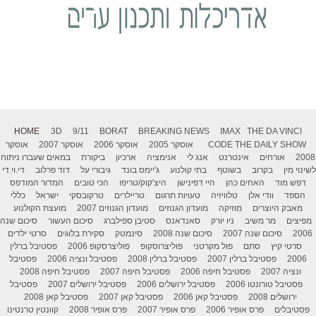
HOME
3D
9/11
BORAT
BREAKING NEWS
IMAX
THE DA VINCI
THE DAILY SHOW
CODE
אוסקר 2005
אוסקר 2006
אוסקר 2007
אוסקר
2008
אורחים
אינטרנט
אנג לי
אנימציה
ארכיון
ביקורת
במאים שעברו ניתוח
לשינוי מין
בקרוב
בשוטף
בתי קולנוע
ג'יימס בונד
גיבורי על
דוד פרלוב
די.וי.די
דפש מוד
האחים כהן
היי דפינישן
היצ'קוק/טריפו
הכי טובים
המדור המודפס
הספד
וודי אלן
טלוויזיה
טעויות תרגום
טריילרים
טרקובסקי
ישראל
כללי
מאבק היוצרים
מוזיקה
מועדון הגנוזים
מועדון הגנוזים 2007
מועצת הקולנוע
מפיצים
מר משיב
ניו יורק
סאנדאנס
סטיבן ספילברג
סיכום העשור
סיכום שנה
2006
סיכום שנה 2007
סיכום שנה 2008
סינמטק
סקירת בלוגים
סרטי ילדים
סרטי קיץ
סתם
פול מקרטני
פוליצרוסקופ
פוליצרסקופ 2006
פסטיבל ברלין
2006
פסטיבל ברלין 2007
פסטיבל ברלין 2008
פסטיבל ונציה 2006
פסטיבל
ונציה 2007
פסטיבל חיפה 2006
פסטיבל חיפה 2007
פסטיבל חיפה 2008
פסטיבל טורונטו 2006
פסטיבל ירושלים 2006
פסטיבל ירושלים 2007
פסטיבל
ירושלים 2008
פסטיבל קאן 2006
פסטיבל קאן 2007
פסטיבל קאן 2008
פסטיבלים
פרס אופיר 2006
פרס אופיר 2007
פרס אופיר 2008
קוונטין טרנטינו