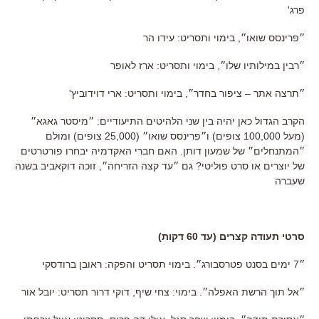
פרג'
״פרינסס שואו״, בימוי ותסריט: עידו הר
״רבין במילותיו שלו״, בימוי ותסריט: ארז לאופר
״תרצה אתר – ציפור בחדר״, בימוי ותסריט: ארי דוידוביץ'
הקרב הגדול כאן יהיה בין שני הלהיטים התיעודיים: ״מיסטר גאגא״
(מעל 100,000 צופים) ו״פרינסס שואו״ (25,000 צופים) ומולם
״המתנחלים״ של שמעון דותן. האם חברי האקדמיה יבחרו פורטרטים
של יוצרים או סרט פוליטי? גם ״עד קצה הזריחה״, זוכה דוקאביב בשנה
שעברה
סרטי תעודה קצרים (עד 60 דקות)
״7 ימים בסנט פטרסבורג״. בימוי תסריט והפקה: ראובן ברודסקי
״אל תוך הרשת האפלה״. בימוי: צחי שיף, דוקי דרור תסריט: יובל אור