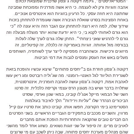
״המטריאליסטים״
,
גילמה דקוטה ג׳ונסון שדכנית שמוצאת לכולם
אהבה וזוגיות ורק לא לעצמה
.
כי היא אשה מודרנית ומפוכחת שמבינה
שחתונה היא חוזה עסקי
.
כל הרעיון בזוגיות הוא אינטרסים אנוכיים
.
באחת הסצינות בסרט שואלת הגיבורה אשה שעומדת להתחתן בזכות
שידוך שלה
,
למה היא רוצה להתחתן עם הגבר הזה והיא עונה לה ״כי
הוא גורם לאחותי לקנא בי
,
כי היא יודעת שהוא יותר מוצלח מבעלה וזה
גורם לי להרגיש שאני ניצחתי״
.
החתן שלה גורם לערך שלה לעלות
בבורסה מול אחותה
.
זוגיות באמריקה זה כלכלה
,
זה קפיטליזם
,
זה
מיזוגים ורכישות
.
וכשהחברה מפסיקה לייצר ערך לשותפיה
,
השותפים
מעלים באש את העסק ומנסים לגבות את דמי הביטוח
.
דקוטה ג׳ונסון חוזרת גם ב״יחסים פתוחים״ שיצא עכשיו והופכת בזאת
לשגרירת הוליווד לגל האנטי
–
רומנטי
.
מה שג׳וליה רוברטס ומג ריאן עשו
לאהבת אמת
,
דקוטה ג׳ונסון עושה לאהבה חומרנית
,
אינטרסנטית
,
שתלויה בדבר ושיש בה מנגנון הרס עצמי וקריסה כלכלית
.
זה סרטו
השני של הבמאי מייקל אנג׳לו קובינו
,
במאי שנון וארסי
,
שסרט
הביכורים הנהדר שלו ״עליות וירידות״ הלך לאיבוד בעולמות
הסטרימינג בימי הקורונה, חפשו אותו
.
קובינו כותב את סרטיו עם קייל
מרווין
,
והשניים מככבים בתפקידים הגבריים הראשיים
.
בשני הסרטים
הם חברים טובים שהקנאה והתחרותיות הופכת אותם מחברים
לאויבים מרים
.
זה סיפור על שני זוגות נשואים
.
כשזוג אחד לומד מהשני
שהם מנהלים מערכת יחסים פתוחה
,
שבה ניתן לשכב עם מי שרוצים