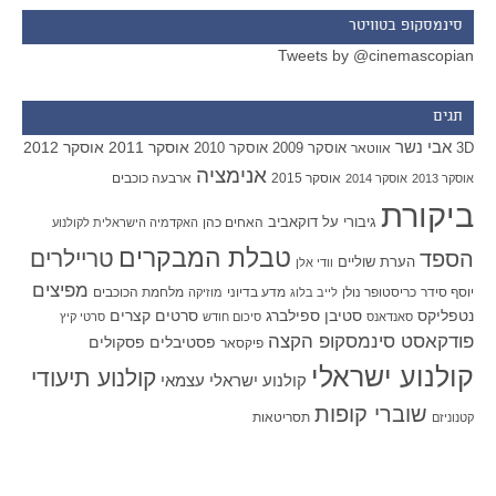
סינמסקופ בטוויטר
Tweets by @cinemascopian
תגים
אבי נשר
אוסקר 2011
אוסקר 2012
אוסקר 2009
אוסקר 2010
3D
אווטאר
אנימציה
אוסקר 2015
ארבעה כוכבים
אוסקר 2013
אוסקר 2014
ביקורת
גיבורי על
דוקאביב
האחים כהן
האקדמיה הישראלית לקולנוע
טבלת המבקרים
טריילרים
הספד
הערת שוליים
וודי אלן
מפיצים
יוסף סידר
כריסטופר נולן
מדע בדיוני
מלחמת הכוכבים
לייב בלוג
מוזיקה
סטיבן ספילברג
סרטים קצרים
נטפליקס
סאנדאנס
סיכום חודש
סרטי קיץ
פודקאסט סינמסקופ הקצה
פסטיבלים
פסקולים
פיקסאר
קולנוע ישראלי
קולנוע תיעודי
קולנוע ישראלי עצמאי
שוברי קופות
תסריטאות
קטנוניזם