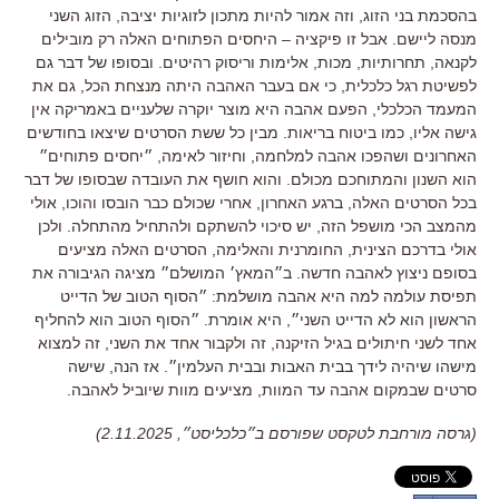
בהסכמת בני הזוג
,
וזה אמור להיות מתכון לזוגיות יציבה
,
הזוג השני
מנסה ליישם
.
אבל זו פיקציה
–
היחסים הפתוחים האלה רק מובילים
לקנאה
,
תחרותיות
,
מכות
,
אלימות וריסוק רהיטים
.
ובסופו של דבר גם
לפשיטת רגל כלכלית
,
כי אם בעבר האהבה היתה מנצחת הכל
,
גם את
המעמד הכלכלי
,
הפעם אהבה היא מוצר יוקרה שלעניים באמריקה אין
גישה אליו
,
כמו ביטוח בריאות
.
מבין כל ששת הסרטים שיצאו בחודשים
האחרונים ושהפכו אהבה למלחמה
,
וחיזור לאימה
,
״יחסים פתוחים״
הוא השנון והמתוחכם מכולם
.
והוא חושף את העובדה שבסופו של דבר
בכל הסרטים האלה
,
ברגע האחרון
,
אחרי שכולם כבר הובסו והוכו
,
אולי
מהמצב הכי מושפל הזה
,
יש סיכוי להשתקם ולהתחיל מהתחלה
.
ולכן
אולי בדרכם הצינית
,
החומרנית והאלימה
,
הסרטים האלה מציעים
בסופם ניצוץ לאהבה חדשה
.
ב״המאץ׳ המושלם״ מציגה הגיבורה את
תפיסת עולמה למה היא אהבה מושלמת
:
״הסוף הטוב של הדייט
הראשון הוא לא הדייט השני״
,
היא אומרת
.
״הסוף הטוב הוא להחליף
אחד לשני חיתולים בגיל הזיקנה
,
זה ולקבור אחד את השני
,
זה למצוא
מישהו שיהיה לידך בבית האבות ובבית העלמין״
.
אז הנה
,
שישה
סרטים שבמקום אהבה עד המוות
,
מציעים מוות שיוביל לאהבה
.
(גרסה מורחבת לטקסט שפורסם ב״כלכליסט״, 2.11.2025)