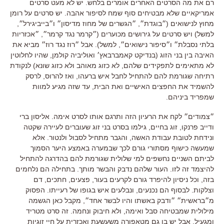
רם את מה הסרטים האחרים אומרים בלחש
.
יש לא מעט סרטים
אמריקאיים שלא מבטיחים סוף שמח לסיפור אהבה
.
יש סרטים על רומן
מחוץ לנישואים
(
״בוגדת״
,
״הגשרים של מחוז מדיסון״ ו״בייביגירל״
,
למשל
)
ויש סרטים על גירושים מכוערים
(
״קרמר נגד קרמר״
,
״אכזריות
בלתי נסבלת״ ו״סיפור נישואים״
,
למשל
).
אבל ״רוז נגד רוז״ מביא את
האיבה בין בני הזוג
(
בנדיקט קאמברבאץ׳ ואוליביה קולמן
,
שהיו לחלוטין
לא מתאימים לתפקידים שלהם
,
לא כזוג מאוהב ולא כזוג שונא
)
לנקודת
רתיחה שגורמת להם להתחיל לחבל איש ברעהו
,
ואז להרוס
,
לרסק
להשמיד את החפצים האישיים ואת הבית
,
עד שזה מגיע למוות
שמפריד ביניהם
.
״צמודים״ לקח את הרעיון הזה ותרגם אותו לסרט אימה
.
אליסון ברי
ודייב פרנקו
,
זוג בחיים
,
גילמו בסרט בני זוג שעוברים לעיירה שקטה
ונידחת לטובת עבודת האשה
,
והגבר מתחיל לסבול ולנטור
.
אלא
שמעשה כישוף מסתורי גורם לכך שבמערה באמצע היער הסמוך
לביתם השניים נחשפים למי שלולית שגורמת להם בהדרגה להתחיל
להיצמד זה לזו
.
העור שלהם נדבק והבשר מותך
.
בתחילה הם נלחמים
בזה
,
וכל ניסיון להיפרד גורם לקרעים בעור
,
פצעים
,
חתכים
,
דם
וצלקות
.
לבסוף הם נכנעים
,
ונבלעים איש בגופו של רעייתו
. הפסוק
מ״בראשית״ ״ודבק באשתו והיו לבשר אחד״, מקבל כאן הגשמה
מילולית שמבטיחה סבל ואימה, ולא חיבוק ונחמה.
זה סרט מטריד
ומגעיל
,
אבל יש בו גם מטאפורה משעשעת ואכזרית על חיי זוגיות