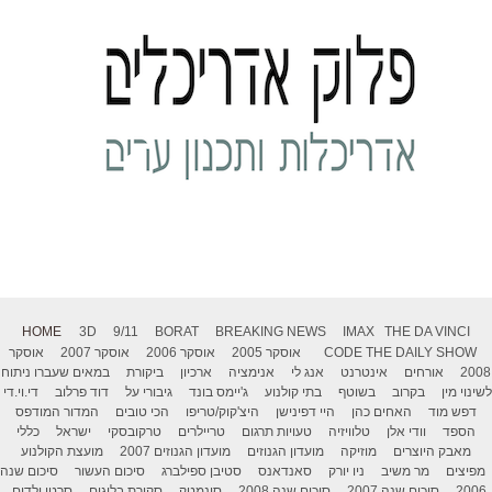
HOME
3D
9/11
BORAT
BREAKING NEWS
IMAX
THE DA VINCI
THE DAILY SHOW
CODE
אוסקר 2005
אוסקר 2006
אוסקר 2007
אוסקר
2008
אורחים
אינטרנט
אנג לי
אנימציה
ארכיון
ביקורת
במאים שעברו ניתוח
לשינוי מין
בקרוב
בשוטף
בתי קולנוע
ג'יימס בונד
גיבורי על
דוד פרלוב
די.וי.די
דפש מוד
האחים כהן
היי דפינישן
היצ'קוק/טריפו
הכי טובים
המדור המודפס
הספד
וודי אלן
טלוויזיה
טעויות תרגום
טריילרים
טרקובסקי
ישראל
כללי
מאבק היוצרים
מוזיקה
מועדון הגנוזים
מועדון הגנוזים 2007
מועצת הקולנוע
מפיצים
מר משיב
ניו יורק
סאנדאנס
סטיבן ספילברג
סיכום העשור
סיכום שנה
2006
סיכום שנה 2007
סיכום שנה 2008
סינמטק
סקירת בלוגים
סרטי ילדים