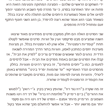
ידי השחקנים הראשיים שלהם
–
הסצינה המתוקה והנעימה הזאת היא
פחות או יותר האחרונה בסרט
,
כי עד מהרה סוף השבוע הרומנטי יהפוך
לסיוט אלים ואפל כשמערכת היחסים שלהם תתגלה כלא יציבה בכלל
.
כשאחד מבני הזוג אומר שהוא רוצה להיפרד
,
בן הזוג השני חוטף התקף
זעם ומתחיל לרדת מהפסים
.
שני הסרטים האלה הם חלק ממקבץ סרטים מפתיעים מאוד שיצאו
השנה שמציעים מבט סרקסטי ועוין על זוגיות
.
סרטים שאפשר לקטלג
תחת ״קומדיות רומנטיות״
,
אלא שהן לא רומנטיות בכלל
,
הן מציגות
מערכות יחסים כמתכון לאסון
,
וזוגיות בתור הדרך המהירה לשנאה
הדדית
.
נוהגים לומר שאנשים שנפרדים צריכים ״לפרק את הבית״
,
אז
קבלו את הסרטים שבהם באמת מפרקים את הבית
–
אבל לרסיסים
.
לפעמים
,
כמו ב״יחסים פתוחים״
,
זה בעיקר רהיטים וזגוגיות
.
בחלק
מהסרטים הנדר האמריקאי ״עד שהמוות יפריד בינינו״ מתפרש באופן
ליטרלי
,
והזוגיות מגיעה לסיומה עם מוות
,
בסרטים מקאברים שהופכים
את הקומדיה הרומנטית לקומדיה שחורה
.
זה מה שקרה ב״רוז נגד רוז״
,
שהופץ בארץ בקיץ
.
ג׳יי רואץ׳
(
״לפגוש
את ההורים״
)
ביים רימייק ל״מלחמת רוז ברוז״ של דני דה ויטו משנות
השמונים
.
הרימייק מיותר אמנם
–
הסרט של דה ויטו היה גם סקסי
יותר וגם מרושע יותר
–
אבל אי אפשר להתעלם מכך שהוא אמר בקול