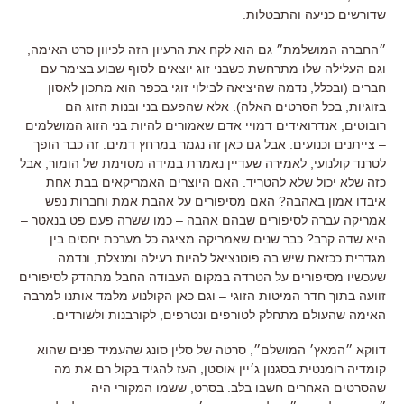
שדורשים כניעה והתבטלות
.
״החברה המושלמת״ גם הוא לקח את הרעיון הזה לכיוון סרט האימה
,
וגם העלילה שלו מתרחשת כשבני זוג יוצאים לסוף שבוע בצימר עם
חברים (ובכלל, נדמה שהיציאה לבילוי זוגי בכפר הוא מתכון לאסון
בזוגיות, בכל הסרטים האלה)
.
אלא שהפעם בני ובנות הזוג הם
רובוטים
,
אנדרואידים דמויי אדם שאמורים להיות בני הזוג המושלמים
–
צייתנים וכנועים
.
אבל גם כאן זה נגמר במרחץ דמים
.
זה כבר הופך
לטרנד קולנועי
,
לאמירה שעדיין נאמרת במידה מסוימת של הומור
,
אבל
כזה שלא יכול שלא להטריד
.
האם היוצרים האמריקאים בבת אחת
איבדו אמון באהבה
?
האם מסיפורים על אהבת אמת וחברות נפש
אמריקה עברה לסיפורים שבהם אהבה
–
כמו ששרה פעם פט בנאטר
–
היא שדה קרב
?
כבר שנים שאמריקה מציגה כל מערכת יחסים בין
מגדרית ככזאת שיש בה פוטנציאל להיות רעילה ומנצלת
,
ונדמה
שעכשיו מסיפורים על הטרדה במקום העבודה החבל מתהדק לסיפורים
זוועה בתוך חדר המיטות הזוגי
–
וגם כאן הקולנוע מלמד אותנו למרבה
האימה שהעולם מתחלק לטורפים ונטרפים
,
לקורבנות ולשורדים
.
דווקא ״המאץ׳ המושלם״
,
סרטה של סלין סונג שהעמיד פנים שהוא
קומדיה רומנטית בסגנון ג׳יין אוסטן
,
העז להגיד בקול רם את מה
שהסרטים האחרים חשבו בלב
.
בסרט
,
ששמו המקורי היה