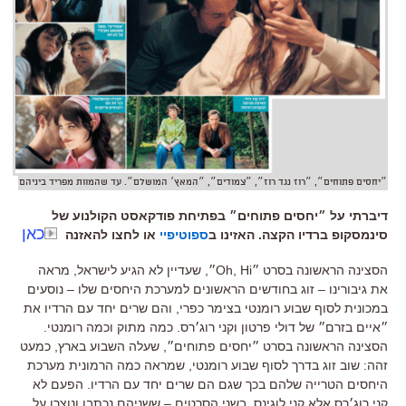
״יחסים פתוחים״, ״רוז נגד רוז״, ״צמודים״, ״המאץ׳ המושלם״. עד שהמוות מפריד ביניהם
דיברתי על ״יחסים פתוחים״ בפתיחת פודקאסט הקולנוע של
כאן
סינמסקופ ברדיו הקצה. האזינו ב
ספוטיפיי
או לחצו להאזנה
הסצינה הראשונה בסרט ״
Oh, Hi
״
,
שעדיין לא הגיע לישראל
,
מראה
את גיבורינו
–
זוג בחודשים הראשונים למערכת היחסים שלו –
נוסעים
במכונית לסוף שבוע רומנטי בצימר כפרי
,
והם שרים יחד עם הרדיו את
״איים בזרם״ של דולי פרטון וקני רוג׳רס
.
כמה מתוק וכמה רומנטי
.
הסצינה הראשונה בסרט ״יחסים פתוחים״
,
שעלה השבוע בארץ
,
כמעט
זהה
:
שוב זוג בדרך לסוף שבוע רומנטי
,
שמראה כמה הרמונית מערכת
היחסים הטרייה שלהם בכך שגם הם שרים יחד עם הרדיו
.
הפעם לא
קני רוג׳רס אלא קני לוגינס
.
בשני הסרטים
–
ששניהם נכתבו ונוצרו על