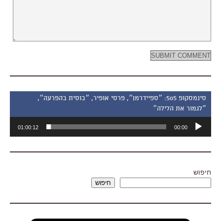
סינמסקופ 505: ״ספיידרמן״, פרסי אופיר, ״בוסית בהפרעה״,
״לגמור את הלילה״
נגן
01:00:12
00:00
אודיו
חיפוש
חיפוש