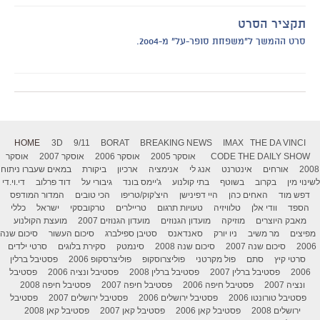
תקציר הסרט
סרט ההמשך ל"משפחת סופר-על" מ-2004.
HOME
3D
9/11
BORAT
BREAKING NEWS
IMAX
THE DA VINCI
THE DAILY SHOW
CODE
אוסקר 2005
אוסקר 2006
אוסקר 2007
אוסקר
2008
אורחים
אינטרנט
אנג לי
אנימציה
ארכיון
ביקורת
במאים שעברו ניתוח
לשינוי מין
בקרוב
בשוטף
בתי קולנוע
ג'יימס בונד
גיבורי על
דוד פרלוב
די.וי.די
דפש מוד
האחים כהן
היי דפינישן
היצ'קוק/טריפו
הכי טובים
המדור המודפס
הספד
וודי אלן
טלוויזיה
טעויות תרגום
טריילרים
טרקובסקי
ישראל
כללי
מאבק היוצרים
מוזיקה
מועדון הגנוזים
מועדון הגנוזים 2007
מועצת הקולנוע
מפיצים
מר משיב
ניו יורק
סאנדאנס
סטיבן ספילברג
סיכום העשור
סיכום שנה
2006
סיכום שנה 2007
סיכום שנה 2008
סינמטק
סקירת בלוגים
סרטי ילדים
סרטי קיץ
סתם
פול מקרטני
פוליצרוסקופ
פוליצרסקופ 2006
פסטיבל ברלין
2006
פסטיבל ברלין 2007
פסטיבל ברלין 2008
פסטיבל ונציה 2006
פסטיבל
ונציה 2007
פסטיבל חיפה 2006
פסטיבל חיפה 2007
פסטיבל חיפה 2008
פסטיבל טורונטו 2006
פסטיבל ירושלים 2006
פסטיבל ירושלים 2007
פסטיבל
ירושלים 2008
פסטיבל קאן 2006
פסטיבל קאן 2007
פסטיבל קאן 2008