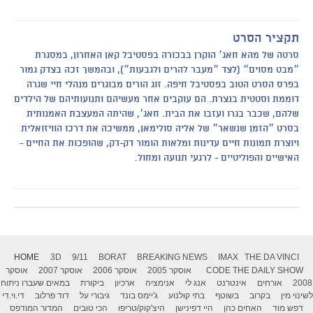
תקציר הסרט
סרטה של מהא חאג׳ הוקרן בבכורה בפסטיבל קאן האחרון, במסגרת
״מבט מסוים״ (לצד ״מעבר להרים ולגבעות״), ובהמשך זכה בצדק גמור
בפרס הסרט הטוב בפסטיבל חיפה. זוג הורים מבוגרים מנהלי חיי שגרה
דוממת וסטטית בנצרת. הם עוקבים אחר מעשיהם ותנועותיהם של הילדים
שלהם, שכבר בגרו ועזבו את הבית. חאג׳, שהיתה המעצבת האמנותית
בסרט ״הזמן שנשאר״ של אליה סולימאן, ממשיכה את דרכו הוויזואלית
ויוצרת תמונות חיים עדינות ומלאות הומור דק-דק, שהופכות את החיים -
האישיים והפוליטיים - לרגעי תנועה ומחול.
HOME
3D
9/11
BORAT
BREAKING NEWS
IMAX
THE DA VINCI
THE DAILY SHOW
CODE
אוסקר 2005
אוסקר 2006
אוסקר 2007
אוסקר
2008
אורחים
אינטרנט
אנג לי
אנימציה
ארכיון
ביקורת
במאים שעברו ניתוח
לשינוי מין
בקרוב
בשוטף
בתי קולנוע
ג'יימס בונד
גיבורי על
דוד פרלוב
די.וי.די
דפש מוד
האחים כהן
היי דפינישן
היצ'קוק/טריפו
הכי טובים
המדור המודפס