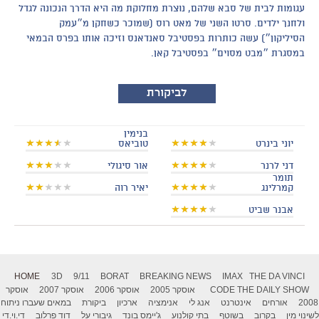
עגומות לבית של סבא שלהם, נוצרת מחלוקת מה היא הדרך הנכונה לגדל
ולחנך ילדים. סרטו השני של מאט רוס (שמוכר כשחקן מ״עמק
הסיליקון״) עשה כותרות בפסטיבל סאנדאנס וזיכה אותו בפרס הבמאי
במסגרת ״מבט מסוים״ בפסטיבל קאן.
לביקורת
בנימין
יוני בינרט
טוביאס
דני לרנר
אור סיגולי
תומר
קמרלינג
יאיר רוה
אבנר שביט
HOME
3D
9/11
BORAT
BREAKING NEWS
IMAX
THE DA VINCI
THE DAILY SHOW
CODE
אוסקר 2005
אוסקר 2006
אוסקר 2007
אוסקר
2008
אורחים
אינטרנט
אנג לי
אנימציה
ארכיון
ביקורת
במאים שעברו ניתוח
לשינוי מין
בקרוב
בשוטף
בתי קולנוע
ג'יימס בונד
גיבורי על
דוד פרלוב
די.וי.די