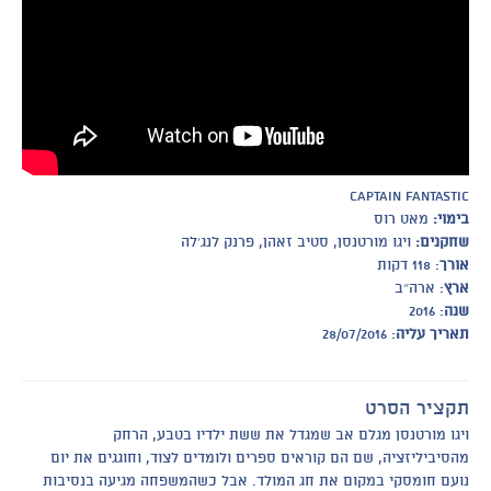
Captain Fantastic
בימוי:
מאט רוס
שחקנים:
ויגו מורטנסן, סטיב זאהן, פרנק לנג׳לה
אורך
: 118 דקות
ארץ
: ארה״ב
שנה
: 2016
תאריך עליה
: 28/07/2016
תקציר הסרט
ויגו מורטנסן מגלם אב שמגדל את ששת ילדיו בטבע, הרחק
מהסיביליזציה, שם הם קוראים ספרים ולומדים לצוד, וחוגגים את יום
נועם חומסקי במקום את חג המולד. אבל כשהמשפחה מגיעה בנסיבות