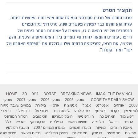
תקציר הסרט
סרטו החדש של מרטין סקורסזי הוא גם אחת מיצירותיו האישיות ביותר,
עליה הוא חולם כבר למעלה מעשרים שנה. סרט דתי על הכמרים
הנסתרים של יפן במאה ה-17, ששמרו על אמונתם בסתר בימים של
רדיפה, עינויים והוצאה להורג של נוצרים בידי האינקוויזציה היפנית. חלק
שלישי, אם תרצו, לטרילוגיה הדתית שלו שכוללת את ״הפיתוי האחרון של
ישו״ ואת ״קונדון״.
HOME
3D
9/11
BORAT
BREAKING NEWS
IMAX
THE DA VINCI
THE DAILY SHOW
CODE
אוסקר 2005
אוסקר 2006
אוסקר 2007
אוסקר
2008
אורחים
אינטרנט
אנג לי
אנימציה
ארכיון
ביקורת
במאים שעברו ניתוח
לשינוי מין
בקרוב
בשוטף
בתי קולנוע
ג'יימס בונד
גיבורי על
דוד פרלוב
די.וי.די
דפש מוד
האחים כהן
היי דפינישן
היצ'קוק/טריפו
הכי טובים
המדור המודפס
הספד
וודי אלן
טלוויזיה
טעויות תרגום
טריילרים
טרקובסקי
ישראל
כללי
מאבק היוצרים
מוזיקה
מועדון הגנוזים
מועדון הגנוזים 2007
מועצת הקולנוע
מפיצים
מר משיב
ניו יורק
סאנדאנס
סטיבן ספילברג
סיכום העשור
סיכום שנה