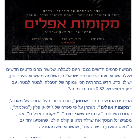
חמישה סרטים חדשים נכנסו היום לטבלה. שלושה מהם סרטים חדשים
שעלו השבוע, ועוד שני סרטים ישראליים, השלמה מהשבוע שעבר. וכן,
יש לנו סרט חדש בתחתית הכי עמוקה של הטבלה. למטה למטה, עם
ציון ממוצע של 0.83 כוכבים. מי זה?
הסרטים החדשים הם:
״אנטמן״
, סרט גיבורי העל החדש של מארוול;
״מקומות אפלים״
, מותחן על פי ספרה של ג׳יליאן פלין (״נעלמת״),
והסרט הצרפתי
״הדברים שאני רוצה״
. ״מקומות אפלים״, אגב,
מפגיש על המסך את שרליז תרון וניקולס הולט, שהופיעו יחד גם
ב״מקס הזועם, כביש הזעם״, שהשבוע יצא מהטבלה.