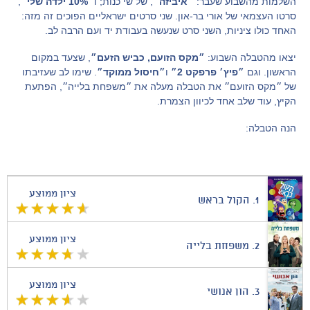
השלמות מהשבוע שעבר:
״איביזה״
, של שי כנות; ו
״10% ילדה שלי״
,
סרטו העצמאי של אורי בר-און. שני סרטים ישראליים הפוכים זה מזה:
האחד כולו ציניות, השני סרט שנעשה בעבודת יד ועם הרבה לב.
יצאו מהטבלה השבוע:
״מקס הזועם, כביש הזעם״
, שצעד במקום
הראשון. וגם
״פיץ׳ פרפקט 2״
ו
״חיסול ממוקד״
. שימו לב שעזיבתו
של ״מקס הזועם״ את הטבלה מעלה את ״משפחת בלייה״, הפתעת
הקיץ, עוד שלב אחד לכיוון הצמרת.
הנה הטבלה:
ציון ממוצע
1.
הקול בראש
ציון ממוצע
2.
משפחת בלייה
ציון ממוצע
3.
הון אנושי