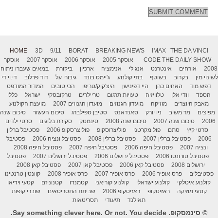
HOME
3D
9/11
BORAT
BREAKING NEWS
IMAX
THE DA VINCI
THE DAILY SHOW
CODE
אוסקר 2005
אוסקר 2006
אוסקר 2007
אוסקר
2008
אורחים
אינטרנט
אנג לי
אנימציה
ארכיון
ביקורת
במאים שעברו ניתוח
לשינוי מין
בקרוב
בשוטף
בתי קולנוע
ג'יימס בונד
גיבורי על
דוד פרלוב
די.וי.די
דפש מוד
האחים כהן
היי דפינישן
היצ'קוק/טריפו
הכי טובים
המדור המודפס
הספד
וודי אלן
טלוויזיה
טעויות תרגום
טריילרים
טרקובסקי
ישראל
כללי
מאבק היוצרים
מוזיקה
מועדון הגנוזים
מועדון הגנוזים 2007
מועצת הקולנוע
מפיצים
מר משיב
ניו יורק
סאנדאנס
סטיבן ספילברג
סיכום העשור
סיכום שנה
2006
סיכום שנה 2007
סיכום שנה 2008
סינמטק
סקירת בלוגים
סרטי ילדים
סרטי קיץ
סתם
פול מקרטני
פוליצרוסקופ
פוליצרסקופ 2006
פסטיבל ברלין
2006
פסטיבל ברלין 2007
פסטיבל ברלין 2008
פסטיבל ונציה 2006
פסטיבל
ונציה 2007
פסטיבל חיפה 2006
פסטיבל חיפה 2007
פסטיבל חיפה 2008
פסטיבל טורונטו 2006
פסטיבל ירושלים 2006
פסטיבל ירושלים 2007
פסטיבל
ירושלים 2008
פסטיבל קאן 2006
פסטיבל קאן 2007
פסטיבל קאן 2008
פסטיבלים
פרס אופיר 2006
פרס אופיר 2007
פרס אופיר 2008
קוונטין טרנטינו
קולנוע איטלקי
קולנוע ישראלי
קולנוע קוריאני
קטמנדו
קטנוניזם
קטעי וידיאו
קטעי מוזיקה
ראזיסקופ
ראזיסקופ 2006
שביתת התסריטאים
שוברי קופות
תאילנד
תיעודי
תסריטאות
© סינמסקופ. Say something clever here. Or not. You decide.