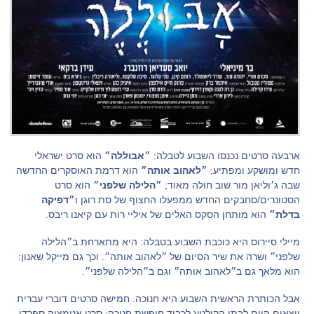
ארבעה סרטים נכנסו השבוע לטבלה:
״אבוללה״
הוא סרט ישראלי
חדש ומושקע ומפתיע;
״לאהוב אותה״
הוא דרמת האוסקרים החדשה
שבה ג׳וליאן מור שוב חולה מאוד;
״הלילה שלפני״
הוא סרט
הסטונרים/סחבקים החדש ממפעלו החצוף של סת רוגן ו
״דפיקה
בדלת״
הוא מותחן הסקס האלים של איליי רות עם קיאנו ריבס.
מיילי סיירוס היא כוכבת השבוע בטבלה: היא מתארחת ב״הלילה
שלפני״ ושרה את שיר הסיום של ״לאהוב אותה״. וכך גם מייקל שאנון:
הוא מלאך גם ב״לאהוב אותה״ וגם ב״הלילה שלפני״.
אבל הכותרת הראשית השבוע היא חנוכה. חמישה סרטים דוברי עברית
יוצאים היום לבתי הקולנוע לכבוד חופשת חנוכה: סרט אנימציה ספרדי,