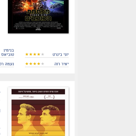
בנימין
יוני בינרט
טוביאס
יאיר רוה
נעמה רק
.
ת
ה
ב
ר