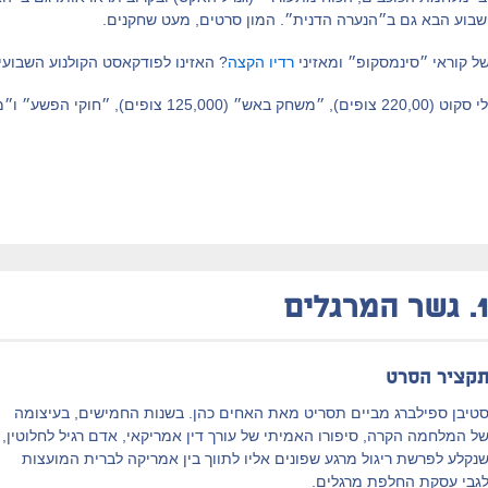
שבוע הבא גם ב״הנערה הדנית״. המון סרטים, מעט שחקנים.
ל קוראי ״סינמסקופ״ ומאזיני
רדיו הקצה
? האזינו לפודקאסט הקולנוע השבועי
יצאו מהטבלה: ״The Martian״ של רידלי סקוט (220,00 צופים
1
גשר המרגלים
קציר הסרט
טיבן ספילברג מביים תסריט מאת האחים כהן. בשנות החמישים, בעיצומה
ל המלחמה הקרה, סיפורו האמיתי של עורך דין אמריקאי, אדם רגיל לחלוטין,
נקלע לפרשת ריגול מרגע שפונים אליו לתווך בין אמריקה לברית המועצות
גבי עסקת החלפת מרגלים.