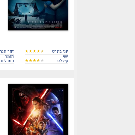
יוני בינרט
זהר וגנר
ישי
תומר
קיצלס
קמרלינג
.
ת
י