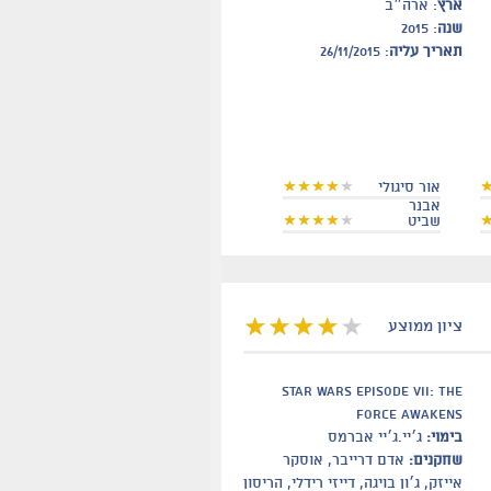
ארץ
: ארה״ב
שנה
: 2015
תאריך עליה
: 26/11/2015
אור סיגולי
אבנר
שביט
ציון ממוצע
Star Wars Episode VII: The
Force Awakens
בימוי:
ג׳יי.ג׳יי אברמס
שחקנים:
אדם דרייבר, אוסקר
אייזק, ג׳ון בויגה, דייזי רידלי, הריסון