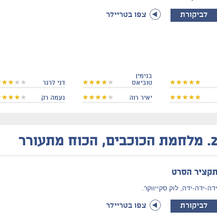
לביקורת
צפו בטריילר
בנימין
טוביאס
דני לרנר
יאיר רוה
נעמה רק
2
מלחמת הכוכבים, הכוח מתעורר
קציר הסרט
דה-ידה-ידה, לוק סקייווקר.
לביקורת
צפו בטריילר