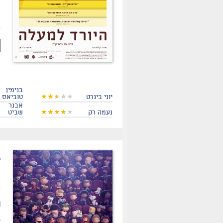
ו
ה
ח
בנימין
יוני בינרט
טוביאס
אבנר
נעמה רק
שביט
.
ה
ת
ס