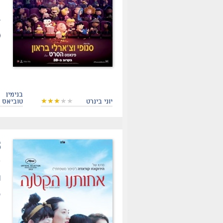
מ
ב
בנימין
יוני בינרט
טוביאס
.
ת
ס
״