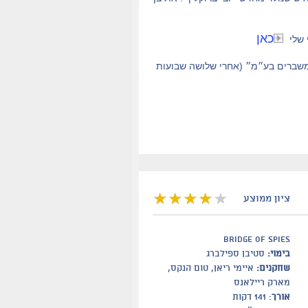
כאן
 שלי
), ״משחק באש״ (125,000 צופים), ״חוקי הפשע״ ו״משברים בע״מ״ (אחרי שלושה שבועות
ציון ממוצע
Bridge of Spies
בימוי:
סטיבן ספילברג
שחקנים:
איימי ריאן, טום הנקס,
מארק ריילאנס
אורך
: 141 דקות