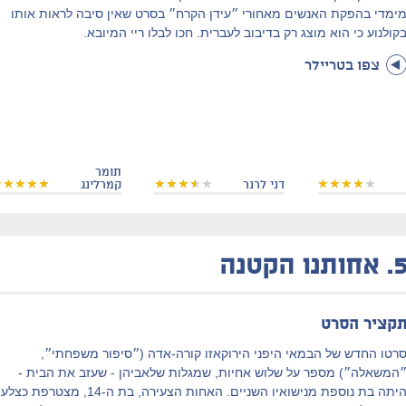
ימדי בהפקת האנשים מאחורי ״עידן הקרח״ בסרט שאין סיבה לראות אותו
קולנוע כי הוא מוצג רק בדיבוב לעברית. חכו לבלו ריי המיובא.
צפו בטריילר
תומר
דני לרנר
קמרלינג
5
אחותנו הקטנה
קציר הסרט
רטו החדש של הבמאי היפני הירוקאזו קורה-אדה (״סיפור משפחתי״,
המשאלה״) מספר על שלוש אחיות, שמגלות שלאביהן - שעזב את הבית -
היתה בת נוספת מנישואיו השניים. האחות הצעירה, בת ה-14, מצטרפת כצלע