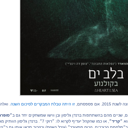
 2015. אם פספסתם,
זו היתה טבלת המבקרים לסיכום השנה
. ואלה
, שניים מהם בהשתתפות ברנדן גליסון ובן ווישו שמשחקים יחד גם ב
״סופרג
וא
״קריד״
, או כמו שהקהל יעדיף לקרוא לו: ״רוקי 7״.
ו ב״מלחמת הכוכבים, הכוח מתעורר״ (גנרל האקס) ובקרוב תראו אותו גם ב״הא