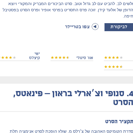
לשים לב. להביט עם לב גדול וטוב. סרט הביכורים המבריק והמקורי ויוצא
דופן של אלעד קידן. זוכה פרס התסריט בפרסי אופיר ופרס הסרט בפסטיבל
יפה.
לביקורת
צפו בטריילר
ישי
אור סיגולי
קיצלס
4
סנופי וצ׳ארלי בראון – פינאטס,
סרט
קציר הסרט
דרת הקומיקס האהובה של צ׳רלס מ. שולץ הופכת לסרט אנימציה תלת