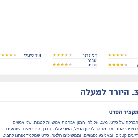
דני לרנר
אור סיגולי
אבנר
שביט
3
היורד למעלה
קציר הסרט
ברקה של סרט. מעט עלילה, המון אבחנות אנושיות קטנות. שני אנשים
חיפה: אחד יורד מההר לכיוון הנמל, השני עולה. בדרך הם רואים ושומעים
געים קטנים, ובאמצע נפגשים, וממשיכים הלאה. סרט שמלמד אותנו להביט