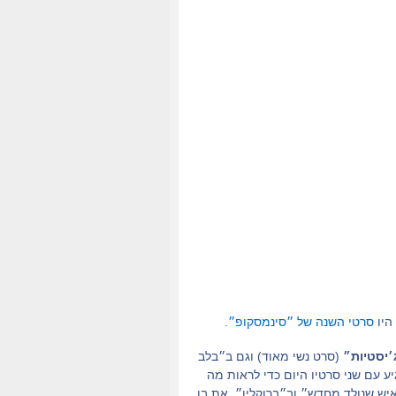
 היו
סרטי השנה של ״סינמסקופ״
.
׳יסטיות״
(סרט נשי מאוד) וגם ב״בלב
 ברנדן גליסון הוותיק מגיע עם שני סרטיו היום כדי לראות מה
יש שנולד מחדש״ וב״ברוקלין״. את בן