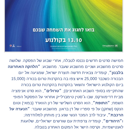
חמישה סרטים חדשים נכנסו לטבלה, אחרי שבוע של הפסקה. שלושה
סרטים מהשבוע ושניים מהשבוע שעבר. מהשבוע:
״הלהקה האחרונה
בלבנון״
, קומדיה צבאית חדשה תוצרת ישראל, שמגיעה אל יום
הבכורה כשכבר 25,000 איש צפו בה בהקרנות טרום בכורה (15,000
ביום הקולנוע הישראלי והשאר בהקרנות בהקרנות טרום בכורה
שהתקיימו בסופי השבוע האחרונים);
״טרולים״
, הוא סרט אנימציה
מבית דרימוורקס, שבו ג׳סטין טימברלייק אחראי על הפסקול הפופי
השמח;
״התופת״
, הוא הסרט השלישי של רון הווארד (במאי) וטום
הנקס (שחקן) על פי ספריו של דן בראון. מהשבוע שעבר:
״הנערה על
הרכבת״
, עיבוד לרב המכר הנשי שנע בין מותחן למלודרמה;
ו
״היהודים״
, קומדיה צרפתית עם שורשים ישראליים, שלועגת
לאנטישמיות, וקרסה הישר אל המקום האחרון בטבלה.