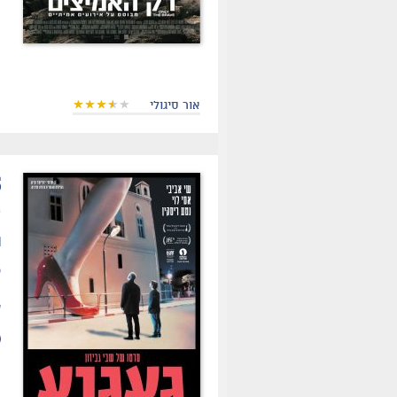
אור סיגולי
.
ת
ס
ש