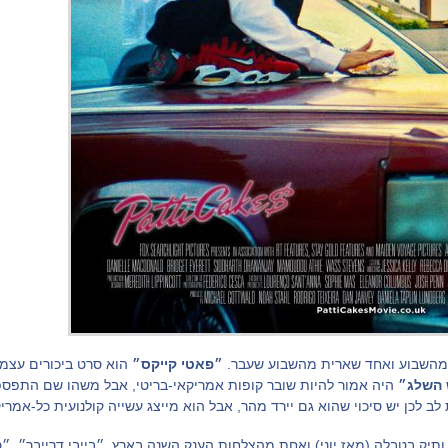
מהשבוע ואחד שארית מהשבוע שעבר.
״פאטי קייקס״
הוא סרט ביכורים עצמא
 השלג״
היה אמור להיות שובר קופות אמריקאי-בריטי, אבל משהו שם התפספס
ב לכן יש סיכוי שהוא גם יירד מהר, אבל הוא מייצג עשייה קולנועית כל-אמר
 ותיק בטבלה (מאז יוני) ואחת מהצלחות הענק השנה בארץ, ״בייבי דרייבר״, 