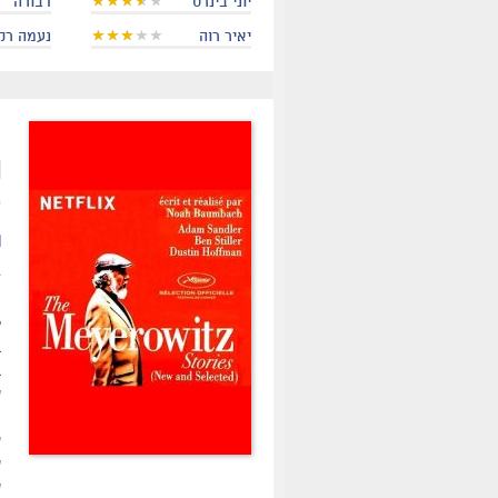
יוני בינרט
דבורה
יאיר רוה
נעמה רק
.
ו
ת
ז
״
ל
ב
ב
ו
ע
ש
ש