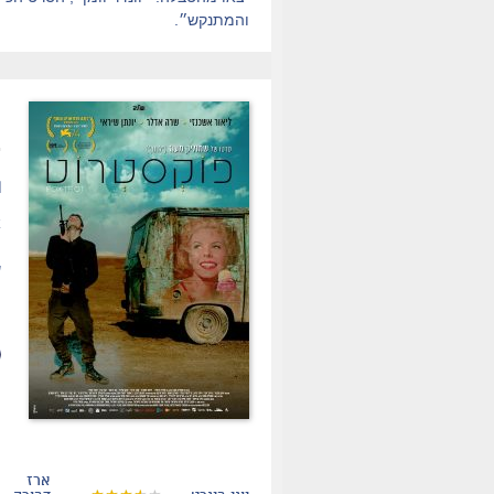
והמתנקש״.
.
ת
א
פ
ש
(
ו
ארז