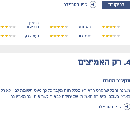
לביקורת
צפו בטריילר
בנימין
זהר וגנר
טוביאס
יאיר רוה
נעמה רק
4
רק האמיצים
קציר הסרט
שונה וחבל שהסרט הלא-רע-בכלל הזה מקבל כל כך מעט תשומת לב - לא רק
ארץ, בעולם. סיפורה האמיתי של יחידת כבאות לשריפות יער מאריזונה.
צפו בטריילר