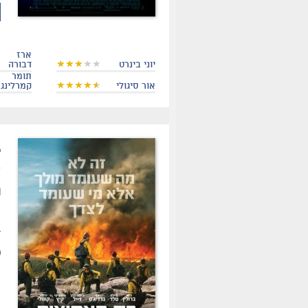
ארז
יוני בינרט
דבורה
תומר
אור סיגולי
קמרלינג
.
ת
מ
ב