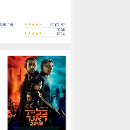
יוני בינרט
אור סיגול
אבנר
שביט
.
ת
ה
ר
ש
ש