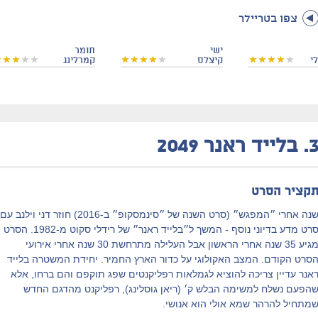
צפו בטריילר
ישי
תומר
י
קיצלס
קמרלינג
3
בלייד ראנר 2049
קציר הסרט
שנה אחרי ״המפגש״ (סרט השנה של ״סינמסקופ״ ב-2016) חוזר דני וילנב עם
סרט מדע בדיוני נוסף - המשך ל״בלייד ראנר״ של רידלי סקוט מ-1982. הסרט
מגיע 35 שנה אחרי הראשון אבל העלילה מתרחשת 30 שנה אחרי אירועי
סרט הקודם. המצב האקולוגי על כדור הארץ החמיר. יחידת המשטרה בלייד
אנר עדיין צריכה להוציא לגמלאות רפליקנטים שפג תוקפם והם ברחו, אלא
הפעם נשלח למשימה הבלש ק׳ (ריאן גוסלינג), רפליקנט מהדגם החדש
מתחיל להרהר שמא אולי הוא אנושי.