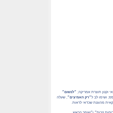
י וקטן תוצרת אמריקה;
״לנשום״
; ושימו לב ל
״רק האמיצים״
, שעלה
יקאית מהוגנת שכדאי לראות.
״רוחות קרות״ ו״שומר הראש