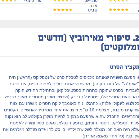
טוביאס
אור סיגולי
אבנר
שביט
2
סיפורי מאירוביץ (חדשים
מלוקטים)
קציר הסרט
ו הפעם השנייה שאנחנו מכניסים לטבלה סרט של נטפליקס (הראשון היה
אוקג׳ה״ של בונג ג׳ון הו). מהשבוע אתם יכולים לצפות בבית, עם תרגום
עברית, בסרט שהוקרן בתחרות בפסטיבל קאן ובתחילת החודש הוקרן
הביטאט הטבעי שלו, פסטיבל ניו יורק (ועכשיו מוקרן מסחרית מעבר לכביש
קולנוע לינקולן פלזה). כהרגלו, נוח באומבך לוקח תסריט מושחז עם צוות
שחקנים מובחר, מצלמת 16 מ״מ ויוצר את אחד מסרטיו האנושיים, הקטנים
החריפים. ההבדל שהוא שהפעם במקום להיות מוקרן בקולנוע לב הוא נקנה
ל ידי נטפליקס. דסטין הופמן, בתפקיד נפלא, מגלם פסל ומורה לאמנות,
לא היה האב הכי מוצלח לשלושת ילדיו. בן סטילר ואדם סנדלר מגלמים את
ני בניו (כל אחד מאמא אחרת).