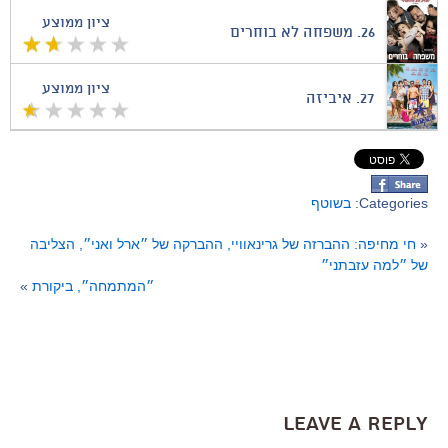
ציון ממוצע
26.
משפחה לא בוחרים
ציון ממוצע
27.
איביזה
Categories:
בשוטף
«
חי מחיפה: ההברזה של גרינאוויי, ההברקה של ״ארל ואני״, הצליבה
של ״למה עזבתני״
״המתמחה״, ביקורת
»
Leave a Reply