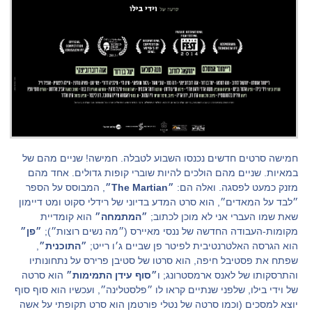
חמישה סרטים חדשים נכנסו השבוע לטבלה. חמישה! שניים מהם של
במאיות. שניים מהם הולכים להיות שוברי קופות גדולים. אחד מהם
מזנק כמעט לפסגה. ואלה הם:
״The Martian״
, המבוסס על הספר
״לבד על המאדים״, הוא סרט המדע בדיוני של רידלי סקוט ומט דיימון
שאת שמו העברי אני לא מוכן לכתוב;
״המתמחה״
הוא קומדיית
מקומות-העבודה החדשה של ננסי מאיירס (״מה נשים רוצות״);
״פן״
הוא הגרסה האלטרנטיבית לפיטר פן שביים ג׳ו רייט;
״התוכנית״
,
שפתח את פסטיבל חיפה, הוא סרטו של סטיבן פרירס על נתחונותיו
והתרסקותו של לאנס ארמסטרונג; ו
״סוף עידן התמימות״
הוא סרטה
של וידי בילו, שלפני שנתיים קראו לו ״פלסטלינה״, ועכשיו הוא סוף סוף
יוצא למסכים (וכמו סרטה של נטלי פורטמן הוא סרט תקופתי על אשה