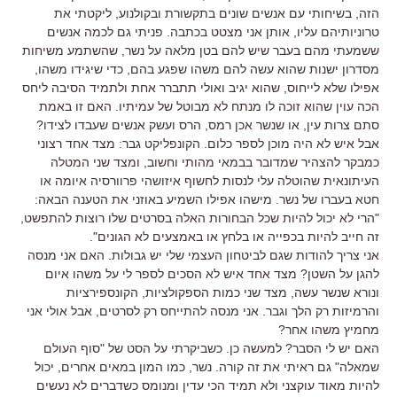
הזה, בשיחותי עם אנשים שונים בתקשורת ובקולנוע, ליקטתי את
טרוניותיהם עליו, אותן אני מצטט בכתבה. פניתי גם לכמה אנשים
ששמעתי מהם בעבר שיש להם בטן מלאה על נשר, שהשתמע משיחות
מסדרון ישנות שהוא עשה להם משהו שפגע בהם, כדי שיגידו משהו,
אפילו שלא לייחוס, שהוא יגיב ואולי תתברר אחת ולתמיד הסיבה ליחס
הכה עוין שהוא זוכה לו מנתח לא מבוטל של עמיתיו. האם זו באמת
סתם צרות עין, או שנשר אכן רמס, הרס ועשק אנשים שעבדו לצידו?
אבל איש לא היה מוכן לספר כלום. הקונפליקט גבר: מצד אחד רצוני
כמבקר להצהיר שמדובר בבמאי מהותי וחשוב, ומצד שני המטלה
העיתונאית שהוטלה עלי לנסות לחשוף איזושהי פרוורסיה איומה או
חטא בעברו של נשר. מישהו אפילו השמיע באוזני את הטענה הבאה:
"הרי לא יכול להיות שכל הבחורות האלה בסרטים שלו רוצות להתפשט,
זה חייב להיות בכפייה או בלחץ או באמצעים לא הגונים".
אני צריך להודות שגם לביטחון העצמי שלי יש גבולות. האם אני מנסה
להגן על השטן? מצד אחד איש לא הסכים לספר לי על משהו איום
ונורא שנשר עשה, מצד שני כמות הספקולציות, הקונספירציות
והרמיזות רק הלך וגבר. אני מנסה להתייחס רק לסרטים, אבל אולי אני
מחמיץ משהו אחר?
האם יש לי הסבר? למעשה כן. כשביקרתי על הסט של "סוף העולם
שמאלה" גם ראיתי את זה קורה. נשר, כמו המון במאים אחרים, יכול
להיות מאוד עוקצני ולא תמיד הכי עדין ומנומס כשדברים לא נעשים