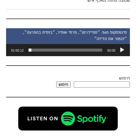
שמונה פחות מאלף איש.
סינמסקופ 505: ״ספיידרמן״, פרסי אופיר, ״בוסית בהפרעה״,
״לגמור את הלילה״
נגן
01:00:12
00:00
אודיו
חיפוש
חיפוש