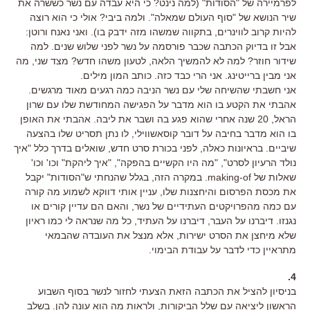
לפרמיירה של "הסודות" (למה נינט? כי היא עבדה עם נשר כששרה את
שיר הנושא של "סוף העולם שמאלה". ולמה ביבי? אולי כי הוא רוצה
להיות קרוב לווינרים, בתקווה שמשהו מזה ידבק בו). ואני נאנח ורוטן:
אבל זו בדיוק הכתבה שכבר פורסמה על נשר לפני שלוש שנים. למה
שידור חוזר? למה לא להמשיך הלאה, לטעון משהו חדש? מצד שני, מה
אני מבין ברייטינג. אני הרי כבד כזה. כותב המון מילים.
אני חשבתי שהשיחה שלי עם נשר הניבה כמה רגעים מאוד מרגשים.
אהבתי את הקטע בו הוא מדבר על הפגישה המחודשת שלו עם שרון
הראל, 20 שנה אחרי שהוא פגע בה ושבר את ליבה. אהבתי את האופן
בו הוא מדבר בחיבה על דובר קוסאשווילי, לו נתן תסריט שלו בהצעה
שיביים. בראיונות כאלה, לפני בכורת סרט חדש, שואלים בדרך כלל "איך
נולד הרעיון לסרט", "מה היו הקשיים בהפקה", "איך ליהקת" וכו' וכו'
שאלות של making-of. במקרה הזה, בגלל שהנחתי ש"הסודות" יקבל
את מכסת הפרסום והיחצנות שלו, עניין אותי דווקא לשמוע מה קורה
עם כמה מהפרויקטים העתידיים של נשר, והאם הם עדיין קורים או
נגנזו. דיברנו על העבר, דיברנו על העתיד, כל מה שנראה לי כמו ראיון
שלא מיחצן את הסרט ישירות, אלא מנצל את העובדה שהבמאי
מתראיין כדי לדבר על עבודת הבימוי.
4.
בניסיון להציל את הכתבה הזאת הצעתי לחזור לנשר בסוף השבוע
הראשון ליציאה עם שלל הביקורות, ולראות מה הוא עונה להן. בשלב