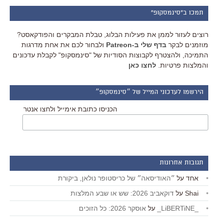
תמכו ב"סינמסקופ"
רוצים לעזור לממן את פעילות הבלוג, טבלת המבקרים והפודקאסט?
מוזמנים לבקר
בדף שלי ב-Patreon
ולבחור לכם את אחת מדרגות
התמיכה, ולהצטרף לקבוצות הסודיות של "סינמסקופ" לקבלת עדכונים
והמלצות פרטיות.
לחצו כאן
הירשמו לעדכוני המייל של ״סינמסקופ״
הכניסו כתובת אימייל ולחצו אנטר
תגובות אחרונות
אחד
על
״האודיסאה״ של כריסטופר נולאן, ביקורת
Shai
על
דוקאביב 2026: שש או שבע המלצות
_LiBERTiNE_
על
אוסקר 2026: כל הזוכים