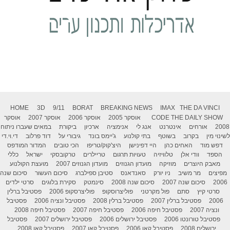
HOME
3D
9/11
BORAT
BREAKING NEWS
IMAX
THE DA VINCI
THE DAILY SHOW
CODE
אוסקר 2005
אוסקר 2006
אוסקר 2007
אוסקר
2008
אורחים
אינטרנט
אנג לי
אנימציה
ארכיון
ביקורת
במאים שעברו ניתוח
לשינוי מין
בקרוב
בשוטף
בתי קולנוע
ג'יימס בונד
גיבורי על
דוד פרלוב
די.וי.די
דפש מוד
האחים כהן
היי דפינישן
היצ'קוק/טריפו
הכי טובים
המדור המודפס
הספד
וודי אלן
טלוויזיה
טעויות תרגום
טריילרים
טרקובסקי
ישראל
כללי
מאבק היוצרים
מוזיקה
מועדון הגנוזים
מועדון הגנוזים 2007
מועצת הקולנוע
מפיצים
מר משיב
ניו יורק
סאנדאנס
סטיבן ספילברג
סיכום העשור
סיכום שנה
2006
סיכום שנה 2007
סיכום שנה 2008
סינמטק
סקירת בלוגים
סרטי ילדים
סרטי קיץ
סתם
פול מקרטני
פוליצרוסקופ
פוליצרסקופ 2006
פסטיבל ברלין
2006
פסטיבל ברלין 2007
פסטיבל ברלין 2008
פסטיבל ונציה 2006
פסטיבל
ונציה 2007
פסטיבל חיפה 2006
פסטיבל חיפה 2007
פסטיבל חיפה 2008
פסטיבל טורונטו 2006
פסטיבל ירושלים 2006
פסטיבל ירושלים 2007
פסטיבל
ירושלים 2008
פסטיבל קאן 2006
פסטיבל קאן 2007
פסטיבל קאן 2008