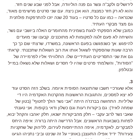
לירושלים ולקב"ה ונשר גם פנה הוליוודה, אבל לפני שבע שנים חזר.
והוא לא רק חזר כמנצח, הוא אכן ניצח. עם שני סרטים מרשימים מאוד,
שכנראה – כמו עם כל סרטיו – בעוד 20 שנה יזכו להתרפקות פולחנית
גם מצד מבקרי העתיד.
כמובן שלא הספקתי לגעת בשמינית מהחומרים האלה ביושבי עם נשר,
והשיחה לא פעם זלגה למקומות לא מתוכננים. קבענו שני מועדים
להיפגש. אך כשנפגשנו בפעם הראשונה, במשרדו, שרצתי שם כך כך
הרבה שעות שהספקתי לשאול אותו את רוב השאלות שתכננתי. קראתי
גם את שני התסריטים העתידיים שלו. התלוויתי אליו לפרמיירה של
"הסודות", והשלמתי פרטים שהיו לי חסרים ושאלות שלא נשאלו במייל
ובטלפון.
3.
אלא שעורכיי חשבו שהתוצאה הסופית איומה. בשלב הזה הסרט עוד
לא יצא למסכים, והתגובות הראשונות מהקרנות האקדמיה היו די
שליליות. התחושה בברנז'ה היתה "אבי נשר הולך לחטוף" (בטון של
שמחה לאיד): גם ביקורות רעות וגם כשלון ודאי בקופות. אני טענתי
שאבי נשר לרוב עקבי – חלק מהביקורות ישנאו, חלק יאהבו והקהל יבוא,
לפחות בשבועות הראשונים. אבל הדרישה היתה ברורה: איפה היחס
למבקרים, לאקדמיה, איפה ההתייחסות לעירום, לליהוק של שחקניות
צעירות? ידיד אפילו התעצבן באוזניי על זה שנינט וביבי נתניהו הגיעו