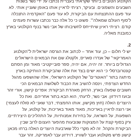
הקולנוע הטובים ביותר שקראתי בעברית נכתבו על ידי נשר בשנות
השבעים והשמונים. ובעיקר, רציתי לראיין אותו באופן שעניין אותי. לא
עוד פעם ההתנצחות עם הביקורת, לא עוד פעם "האקדמיה התנכלה
ל'סוף העולם שמאלה'". פשוט כי כל אלה כבר נכתבו עשרות פעמים
קודם. רציתי ראיון שיתייחס לחשיבותו של אבי נשר בנוף הקולנועי בארץ
כמובנת מאליה.
2.
יש לי חלום – כן, עוד אחד – לכתוב את הגרסה ישראלית ל"הקולנוע
האמריקאי" של אנדרו סאריס, ולקטלג שם את הבמאים הישראלים
הגדולים ביותר. זה יהיה, אם יהיה, ספר סובייקטיבי מאוד ומן הסתם
קונטרוברסלי כי הוא ישים בצד את אלה שהביקורת הוותיקה בארץ
מיתגה בתור "האוטרים" של הקולנוע הישראלי, אלה שהושפעו מהגל
החדש הצרפתי, וינסה להשיב את הכבוד לשלושת הבמאים הכי
חשובים שפעלו בארץ, הרחק מאהדת הביקורת: אפרים קישון, אורי זהר
ובועז דוידזון. אבי נשר, לדעתי, הוא הבא בתור אחריהם. ואת כל
היוצרים האלה (חוץ מקישון, אותו החמצתי, דבר שאני לא סולח לעצמי)
אני רוצה לראיין באריכות, מאוד מאוד באריכות, על קולנוע, על
השפעות, על השראה, על בחירות אמנותיות, על התהליכים היצירתיים.
ורק בסוף קצת על המצוקות שנובעות מהפער העצום לרוב שבין
הביקורת והקהל. זה לא מקרי כלל שארבעת היוצרים האלה ברחו מכאן:
קישון פרש מקולנוע ועבר לשוויץ, דוידזון עבר לאמריקה, זהר עבר