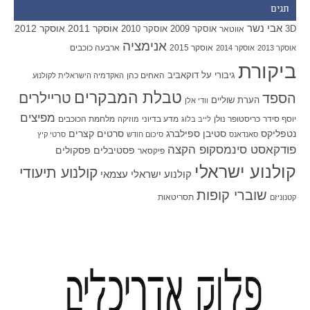
תגים
אבי נשר
אוסקר 2011
אוסקר 2012
אוסקר 2009
אוסקר 2010
3D
אווטאר
אנימציה
אוסקר 2015
ארבעה כוכבים
אוסקר 2013
אוסקר 2014
ביקורת
גיבורי על
דוקאביב
האחים כהן
האקדמיה הישראלית לקולנוע
טבלת המבקרים
טריילרים
הספד
הערת שוליים
וודי אלן
מפיצים
יוסף סידר
כריסטופר נולן
מדע בדיוני
מלחמת הכוכבים
לייב בלוג
מוזיקה
סטיבן ספילברג
סרטים קצרים
נטפליקס
סאנדאנס
סיכום חודש
סרטי קיץ
פודקאסט סינמסקופ הקצה
פסטיבלים
פסקולים
פיקסאר
קולנוע ישראלי
קולנוע תיעודי
קולנוע ישראלי עצמאי
שוברי קופות
תסריטאות
קטנוניזם