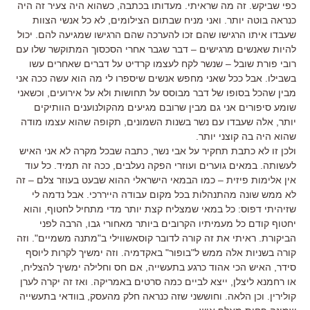
כפי שביקש. זה מה שראיתי. מעדותו בכתבה, כשהוא היה צעיר זה היה
כנראה בוטה יותר. ואני מניח שבתום הצילומים, לא כל אנשי הצוות
שעבדו איתו הרגישו שהם זכו להערכה שהם הרגישו שמגיעה להם. יכול
להיות שאנשים מרגישים – דבר שגבר אחרי הסכסוך המתוקשר שלו עם
רובי פורת שובל – שנשר לקח לעצמו קרדיט על דברים שאחרים עשו
בשבילו. אבל ככל שאני מחפש אנשים שיספרו לי מה הוא עשה ככה אני
מבין שהכל בסופו של דבר מבוסס על תחושות ולא על אירועים, וכשאני
שומע סיפורים אני גם מבין שרובם מגיעים מהקולנוענים הוותיקים
יותר, אלה שעבדו עם נשר בשנות השמונים, תקופה שהוא עצמו מודה
שהוא היה בה קוצני יותר.
ולכן זו לא כתבת תחקיר על אבי נשר, כתבה שבכל מקרה לא אני האיש
לעשותה. במאים גוערים ועוזרי הפקה נעלבים, ככה זה תמיד. כל עוד
אין אלימות פיזית – כמו הבמאי הישראלי ההוא שבעט בעוזר צלם – זה
לא ממש שונה מהתנהלות בכל מקום עבודה הייררכי. אבל נדמה לי
שזיהיתי דפוס: כל במאי שמצליח קצת יותר מדי מתחיל לחטוף, והוא
יחטוף קודם כל מעמיתיו הקרובים ביותר מאחורי גבו, הרבה לפני
הביקורת. ראיתי את זה קורה לדובר קוסאשווילי ב"מתנה משמיים". וזה
קורה בשניות אלה ממש ל"בופור" באקדמיה. וזה ימשיך לקרות ליוסף
סידר, האיש הכי אהוד כרגע בתעשייה, אם חס וחלילה ימשיך להצליח,
או רחמנא ליצלן, ייצא לביים כמה סרטים באמריקה. ואז זה יקרה לערן
קולירין. וכן הלאה. וחוששני שזה כנראה חלק מהעסק, בוודאי בתעשייה