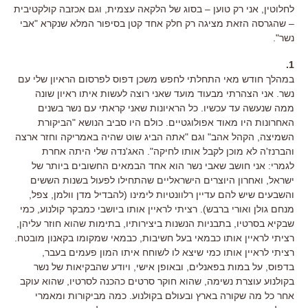
לחלוטין, אני רק טוען – בסוג של הלקאה עצמית, וגם אכזבה קולקטיבית
– שהגרסה הזאת מציגה רק חלק אחד קטן בסיפור המלא שנקרא "אבי
נשר".
1.
במהלך חודש מאי התחלתי לחפש משכן דפוס לפרסום הראיון שלי עם
נשר. אני הצהרתי מבעוד מועד שאני רוצה לעשות איתו ראיון שונה
ממה שנעשה עד עכשיו. כל הראיונות שאני קראתי עם נשר בשנים
האחרונות היו מאוד אפולוגטיים. כולם היו סביב הנושא "הביקורת
השמיצה, הקהל אהב" וגם "אתה הביג שוט שהיה באמריקה וחזר ארצה
והברנז'ה לא מוכן לקבל אותו לחיקה". האג'נדה שלי היתה אחרת
לגמרי: אני חושב שאבי נשר הוא אחד הבמאים החשובים ביותר של
ישראל, ואחרון היוצרים הישראליים שהתחילו לפעול בשנות הששים
והשבעים שיש להם עדיין רלוונטיות לימינו (להבדיל מדן וולמן, צפל,
מנחם גולן ואורי ברבש). רציתי לראיין אותו ביושבי כמבקר קולנוע, כמי
שבקיא בסרטיו, בתבניות הנשנות ביצירותיו, בתימות שהוא חוזר עליהן,
רציתי לראיין אותו כבמאי בעל חשיבות, כבמאי שמקומו בקאנון מובטח.
רציתי לראיין אותו כמי שיצא לו לשוחח איתו המון פעמים בעבר,
בדפוס, על במות בפאנלים, ובאופן אישי, ויודע שהבקיאות של נשר
בקולנוע עוצרת נשימה, שהוא חוקר סרטים כהכנה לסרטיו, שהוא עוקב
אחר כל מה שקורה בארץ ובעולם בקולנוע. כמה מביקורות ומאמרי