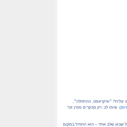
יצליח? ״וורקראפטֿ, ההתחלה״,
יום
). שימו לב: רק מבקרים ממין זכר
כל שבוע שלב אחד – הוא התחיל במקום