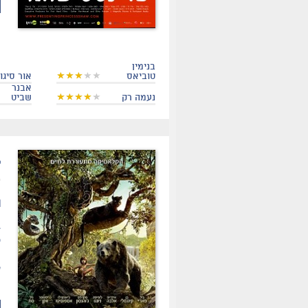
בנימין
טוביאס
אור סיגול
אבנר
נעמה רק
שביט
.
ת
ס
ו
ע
ה