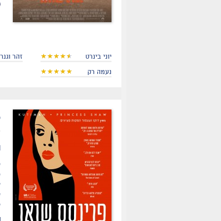
יוני בינרט
זהר וגנר
נעמה רק
.
ת
ס
ט
ש
ש
ש