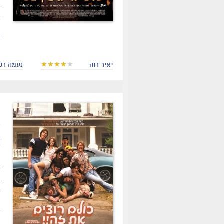
ל
ש
יאיר רוה
נעמה רק
.
ת
ה
ש
נ
ה
כ