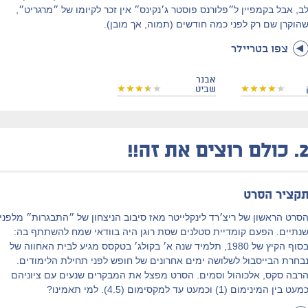
ב, אבל בקמפיין ל״פלורנס פוסטר ג׳נקינס״ אין זכר לקיומו של ״מרגריט״,
הוקרן שם רק לפני כמה חודשים (תמוה, אך מובן).
צפו בטריילר
אבנר
שביט
2
כולם רוצים את זה!!
קציר הסרט
סרט הראשון של ריצ׳רד לינקלייטר מאז סיבוב הניצחון של ״התבגרות״ מלפני
נתיים. הפעם קומדיית סטלנים שסת רוגן היה בוודאי שמח להשתתף בה:
בסוף הקיץ של 1980, תלמיד שנה א׳ בקולג׳ בטקסס מגיע לבית האחווה של
בחרת הבייסבול לשלושה ימים אחרונים של חופש לפני תחילת הלימודים.
רבה סקס, אלכוהול וסמים. הסרט מפצל את המבקרים שנעים עם ציוניהם
מעט בין המינימום (1) וכמעט עד למקסימום (4.5). למי תאמינו?