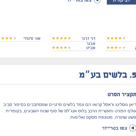
לביקורת
צפו בטריילר
דני לרנר
אור סיגולי
אבנר
שביט
5
בלשים בע״מ
קציר הסרט
יאן גוסלינג וראסל קרואו הם צמד בלשים פרטיים שמסתבכים בסיפור סביב
ולם הפורנו ותעשיית הרכב בלוס אנג׳לס של סוף שנות השבעים, בקומדית
שע שחורה, מטונפת מסקס ואלימות.
צפו בטריילר