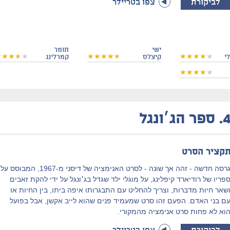
לביקורת
צפו בטריילר
ישי
תומר
י
קיצלס
קמרלינג
4
ספר הג׳ונגל
קציר הסרט
גרסה חדשה - זהה אך שונה - לסרט האנימציה של דיסני מ-1967, המבוסס על
פריו של רודיארד קיפלינג, על מוגלי ילד שגדל בג׳ונגל על ידי להקת זאבים
שאר חיות מדברות, וצריך להחליט עם התבגרותו איפה ביתו, בין החיות או
ם בני האדם. הפעם זהו סרט שמעמיד פנים שהוא לייב אקשן, אבל בפועל
וא לא פחות סרט אנימציה מהמקורי.