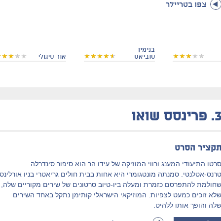
צפו בטריילר
בנימין
טוביאס
אור סיגולי
3
פרינסס שואו
קציר הסרט
רטו התיעודי המענג ורווי המוזיקה של עידו הר הוא סיפור סינדרלה
רנס-אטלנטי. סמנתה מונטגומרי היא אחות בבית חולים גריאטרי בניו אורלינס
חולמת להתפרסם כזמרת ומעלה ביו-טיוב סרטונים של שירים מקוריים שלה,
לא זוכים כמעט לצפיות. המוזיקאי הישראלי קותימן נתקל באחד השירים
לה והופך אותו ללהיט.