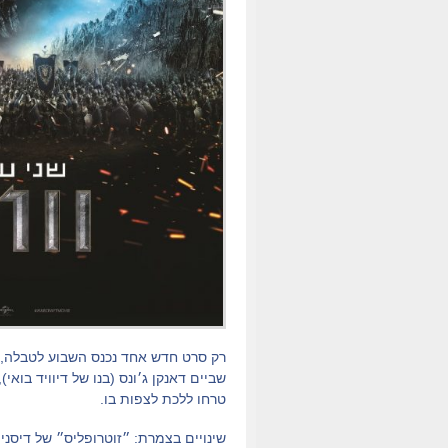
רק סרט חדש אחד נכנס השבוע לטבלה, 
שביים דאנקן ג׳ונס (בנו של דיוויד בוא
טרחו ללכת לצפות בו.
שינויים בצמרת: ״זוטרופליס״ של דיסנ