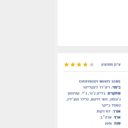
ציון ממוצע
Everybody Wants Some
בימוי:
ריצ׳רד לינקלייטר
שחקנים:
בלייק ג׳נר, ג׳יי. קווינטון
ג׳ונסון, זואי דויטש, טיילר הוצ׳לין,
טמפל בייקר
אורך
: 117 דקות
ארץ
: ארה״ב
שנה
: 2016