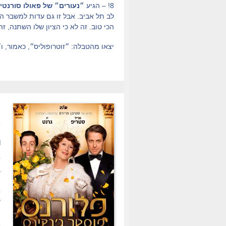
8! – הגיע
״נעורים״ של פאולו סורנטינ
לב תל אביב. אבל זו גם עדות למשבר ה
הכי טוב. זה לא כי הציון שלו השתנה, 
יצאו מהטבלה: ״זוטרופוליס״, כאמור, 
.
ת
ז
ב
ה
ש
פ
א