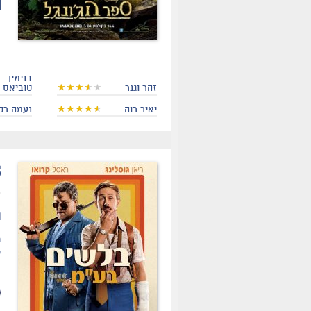
בנימין
זהר וגנר
טוביאס
יאיר רוה
נעמה רק
.
ת
ר
ע
פ