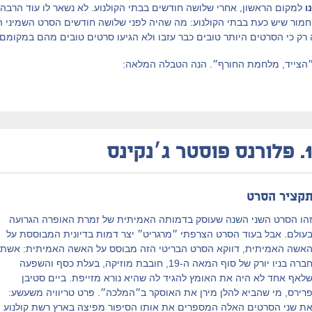
ו
למקום הראשון, אחרי שלושה חודשים בבתי הקולנוע. לא נשאר לו עוד הרבה זמ
חמור שיש כעת בבתי הקולנוע: מה שהיה לפני שלושה חודשים הסרט השמיני הכ
זה רק כי הסרטים היותר טובים כבר עזבו ולא הגיעו סרטים טובים מהם במקומם.
ו״הצייד, מלחמת החורף״. הנה הטבלה המלאה:
1
פלורנס פוסטר ג׳נקינס
קציר הסרט
הו הסרט השני השנה שעוסק בדמותה האמיתית של זמרת האופרה הגרועה
עולם. אבל בעוד הסרט הצרפתי ״מרגריט״ יצר דמות בדיונית המבוססת על
אשה האמיתית, דווקא הסרט הבריטי הזה מבוסס על האשה האמיתית: אשת
חברה בניו יורק של סוף המאה ה-19, חובבת מוזיקה, בעלת כסף והשפעה
לאף אחד לא היה את האומץ להגיד לה שהיא נורא מזייפת. ביים סטיבן
רירס, מי שהביא להלן מירן את האוסקר ב״המלכה״. פרט טריוויה משעשע:
ת שני הסרטים האלה המספרים את אותו הסיפור מפיצה בארץ רשת קולנוע