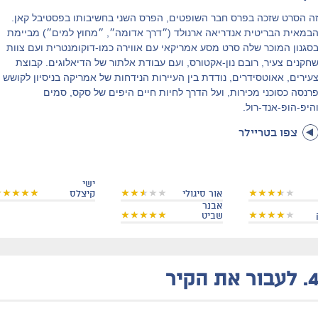
ה הסרט שזכה בפרס חבר השופטים, הפרס השני בחשיבותו בפסטיבל קאן.
במאית הבריטית אנדריאה ארנולד (״דרך אדומה״, ״מחוץ למים״) מביימת
סגנון המוכר שלה סרט מסע אמריקאי עם אווירה כמו-דוקומנטרית ועם צוות
חקנים צעיר, רובם נון-אקטורס, ועם עבודת אלתור של הדיאלוגים. קבוצת
עירים, אאוטסידרים, נודדת בין העיירות הנידחות של אמריקה בניסיון לקושש
רנסה כסוכני מכירות, ועל הדרך לחיות חיים היפים של סקס, סמים
היפ-הופ-אנד-רול.
צפו בטריילר
ישי
אור סיגולי
קיצלס
אבנר
שביט
4
לעבור את הקיר