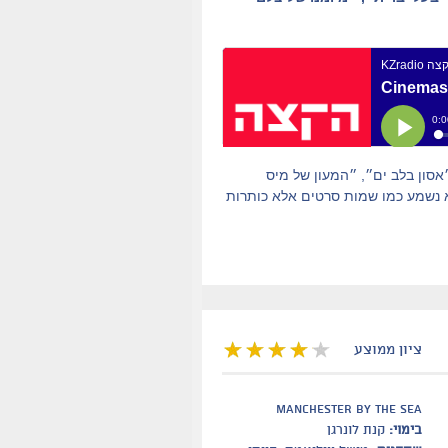
חה יפה עם כ-120,000 צופים; ״התופת״, ״אסון בלב ים״, ״המעון של מיס
לא נשמע כמו שמות סרטים אלא כותרות
ציון ממוצע
Manchester by the sea
בימוי:
קנת לונרגן