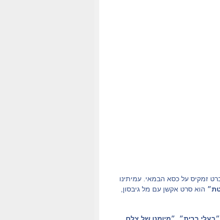
רט זמקיס על כסא הבמאי. עמיתינו
ת״
הוא סרט אקשן עם מל גיבסון,
״בעלי ברית״, ״מיומנו של צלם