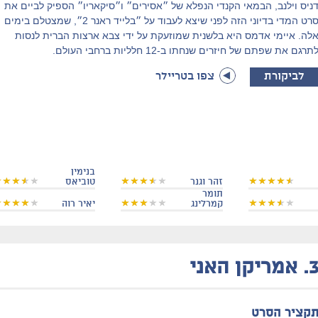
ניס וילנב, הבמאי הקנדי הנפלא של ״אסירים״ ו״סיקאריו״ הספיק לביים את
סרט המדי בדיוני הזה לפני שיצא לעבוד על ״בלייד ראנר 2״, שמצטלם בימים
לה. איימי אדמס היא בלשנית שמוזעקת על ידי צבא ארצות הברית לנסות
תרגם את שפתם של חיזרים שנחתו ב-12 חלליות ברחבי העולם.
לביקורת
צפו בטריילר
בנימין
זהר וגנר
טוביאס
תומר
קמרלינג
יאיר רוה
3
אמריקן האני
קציר הסרט