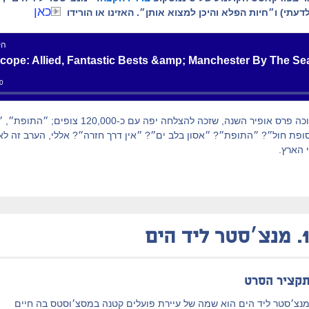
כאן
עתי) ו״חיות הפלא והיכן למצוא אותן״. האזינו או הורידו
״סופת חול״, זוכה פרס אופיר השנה, שזכה להצל
 ״סופת חול״? ״התופת״? ״אסון בלב ים״? ״אין דרך חזרה״? אללי, הערב זה 
 הארץ.
1
מנצ׳סטר ליד הים
קציר הסרט
נצ׳סטר ליד הים הוא שמה של עיירת פועלים קטנה במסצ׳וסטס בה חיים