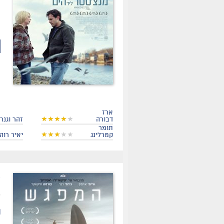
ה
ה
ה
ארז
דבורה
זהר וגנר
תומר
קמרלינג
יאיר רוה
.
ת