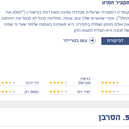
קציר הסרט
ומדיה רומנטית ישראלית מבדרת ומהנה מאת רמה בורשטיין (״למלא את
חלל״). אחרי שהארוס שלה עוזב אותה, מחליטה מיכל לא לבטל את החתונה.
ם אולם מוזמן ושמלה בתפירה, היא מאמינה באמונה שלמה שעד נר שמיני
ל חנוכה היא תצליח למצוא חתן.
לביקורת
צפו בטריילר
בנימין
טוביאס
דני לרנר
יאיר רוה
נעמה רק
5
הסרבן