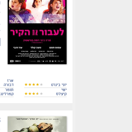
ת
ק
ה
ע
ש
ארז
יוני בינרט
דבורה
ישי
תומר
קיצלס
קמרלינג
.