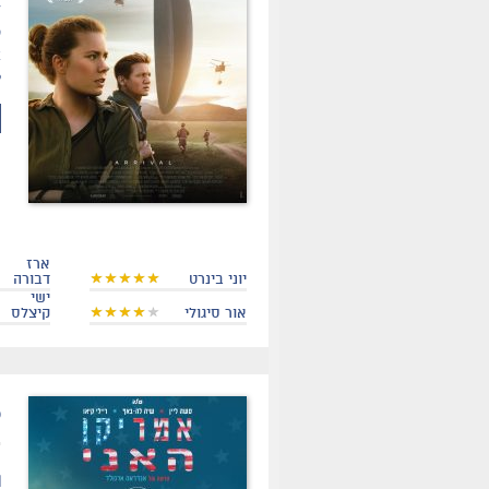
ד
א
ל
ארז
יוני בינרט
דבורה
ישי
אור סיגולי
קיצלס
.
ת