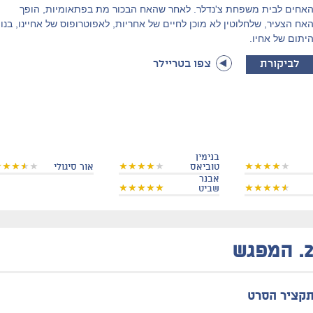
אחים לבית משפחת צ'נדלר. לאחר שהאח הבכור מת בפתאומיות, הופך
אח הצעיר, שלחלוטין לא מוכן לחיים של אחריות, לאפוטרופוס של אחיינו, בנו
יתום של אחיו.
לביקורת
צפו בטריילר
בנימין
טוביאס
אור סיגולי
אבנר
שביט
2
המפגש
קציר הסרט