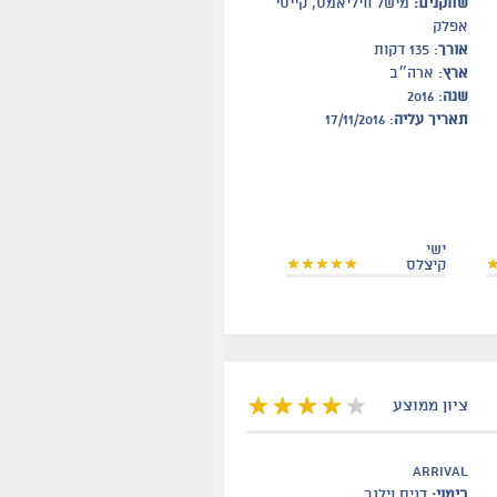
שחקנים:
מישל וויליאמס, קייסי
אפלק
אורך
: 135 דקות
ארץ
: ארה״ב
שנה
: 2016
תאריך עליה
: 17/11/2016
ישי
קיצלס
ציון ממוצע
arrival
בימוי:
דניס וילנב