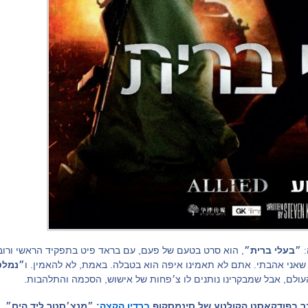
:
״בעלי ברית״
, הוא סרט בטעם של פעם, עם בראד פיט בתפקיד הראשי ורוב
אני אהבתי. אתם לא תאמינו איפה הוא בטבלה. באמת, לא להאמין. ו
״נמלט
 העולם, אבל שמבקרינו נותנים לו צ׳פחות של אישוש, הסכמה והתלהבות.
ר בפודקאסט הקולנוע של סינמסקופ
ברדיו הקצה
: ״מנצ׳סטר ליד הים״, 