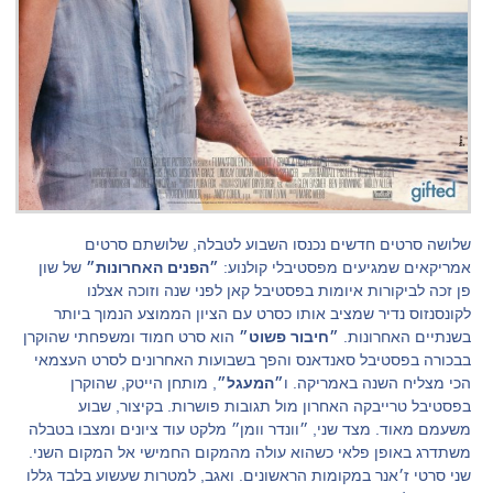
שלושה סרטים חדשים נכנסו השבוע לטבלה, שלושתם סרטים
אמריקאים שמגיעים מפסטיבלי קולנוע:
״הפנים האחרונות״
של שון
פן זכה לביקורות איומות בפסטיבל קאן לפני שנה וזוכה אצלנו
לקונסנזוס נדיר שמציב אותו כסרט עם הציון הממוצע הנמוך ביותר
בשנתיים האחרונות.
״חיבור פשוט״
הוא סרט חמוד ומשפחתי שהוקרן
בבכורה בפסטיבל סאנדאנס והפך בשבועות האחרונים לסרט העצמאי
הכי מצליח השנה באמריקה. ו
״המעגל״
, מותחן הייטק, שהוקרן
בפסטיבל טרייבקה האחרון מול תגובות פושרות. בקיצור, שבוע
משעמם מאוד. מצד שני, ״וונדר וומן״ מלקט עוד ציונים ומצבו בטבלה
משתדרג באופן פלאי כשהוא עולה מהמקום החמישי אל המקום השני.
שני סרטי ז׳אנר במקומות הראשונים. ואגב, למטרות שעשוע בלבד גללו