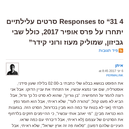
4 Responses to “31 סרטים עלילתיים
יתחרו על פרס אופיר 2017, כולל שבי
גביזון, שמוליק מעוז ורוני קידר”
פיד תגובות
איתן
6 יוני 2017 at 8:45
PERMALINK
את הפוסט בנושא בבלוג שלי כתבתי ב-02:00 בלילה שעון סידני,
אוסטרליה, שם אני נמצא עכשיו, אז הזנחתי את עניין הדוקו. אבל אני
רוצה להמר על החמישיה: "בן גוריון", שהוא לא סרט כל כך גדול, אבל
הביא לא מעט קהל; "טהורה לעד", שלא ראיתי, אבל הוא חומר נפץ
חברתי (אני לא בטוח עד כמה הוא מבין בכדורגל, הסרט הזה. בגזענות
הוא כנראה מבין); "מי יאהב אותי עכשיו", כי ההיימנים חזקים בלדחוף
את הסרטים של עצמם (לא ראיתי, אבל דיברתי עם כמה שראו.
העיניים שלהם דמעו); "סלאח פה זה ארץ ישראל", שלא ראיתי, אבל