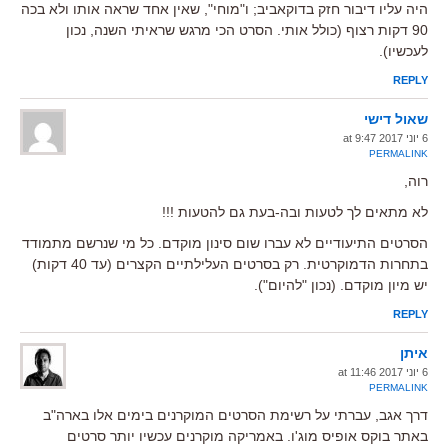
היה עליו דיבור חזק בדוקאביב; ו"מוחי", שאין אחד שראה אותו ולא בכה
90 דקות רצוף (כולל אותי. הסרט הכי מרגש שראיתי השנה, נכון
לעכשיו).
REPLY
שאול דישי
6 יוני 2017 at 9:47
PERMALINK
רוה,
לא מתאים לך לטעות ובה-בעת גם להטעות !!!
הסרטים התיעודיים לא עברו שום סינון מוקדם. כל מי שנרשם מתמודד
בתחרות הדמוקרטית. רק בסרטים העלילתיים הקצרים (עד 40 דקות)
יש מיון מוקדם. (נכון "להיום").
REPLY
איתן
6 יוני 2017 at 11:46
PERMALINK
דרך אגב, עברתי על רשימת הסרטים המוקרנים בימים אלו בארה"ב
באתר בוקס אופיס מוג'ו. באמריקה מוקרנים עכשיו יותר סרטים