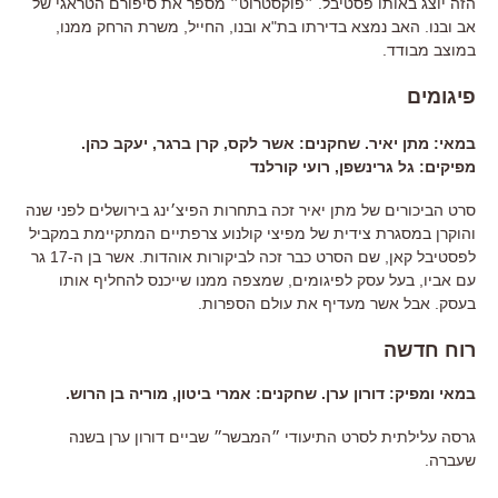
הזה יוצג באותו פסטיבל. ״פוקסטרוט״ מספר את סיפורם הטראגי של
אב ובנו. האב נמצא בדירתו בת"א ובנו, החייל, משרת הרחק ממנו,
במוצב מבודד.
פיגומים
במאי: מתן יאיר. שחקנים: אשר לקס, קרן ברגר, יעקב כהן.
מפיקים: גל גרינשפן, רועי קורלנד
סרט הביכורים של מתן יאיר זכה בתחרות הפיצ׳ינג בירושלים לפני שנה
והוקרן במסגרת צידית של מפיצי קולנוע צרפתיים המתקיימת במקביל
לפסטיבל קאן, שם הסרט כבר זכה לביקורות אוהדות. אשר בן ה-17 גר
עם אביו, בעל עסק לפיגומים, שמצפה ממנו שייכנס להחליף אותו
בעסק. אבל אשר מעדיף את עולם הספרות.
רוח חדשה
במאי ומפיק: דורון ערן. שחקנים: אמרי ביטון, מוריה בן הרוש.
גרסה עלילתית לסרט התיעודי ״המבשר״ שביים דורון ערן בשנה
שעברה.