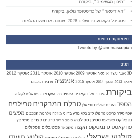
״תיכון מגשימים״, ביקורת
״האודיסאה״ של כריסטופר נולאן, ביקורת
פסטיבל הקולנוע בירושלים 2026: שמונה או תשע המלצות
סינמסקופ בטוויטר
Tweets by @cinemascopian
תגים
אבי נשר
אוסקר 2011
אוסקר 2012
אוסקר 2009
אוסקר 2010
3D
אווטאר
אנימציה
אוסקר 2015
ארבעה כוכבים
אוסקר 2013
אוסקר 2014
ביקורת
גיבורי על
דוקאביב
האחים כהן
האקדמיה הישראלית לקולנוע
טבלת המבקרים
טריילרים
הספד
הערת שוליים
וודי אלן
מפיצים
יוסף סידר
כריסטופר נולן
מדע בדיוני
מלחמת הכוכבים
לייב בלוג
מוזיקה
סטיבן ספילברג
סרטים קצרים
נטפליקס
סאנדאנס
סיכום חודש
סרטי קיץ
פודקאסט סינמסקופ הקצה
פסטיבלים
פסקולים
פיקסאר
קולנוע ישראלי
קולנוע תיעודי
קולנוע ישראלי עצמאי