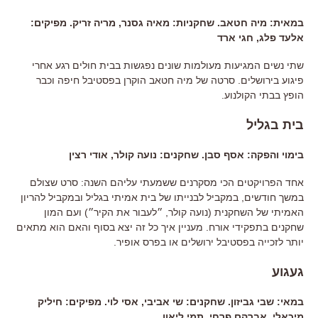
במאית: מיה חטאב. שחקניות: מאיה גסנר, מריה זריק. מפיקים:
אלעד פלג, חגי ארד
שתי נשים המגיעות מעולמות שונים נפגשות בבית חולים רגע אחרי
פיגוע בירושלים. סרטה של מיה חטאב הוקרן בפסטיבל חיפה וכבר
הופץ בבתי הקולנוע.
בית בגליל
בימוי והפקה: אסף סבן. שחקנים: נועה קולר, אודי רצין
אחד הפרויקטים הכי מסקרנים ששמעתי עליהם השנה: סרט שצולם
במשך חודשים, במקביל לבנייתו של בית אמיתי בגליל ובמקביל להריון
האמיתי של השחקנית (נועה קולר, ״לעבור את הקיר״) ועם המון
שחקנים בתפקידי אורח. מעניין איך כל זה יצא בסוף והאם הוא מתאים
יותר לזכייה בפסטיבל ירושלים או בפרס אופיר.
געגוע
במאי: שבי גביזון. שחקנים: שי אביבי, אסי לוי. מפיקים: חיליק
מיכאלי, אברהם פרחי, תמי ליאון