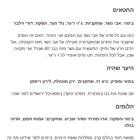
החטאים
בימוי: אבי נשר. שחקניות: ג׳וי ריגר, נלי תגר. הפקה: דודי זילבר
כמו עם כל סרט של אבי נשר גם הפעם אני תוהה: האם זה הסרט
שישבור את החרם שהאקדמיה מטילה על אבי נשר מאז הקמתה, ועל
הדם הרע של ותיקי התעשיה עם נשר מזה כבר 40 שנה? אני מקווה
שכן, אבל לכל הפחות: תנו פרס אופיר לג׳וי ריגר.
היער שהיה
במאי ומפיק: גיא רז. שחקנים: ירון מוטולה, לירון וייסמן
אב שוכח את בנו במכונית. הסרט הוקרן בפסטיבל ירושלים לפני שנה.
הלומים
בימוי והפקה: ארז מזרחי וסהר שביט. שחקנים: עמוס תמם, אדוה
בולה
מנשה חוזר בהלם קרב ממלחת ששת הימים, בימים לפני שידעו מה זה