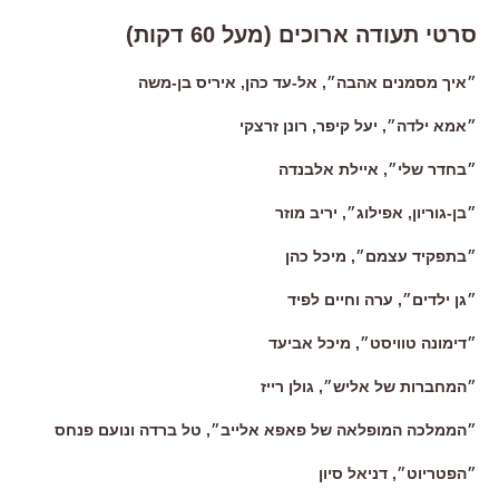
סרטי תעודה ארוכים (מעל 60 דקות)
״איך מסמנים אהבה״, אל-עד כהן, איריס בן-משה
״אמא ילדה״, יעל קיפר, רונן זרצקי
״בחדר שלי״, איילת אלבנדה
״בן-גוריון, אפילוג״, יריב מוזר
״בתפקיד עצמם״, מיכל כהן
״גן ילדים״, ערה וחיים לפיד
״דימונה טוויסט״, מיכל אביעד
״המחברות של אליש״, גולן רייז
״הממלכה המופלאה של פאפא אלייב״, טל ברדה ונועם פנחס
״הפטריוט״, דניאל סיון