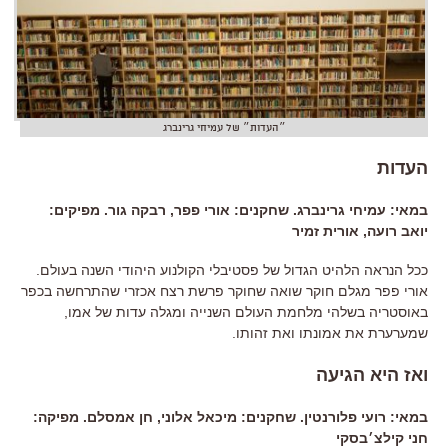
״העדות״ של עמיחי גרינברג
העדות
במאי: עמיחי גרינברג. שחקנים: אורי פפר, רבקה גור. מפיקים:
יואב רועה, אורית זמיר
ככל הנראה הלהיט הגדול של פסטיבלי הקולנוע היהודי השנה בעולם.
אורי פפר מגלם חוקר שואה שחוקר פרשת רצח אכזרי שהתרחשה בכפר
באוסטריה בשלהי מלחמת העולם השנייה ומגלה עדות של אמו,
שמערערת את אמונתו ואת זהותו.
ואז היא הגיעה
במאי: רועי פלורנטין. שחקנים: מיכאל אלוני, חן אמסלם. מפיקה:
חני קילצ׳בסקי