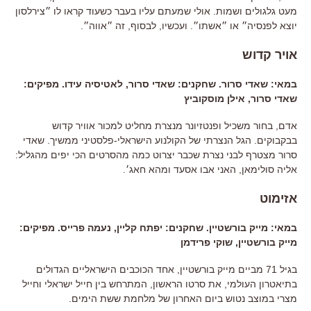
מעט גלגולים ושמות. אולי שמעתם עליו בעבר כשעוד קראו לו ״צירלסון
יוצא לפנסיה״ או ״אשתו״. ועכשיו, לבסוף, זה ״אווה״.
אויר קדוש
במאי: שאדי סרור. שחקנים: שאדי סרור, לאטיסיה עידו. מפיקים:
שאדי סרור, אילן מוסקוביץ
אדם, בחור משכיל ופנטזיונר מנצרת מחליט למכור אוויר קדוש
בבקבוקים. הגל הנצרתי של הקולנוע הישראלי-פלסטיני ממשיך. שאדי
סרור מצטרף לבני נצרת שכבר יצרוט כמה מהסרטים הכי יפים מהגליל:
אליה סולימאן, האני אבו אסעד ומהא חאג׳.
אזימוט
במאי: מייק בורשטיין. שחקנים: יפתח קליין, נעמה פרייס. מפיקים:
מייק בורשטיין, שוקי פרידמן
בגיל 71 מביים מייק בורשטיין, אחד הכוכבים הישראליים הגדולים
בתיאטרון העולמי, את סרטו הראשון, המתרחש בין חייל ישראלי וחייל
מצרי במוצב נטוש ביום האחרון של מלחמת ששת הימים.