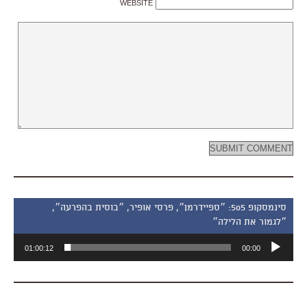
WEBSITE
סינמסקופ 505: ״ספיידרמן״, פרסי אופיר, ״בוסית בהפרעה״,
״לגמור את הלילה״
נגן
01:00:12
00:00
אודיו