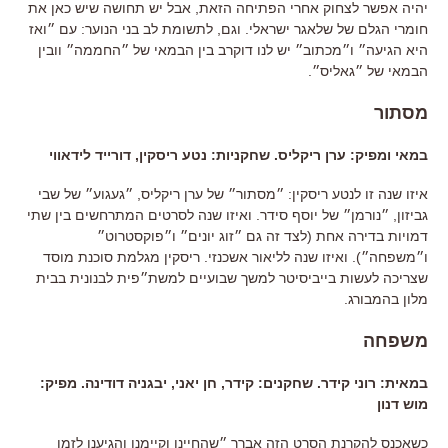
יהיה אפשר לצחוק אחרי הפתיחה הזאת, אבל יש תחושה שיש כאן את
חומרי הגלם של שלאגר ישראלי. וגם, לתשומת לב בני הנוער: עם ״ואז
היא הגיעה״ ו״מכתוב״ יש לנו דוקרב בין הבמאי של ״החממה״ וובין
הבמאי של ״גאליס״.
מסתור
במאי ומפיק: ערן ריקליס. שחקניות: נטע ריסקין, דורייד לידאווי
איזו שנה זו לנטע ריסקין: ״מסתור״ של ערן ריקליס, ״געגוע״ של שבי
גביזון, ״נורמן״ של יוסף סידר. ואיזו שנה לסרטים המתרחשים בין שתי
דמויות בדירה אחת (לצד זה גם ״זוג יונים״ ו״פוקסטרוט״
ו״משפחה״). ואיזו שנה לליאור אשכנזי. ריסקין מגלמת סוכנת מוסד
שצריכה לעשות בייביסיטר למשך שבועיים למשת״פית לבנונית בבית
מלון בהמבורג.
משפחה
במאית: רוני קידר. שחקנים: קידר, חן יאני, יבגניה דודינה. מפיק:
מוש דנון
כשאכנס להקרנת הסרט הזה אברך ״שהחיינו וקיימנו והגיענו לזמן