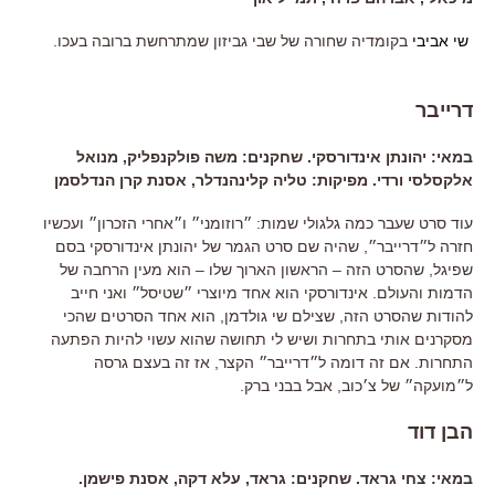
שי אביבי
בקומדיה שחורה של שבי גביזון שמתרחשת ברובה בעכו.
שנה
אחרי ״שבוע ויום״, שי אביבי שוב מגלם גבר שמתמודד עם מות בנו.
דרייבר
במאי: יהונתן אינדורסקי. שחקנים: משה פולקנפליק, מנואל
אלקסלסי ורדי. מפיקות: טליה קלינהנדלר, אסנת קרן הנדלסמן
עוד סרט שעבר כמה גלגולי שמות: ״רוזומני״ ו״אחרי הזכרון״ ועכשיו
חזרה ל״דרייבר״, שהיה שם סרט הגמר של יהונתן אינדורסקי בסם
שפיגל, שהסרט הזה – הראשון הארוך שלו – הוא מעין הרחבה של
הדמות והעולם. אינדורסקי הוא אחד מיוצרי ״שטיסל״ ואני חייב
להודות שהסרט הזה, שצילם שי גולדמן, הוא אחד הסרטים שהכי
מסקרנים אותי בתחרות ושיש לי תחושה שהוא עשוי להיות הפתעה
התחרות. אם זה דומה ל״דרייבר״ הקצר, אז זה בעצם גרסה
ל״מועקה״ של צ׳כוב, אבל בבני ברק.
הבן דוד
במאי: צחי גראד. שחקנים: גראד, עלא דקה, אסנת פישמן.