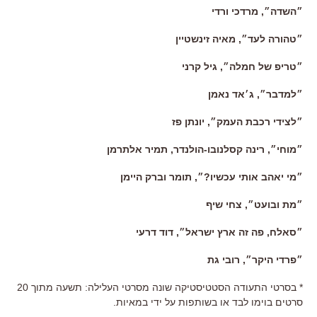
״השדה״, מרדכי ורדי
״טהורה לעד״, מאיה זינשטיין
״טריפ של חמלה״, גיל קרני
״למדבר״, ג׳אד נאמן
״לצידי רכבת העמק״, יונתן פז
״מוחי״, רינה קסלנובו-הולנדר, תמיר אלתרמן
״מי יאהב אותי עכשיו?״, תומר וברק היימן
״מת ובועט״, צחי שיף
״סאלח, פה זה ארץ ישראל״, דוד דרעי
״פרדי היקר״, רובי גת
* בסרטי התעודה הסטטיסטיקה שונה מסרטי העלילה: תשעה מתוך 20
סרטים בוימו לבד או בשותפות על ידי במאיות.