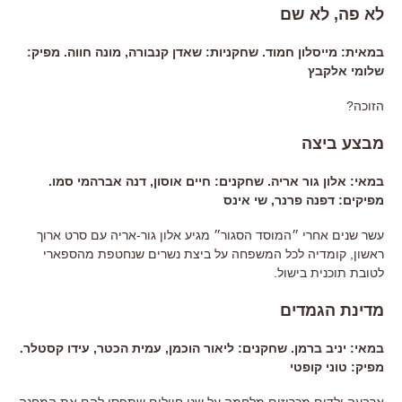
לא פה, לא שם
במאית: מייסלון חמוד. שחקניות: שאדן קנבורה, מונה חווה. מפיק:
שלומי אלקבץ
הזוכה?
מבצע ביצה
במאי: אלון גור אריה. שחקנים: חיים אוסון, דנה אברהמי סמו.
מפיקים: דפנה פרנר, שי אינס
עשר שנים אחרי ״המוסד הסגור״ מגיע אלון גור-אריה עם סרט ארוך
ראשון, קומדיה לכל המשפחה על ביצת נשרים שנחטפת מהספארי
לטובת תוכנית בישול.
מדינת הגמדים
במאי: יניב ברמן. שחקנים: ליאור הוכמן, עמית הכטר, עידו קסטלר.
מפיק: טוני קופטי
ארבעה ילדים מכריזים מלחמה על שני חיילים שתפסו להם את המחנה