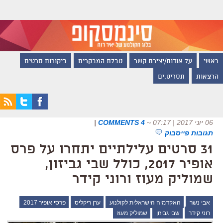
ראשי
על אודות/יצירת קשר
טבלת המבקרים
ביקורות סרטים
הרצאות
תסריט.ים
06 יוני 2017 | 07:17
~
4 COMMENTS
|
תגובות פייסבוק
31 סרטים עלילתיים יתחרו על פרס
אופיר 2017, כולל שבי גביזון,
שמוליק מעוז ורוני קידר
אבי נשר
האקדמיה הישראלית לקולנוע
ערן ריקליס
פרסי אופיר 2017
רוני קידר
שבי גביזון
שמוליק מעוז