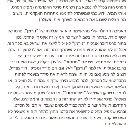
של פסטיבל קרלובי וארי: ״האופה מברלין״ של אופיר ראול גרייצר, אבל
הסרט הזה בכלל לא נמצא בין רשימת סרטי האקדמיה (מפיק הסרט,
איתי תמיר, ידוע כמי שמשתדל להימנע מתחרות האקדמיה, ומשום
מה מצליח לשכנע את הבמאים לשתף איתו פעולה).
האכזבה הגדולה שלי מהרשימה היא אי הכללתו של ״נורמן״, סרטו של
יוסף סידר, בתחרות. בשביל יוצר כה אמיץ, זה אקט די פחדני. נכון,
בתור סרט דובר אנגלית ״נורמן״ לא יכול לייצג את ישראל באוסקר הזר,
אבל זה לא אמור למנוע ממנו להשתתף בתחרות. אפילו להפך: זו שנה
שבה לא מעט סרטים בתחרות אינם דוברי עברית: יש ערבית, יש
גרמנית ויש אידיש. ויש את ״מסתור״ של ערן ריקליס, שגם הוא דובר
ברובו אנגלית. אז למה ״נורמן״ לא? וגם אם סידר ומפיקו, דוד מנדיל,
רוצים להימנע (אם כי, הייתי שמח לראות את סידר מועמד לפחות
כתסריטאי על הסרט), למה למנוע מירון שרף מועמדות על הצילום, או
מליאור אשכנזי מועמדות כשחקן משנה (לצד מועמדות ודאית, קל
להמר, כשחקן ראשי על ״פוקסטרוט״), או מטלי שרון מועמד כשחקנית
משנה? פרסי אופיר זו לא רק התחרות בין הבמאים והמפיקים, אלא
ההזדמנות של היוצרים לתת כבוד לאנשים שעבדו איתם על הסרט,
וברגע שמפיק מחליט להשאיר את סרטו מחוץ לתחרות הוא משאיר לא
מעט שחקנים, צלמים, עורכים ומעצבים מאוכזבים ומתוסכלים. לי זה
נראה לא הוגן.