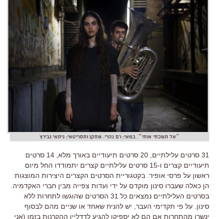
״אל תשכחי אותי״. במאי: רם נהרי. שחקן ותסריטאי: ניתאי גבירץ
31 סרטים עלילתיים, 20 סרטים תיעודיים באורך מלא, 14 סרטים
תיעודיים קצרים ו-15 סרטים עלילתיים קצרים יתמודדו החל מיום
ראשון על פרסי אופיר. בקטגוריית הסרטים הקצרים היצירות המוצגות
הן כאלה שעברו סינון מוקדם על ידי ועדות צפייה מבין חברי האקדמיה.
בסרטים העלילתיים נמצאים כל 31 הסרטים שהוגשו לתחרות ללא
סינון. על פי תקדימי העבר, יש להניח שאחד או שניים מהם לבסוף
ינשרו מהתחרות אם הם לא יספיקו להגיע לדדליין ההקרנות בזמן (אני