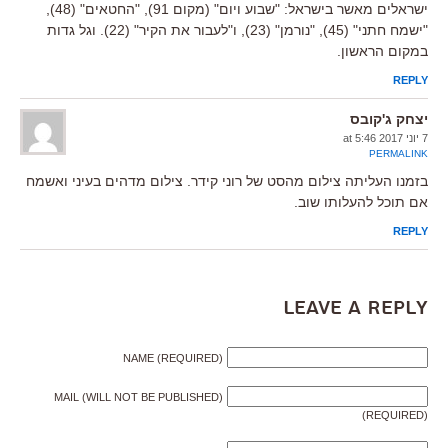
ישראלים מאשר בישראל: "שבוע ויום" (מקום 91), "החטאים" (48),
"ישמח חתני" (45), "נורמן" (23), ו"לעבור את הקיר" (22). וגל גדות
במקום הראשון.
REPLY
יצחק ג'קובס
7 יוני 2017 at 5:46
PERMALINK
בזמנו העליתה צילום מהסט של רוני קידר. צילום מדהים בעיני ואשמח
אם תוכל להעלותו שוב.
REPLY
Leave a Reply
NAME (REQUIRED)
MAIL (WILL NOT BE PUBLISHED)
(REQUIRED)