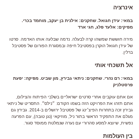
אינרציה
במאי: עידן חגואל. שחקנים: אילנית בן יעקב, מוחמד בכרי.
מפיקים: אלעד פלג, חגי ארד
מירה חוששת שמשהו קרה לבעלה. נדמה שבלעה אותו האדמה. סרטו
של עידן חגואל הוקרן בפסטיבל חיפה ובמסגרת הפורום של פסטיבל
ברלין.
אל תשכחי אותי
במאי: רם נהרי. שחקנים: ניתאי גבירץ, מון שביט. מפיקה: יפעת
פרסטלניק
אם אתם עוקבים אחרי סרטים ישראליים בשלבי הפיתוח והצילום,
אתם תזהו את הפרויקט הזה בשמו הקודם: ״נילס״. התסריט של ניתאי
גבירץ זכה בתחרות הפיצ׳ינג של פסטיבל ירושלים ב-2014. גבירץ גם
מגלם את התפקיד הראשי בתור ניל, מוזיקאי (נגן טובה), עם הפרעה
נפשית, שיוצא למסע סהרורי עם נערה שנמלטת ממוסד סגור.
בין העולמות