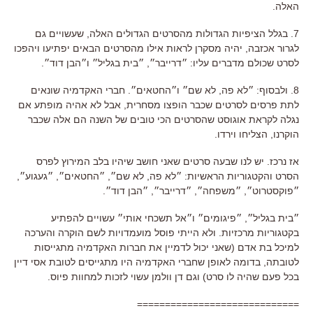
האלה.
7. בגלל הציפיות הגדולות מהסרטים הגדולים האלה, שעשויים גם
לגרור אכזבה, יהיה מסקרן לראות אילו מהסרטים הבאים יפתיעו ויהפכו
לסרט שכולם מדברים עליו: ״דרייבר״, ״בית בגליל״ ו״הבן דוד״.
8. ולבסוף: ״לא פה, לא שם״ ו״החטאים״. חברי האקדמיה שונאים
לתת פרסים לסרטים שכבר הופצו מסחרית, אבל לא אהיה מופתע אם
נגלה לקראת אוגוסט שהסרטים הכי טובים של השנה הם אלה שכבר
הוקרנו, הצליחו וירדו.
אז נרכז. יש לנו שבעה סרטים שאני חושב שיהיו בלב המירוץ לפרס
הסרט והקטגוריות הראשיות: ״לא פה, לא שם״, ״החטאים״, ״געגוע״,
״פוקסטרוט״, ״משפחה״, ״דרייבר״, ״הבן דוד״.
״בית בגליל״, ״פיגומים״ ו״אל תשכחי אותי״ עשויים להפתיע
בקטגוריות מרכזיות. ולא הייתי פוסל מועמדויות לשם הוקרה והערכה
למיכל בת אדם (שאני יכול לדמיין את חברות האקדמיה מתגייסות
לטובתה, בדומה לאופן שחברי האקדמיה היו מתגייסים לטובת אסי דיין
בכל פעם שהיה לו סרט) וגם דן וולמן עשוי לזכות למחוות פיוס.
=============================