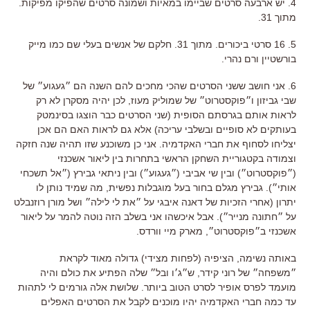
4. יש ארבעה סרטים שביימו במאיות ושמונה סרטים שהפיקו מפיקות.
מתוך 31.
5. 16 סרטי ביכורים. מתוך 31. חלקם של אנשים בעלי שם כמו מייק
בורשטיין ורם נהרי.
6. אני חושב ששני הסרטים שהכי מחכים להם השנה הם ״געגוע״ של
שבי גביזון ו״פוקסטרוט״ של שמוליק מעוז, לכן יהיה מסקרן לא רק
לראות אותם בגרסתם הסופית (שני הסרטים כבר הוצגו בסינמטק
בעותקים לא סופיים ובשלבי עריכה) אלא גם לראות האם הם אכן
יצליחו לסחוף את חברי האקדמיה. אני כן משוכנע שזו תהיה שנה חזקה
וצמודה בקטגוריית השחקן הראשי בתחרות בין ליאור אשכנזי
(״פוקסטרוט״) ובין שי אביבי (״געגוע״) ובין ניתאי גבירץ (״אל תשכחי
אותי״). גבירץ מגלם בחור בעל מוגבלות נפשית, מה שמיד נותן לו
יתרון (אחרי הזכיות של דאנה איבגי על ״את לי לילה״ ושל מורן רוזנבלט
על ״חתונה מנייר״). אבל איכשהו אני בשלב הזה נוטה להמר על ליאור
אשכנזי ב״פוקסטרוט״, מארק מיי וורדס.
באותה נשימה, הציפיה (לפחות מצידי) גדולה מאוד לקראת
״משפחה״ של רוני קידר, ש״ג׳ו ובל״ שלה הפתיע את כולם והיה
מועמד לפרס אופיר לסרט הטוב ביותר. שלושת אלה גורמים לי לתהות
עד כמה חברי האקדמיה יהיו מוכנים לקבל את הסרטים האפלים