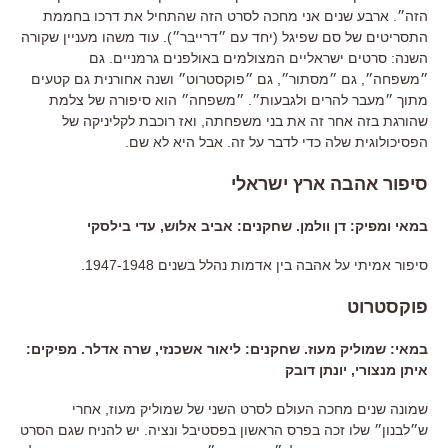
הזה״. ארבע שנים אני מחכה לסרט הזה שהתחיל את דרכו בחממת
התסריטים של סם שפיגל (יחד עם ״דרייבר״). עוד משהו מעניין שקורה
השנה: סרטים ישראליים המצולמים באולפנים גרמניים. גם
״משפחה״, גם ״מסתור״, גם ״פוקסטרוט״ ושנה אחורנית גם קטעים
מתוך ״מעבר להרים ולגבעות״. ״משפחה״ הוא סיפורה של צלמת
שהורגת בזה אחר זה את בני משפחתה, ואז רוכבת לקליניקה של
הפסיכולוגית שלה כדי לדבר על זה. אבל היא לא שם.
סיפור אהבה ארץ ישראלי
במאי ומפיק: דן וולמן. שחקנים: אביב אלוש, עדי בילסקי
סיפור אמיתי על אהבה בין אדמות נהלל בשנים 1947-1948.
פוקסטרוט
במאי: שמוליק מעוז. שחקנים: ליאור אשכנזי, שרה אדלר. מפיקים:
איתן מנצורי, יונתן דובק
שמונה שנים מחכה העולם לסרט השני של שמוליק מעוז, אחרי
ש״לבנון״ שלו זכה בפרס הראשון בפסטיבל ונציה. יש להניח שגם הסרט