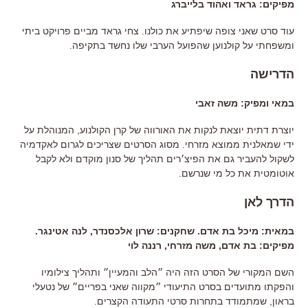
מפיקים: גראד ואהוד בלייברג
עוד סרט שאני צופה שיפתיע את כולנו. צחי גראד מביים פרויקט ביתי
ומשפחתי על קולנוען שהפועל הערבי שלו נחשד בתקיפה.
הדרישה
במאי ומפיק: משה זאבי
יוצרת דתית יוצאת לנקות את האורווה של קרן הקולנוע, המנוהלת על
ידי שמאלנית ממוצא מזרחי. מסוג הסרטים שצריכים לגרום לאקדמיה
לשקול להעביר גם את הפיצ׳רים תהליך של סנון מוקדם ולא לקבל
אוטומטית את כל מי שנרשם.
הדרך לאן
במאית: מיכל בת אדם. שחקנים: שרון אלכסנדר, לנה אטינגר.
מפיקים: בת אדם, משה מזרחי, רננה לוי
השם המקורי של הסרט הזה היה ״הלב והמעיין״ ותהליך צילומיו
והפקתו מתועדים בסרט התיעודי ״מקווה שאני בפריים״ של נטעלי
בראון, שמתמודד בתחרות סרטי התעודה הקצרים.