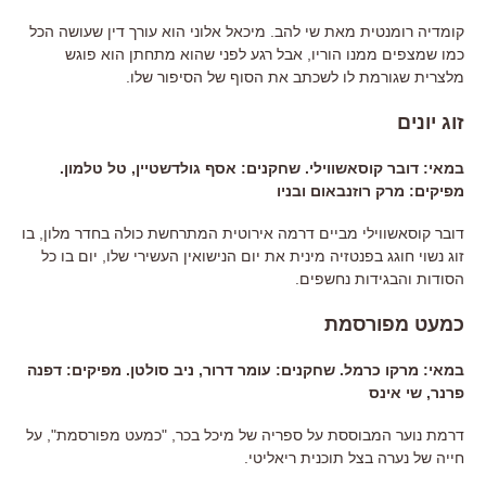
קומדיה רומנטית מאת שי להב. מיכאל אלוני הוא עורך דין שעושה הכל
כמו שמצפים ממנו הוריו, אבל רגע לפני שהוא מתחתן הוא פוגש
מלצרית שגורמת לו לשכתב את הסוף של הסיפור שלו.
זוג יונים
במאי: דובר קוסאשווילי. שחקנים: אסף גולדשטיין, טל טלמון.
מפיקים: מרק רוזנבאום ובניו
דובר קוסאשווילי מביים דרמה אירוטית המתרחשת כולה בחדר מלון, בו
זוג נשוי חוגג בפנטזיה מינית את יום הנישואין העשירי שלו, יום בו כל
הסודות והבגידות נחשפים.
כמעט מפורסמת
במאי: מרקו כרמל. שחקנים: עומר דרור, ניב סולטן. מפיקים: דפנה
פרנר, שי אינס
דרמת נוער המבוססת על ספריה של מיכל בכר, "כמעט מפורסמת", על
חייה של נערה בצל תוכנית ריאליטי.