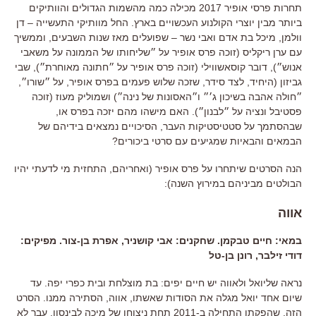
תחרות פרסי אופיר 2017 מכילה כמה מהשמות הגדולים והוותיקים
ביותר מבין יוצרי הקולנוע העכשויים בארץ. החל מוותיקי התעשייה – דן
וולמן, מיכל בת אדם ואבי נשר – שפועלים מאז שנות השבעים, וממשיך
עם ערן ריקליס (זוכה פרס אופיר על ״שליחותו של הממונה על משאבי
אנוש״), דובר קוסאשווילי (זוכה פרס אופיר על ״חתונה מאוחרת״), שבי
גביזון (היחיד, לצד סידר, שזכה שלוש פעמים בפרס אופיר, על ״שורו״,
״חולה אהבה בשיכון ג׳״ ו״האסונות של נינה״) ושמוליק מעוז (זוכה
פסטיבל ונציה על ״לבנון״). האם מישהו מהם יזכה בפרס או,
שבהסתמך על סטטיסטיקות העבר, הסיכויים נמצאים בידיהם של
הבמאים והבאיות שמגיעים עם סרטי ביכורים?
הנה הסרטים שיתחרו על פרס אופיר (ואחריהם, התחזית מי לדעתי יהיו
הבולטים מביניהם במירוץ השנה):
אווה
במאי: חיים טבקמן. שחקנים: אבי קושניר, אפרת בן-צור. מפיקים:
דודי זילבר, רונן בן-טל
נראה שליואל ולאווה יש חיים יפים: בת מוצלחת ובית כפרי יפה. עד
שיום אחד יואל מגלה את הסודות שאשתו, אווה, הסתירה ממנו. הסרט
הזה, שהפקתו התחילה ב-2011 תחת ניצוחו של מיכה לבינסון, עבר לא