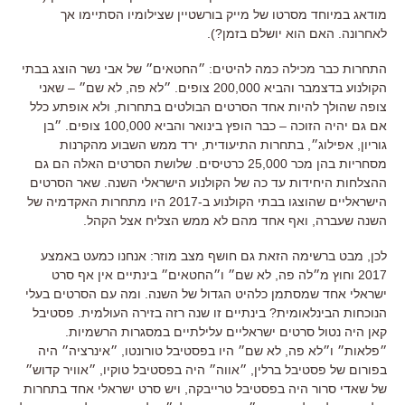
מודאג במיוחד מסרטו של מייק בורשטיין שצילומיו הסתיימו אך
לאחרונה. האם הוא יושלם בזמן?).
התחרות כבר מכילה כמה להיטים: ״החטאים״ של אבי נשר הוצג בבתי
הקולנוע בדצמבר והביא 200,000 צופים. ״לא פה, לא שם״ – שאני
צופה שהולך להיות אחד הסרטים הבולטים בתחרות, ולא אופתע כלל
אם גם יהיה הזוכה – כבר הופץ בינואר והביא 100,000 צופים. ״בן
גוריון, אפילוג״, בתחרות התיעודית, ירד ממש השבוע מהקרנות
מסחריות בהן מכר 25,000 כרטיסים. שלושת הסרטים האלה הם גם
ההצלחות היחידות עד כה של הקולנוע הישראלי השנה. שאר הסרטים
הישראליים שהוצגו בבתי הקולנוע ב-2017 היו מתחרות האקדמיה של
השנה שעברה, ואף אחד מהם לא ממש הצליח אצל הקהל.
לכן, מבט ברשימה הזאת גם חושף מצב מוזר: אנחנו כמעט באמצע
2017 וחוץ מ״לה פה, לא שם״ ו״החטאים״ בינתיים אין אף סרט
ישראלי אחד שמסתמן כלהיט הגדול של השנה. ומה עם הסרטים בעלי
הנוכחות הבינלאומית? בינתיים זו שנה רזה בזירה העולמית. פסטיבל
קאן היה נטול סרטים ישראליים עלילתיים במסגרות הרשמיות.
״פלאות״ ו״לא פה, לא שם״ היו בפסטיבל טורונטו, ״אינרציה״ היה
בפורום של פסטיבל ברלין, ״אווה״ היה בפסטיבל טוקיו, ״אוויר קדוש״
של שאדי סרור היה בפסטיבל טרייבקה, ויש סרט ישראלי אחד בתחרות