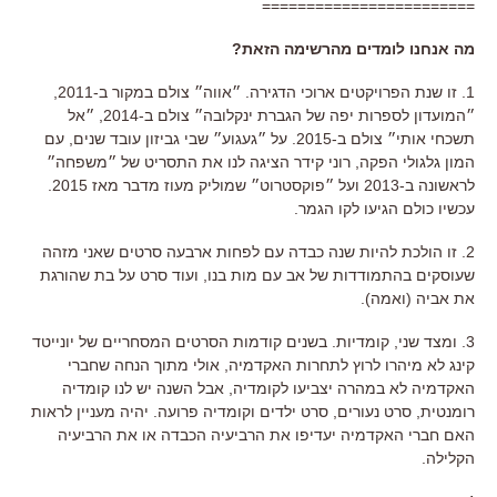
========================
מה אנחנו לומדים מהרשימה הזאת?
1. זו שנת הפרויקטים ארוכי הדגירה. ״אווה״ צולם במקור ב-2011,
״המועדון לספרות יפה של הגברת ינקלובה״ צולם ב-2014, ״אל
תשכחי אותי״ צולם ב-2015. על ״געגוע״ שבי גביזון עובד שנים, עם
המון גלגולי הפקה, רוני קידר הציגה לנו את התסריט של ״משפחה״
לראשונה ב-2013 ועל ״פוקסטרוט״ שמוליק מעוז מדבר מאז 2015.
עכשיו כולם הגיעו לקו הגמר.
2. זו הולכת להיות שנה כבדה עם לפחות ארבעה סרטים שאני מזהה
שעוסקים בהתמודדות של אב עם מות בנו, ועוד סרט על בת שהורגת
את אביה (ואמה).
3. ומצד שני, קומדיות. בשנים קודמות הסרטים המסחריים של יונייטד
קינג לא מיהרו לרוץ לתחרות האקדמיה, אולי מתוך הנחה שחברי
האקדמיה לא במהרה יצביעו לקומדיה, אבל השנה יש לנו קומדיה
רומנטית, סרט נעורים, סרט ילדים וקומדיה פרועה. יהיה מעניין לראות
האם חברי האקדמיה יעדיפו את הרביעיה הכבדה או את הרביעיה
הקלילה.