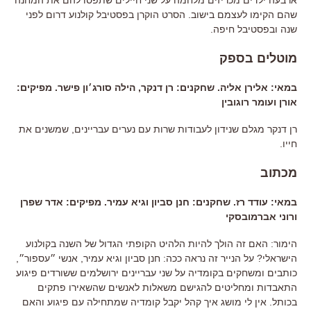
שהם הקימו לעצמם בישוב. הסרט הוקרן בפסטיבל קולנוע דרום לפני
שנה ובפסטיבל חיפה.
מוטלים בספק
במאי: אלירן אליה. שחקנים: רן דנקר, הילה סורג׳ון פישר. מפיקים:
אורן ועומר רוגובין
רן דנקר מגלם שנידון לעבודות שרות עם נערים עבריינים, שמשנים את
חייו.
מכתוב
במאי: עודד רז. שחקנים: חנן סביון וגיא עמיר. מפיקים: אדר שפרן
ורוני אברמובסקי
הימור: האם זה הולך להיות הלהיט הקופתי הגדול של השנה בקולנוע
הישראלי? על הנייר זה נראה ככה: חנן סביון וגיא עמיר, אנשי ״עספור״,
כותבים ומשחקים בקומדיה על שני עבריינים ירושלמים ששורדים פיגוע
התאבדות ומחליטים להגישם משאלות לאנשים שהשאירו פתקים
בכותל. אין לי מושג איך קהל יקבל קומדיה שמתחילה עם פיגוע והאם