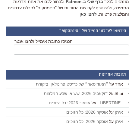
מוזמנים לבקר
בדף שלי ב-Patreon
ולבחור לכם את אחת מדרגות
התמיכה, ולהצטרף לקבוצות הסודיות של "סינמסקופ" לקבלת עדכונים
והמלצות פרטיות.
לחצו כאן
הירשמו לעדכוני המייל של ״סינמסקופ״
הכניסו כתובת אימייל ולחצו אנטר
תגובות אחרונות
אחד
על
״האודיסאה״ של כריסטופר נולאן, ביקורת
Shai
על
דוקאביב 2026: שש או שבע המלצות
_LiBERTiNE_
על
אוסקר 2026: כל הזוכים
איתן
על
אוסקר 2026: כל הזוכים
איתן
על
אוסקר 2026: כל הזוכים