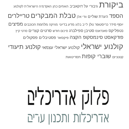
ביקורת
גיבורי על
דוקאביב
האחים כהן
האקדמיה הישראלית לקולנוע
טבלת המבקרים
טריילרים
הספד
הערת שוליים
וודי אלן
מפיצים
יוסף סידר
כריסטופר נולן
מדע בדיוני
מלחמת הכוכבים
לייב בלוג
מוזיקה
סטיבן ספילברג
סרטים קצרים
נטפליקס
סאנדאנס
סיכום חודש
סרטי קיץ
פודקאסט סינמסקופ הקצה
פסטיבלים
פסקולים
פיקסאר
קולנוע ישראלי
קולנוע תיעודי
קולנוע ישראלי עצמאי
שוברי קופות
תסריטאות
קטנוניזם