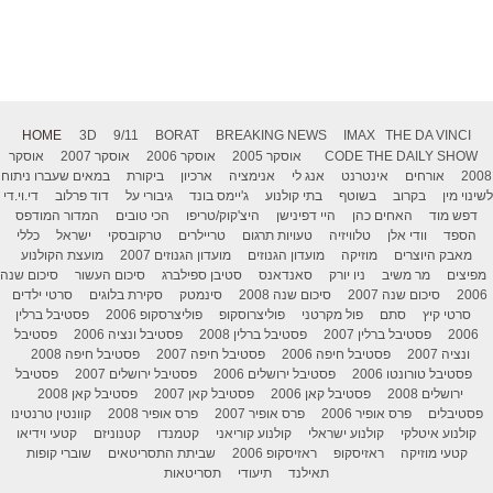
HOME
3D
9/11
BORAT
BREAKING NEWS
IMAX
THE DA VINCI
THE DAILY SHOW
CODE
אוסקר 2005
אוסקר 2006
אוסקר 2007
אוסקר
2008
אורחים
אינטרנט
אנג לי
אנימציה
ארכיון
ביקורת
במאים שעברו ניתוח
לשינוי מין
בקרוב
בשוטף
בתי קולנוע
ג'יימס בונד
גיבורי על
דוד פרלוב
די.וי.די
דפש מוד
האחים כהן
היי דפינישן
היצ'קוק/טריפו
הכי טובים
המדור המודפס
הספד
וודי אלן
טלוויזיה
טעויות תרגום
טריילרים
טרקובסקי
ישראל
כללי
מאבק היוצרים
מוזיקה
מועדון הגנוזים
מועדון הגנוזים 2007
מועצת הקולנוע
מפיצים
מר משיב
ניו יורק
סאנדאנס
סטיבן ספילברג
סיכום העשור
סיכום שנה
2006
סיכום שנה 2007
סיכום שנה 2008
סינמטק
סקירת בלוגים
סרטי ילדים
סרטי קיץ
סתם
פול מקרטני
פוליצרוסקופ
פוליצרסקופ 2006
פסטיבל ברלין
2006
פסטיבל ברלין 2007
פסטיבל ברלין 2008
פסטיבל ונציה 2006
פסטיבל
ונציה 2007
פסטיבל חיפה 2006
פסטיבל חיפה 2007
פסטיבל חיפה 2008
פסטיבל טורונטו 2006
פסטיבל ירושלים 2006
פסטיבל ירושלים 2007
פסטיבל
ירושלים 2008
פסטיבל קאן 2006
פסטיבל קאן 2007
פסטיבל קאן 2008
פסטיבלים
פרס אופיר 2006
פרס אופיר 2007
פרס אופיר 2008
קוונטין טרנטינו
קולנוע איטלקי
קולנוע ישראלי
קולנוע קוריאני
קטמנדו
קטנוניזם
קטעי וידיאו
קטעי מוזיקה
ראזיסקופ
ראזיסקופ 2006
שביתת התסריטאים
שוברי קופות
תאילנד
תיעודי
תסריטאות