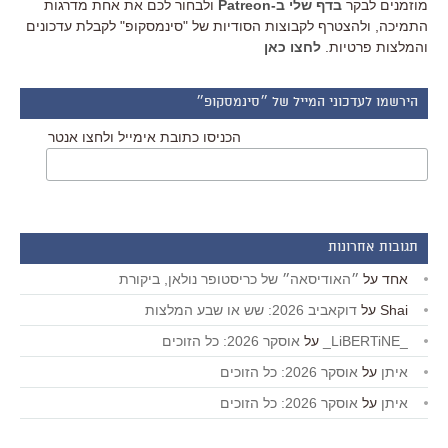
מוזמנים לבקר
בדף שלי ב-Patreon
ולבחור לכם את אחת מדרגות
התמיכה, ולהצטרף לקבוצות הסודיות של "סינמסקופ" לקבלת עדכונים
והמלצות פרטיות.
לחצו כאן
הירשמו לעדכוני המייל של ״סינמסקופ״
הכניסו כתובת אימייל ולחצו אנטר
תגובות אחרונות
אחד
על
״האודיסאה״ של כריסטופר נולאן, ביקורת
Shai
על
דוקאביב 2026: שש או שבע המלצות
_LiBERTiNE_
על
אוסקר 2026: כל הזוכים
איתן
על
אוסקר 2026: כל הזוכים
איתן
על
אוסקר 2026: כל הזוכים