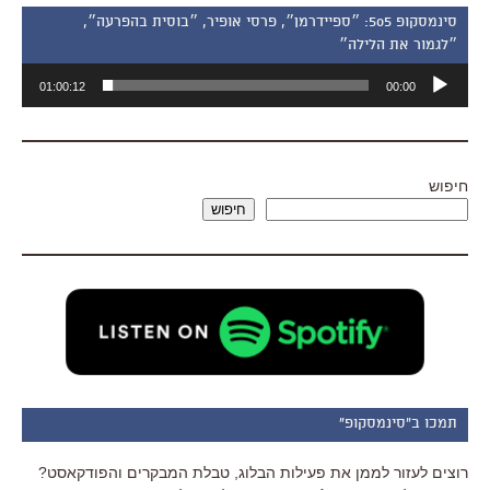
סינמסקופ 505: ״ספיידרמן״, פרסי אופיר, ״בוסית בהפרעה״,
״לגמור את הלילה״
נגן
01:00:12
00:00
אודיו
חיפוש
חיפוש
תמכו ב"סינמסקופ"
רוצים לעזור לממן את פעילות הבלוג, טבלת המבקרים והפודקאסט?