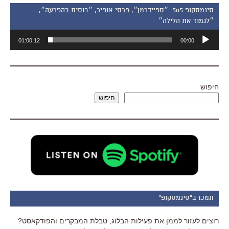
סינמסקופ 505: ״ספיידרמן״, פרסי אופיר, ״בוסית בהפרעה״,
״לגמור את הלילה״
נגן
01:00:12
00:00
אודיו
חיפוש
חיפוש
תמכו ב"סינמסקופ"
רוצים לעזור לממן את פעילות הבלוג, טבלת המבקרים והפודקאסט?