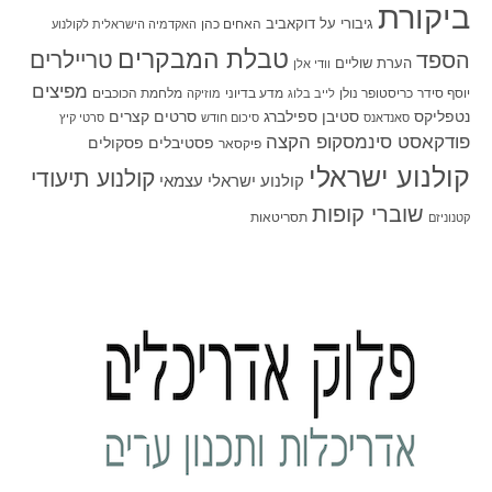
ביקורת
גיבורי על
דוקאביב
האחים כהן
האקדמיה הישראלית לקולנוע
טבלת המבקרים
טריילרים
הספד
הערת שוליים
וודי אלן
מפיצים
יוסף סידר
כריסטופר נולן
מדע בדיוני
מלחמת הכוכבים
לייב בלוג
מוזיקה
סטיבן ספילברג
סרטים קצרים
נטפליקס
סאנדאנס
סיכום חודש
סרטי קיץ
פודקאסט סינמסקופ הקצה
פסטיבלים
פסקולים
פיקסאר
קולנוע ישראלי
קולנוע תיעודי
קולנוע ישראלי עצמאי
שוברי קופות
תסריטאות
קטנוניזם