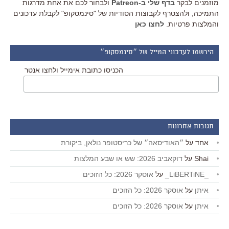
מוזמנים לבקר
בדף שלי ב-Patreon
ולבחור לכם את אחת מדרגות
התמיכה, ולהצטרף לקבוצות הסודיות של "סינמסקופ" לקבלת עדכונים
והמלצות פרטיות.
לחצו כאן
הירשמו לעדכוני המייל של ״סינמסקופ״
הכניסו כתובת אימייל ולחצו אנטר
תגובות אחרונות
אחד
על
״האודיסאה״ של כריסטופר נולאן, ביקורת
Shai
על
דוקאביב 2026: שש או שבע המלצות
_LiBERTiNE_
על
אוסקר 2026: כל הזוכים
איתן
על
אוסקר 2026: כל הזוכים
איתן
על
אוסקר 2026: כל הזוכים