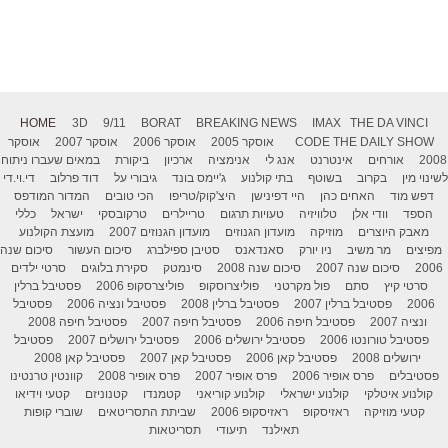
HOME
3D
9/11
BORAT
BREAKING NEWS
IMAX
THE DA VINCI
THE DAILY SHOW
CODE
אוסקר 2005
אוסקר 2006
אוסקר 2007
אוסקר
2008
אורחים
אינטרנט
אנג לי
אנימציה
ארכיון
ביקורת
במאים שעברו ניתוח
לשינוי מין
בקרוב
בשוטף
בתי קולנוע
ג'יימס בונד
גיבורי על
דוד פרלוב
די.וי.די
דפש מוד
האחים כהן
היי דפינישן
היצ'קוק/טריפו
הכי טובים
המדור המודפס
הספד
וודי אלן
טלוויזיה
טעויות תרגום
טריילרים
טרקובסקי
ישראל
כללי
מאבק היוצרים
מוזיקה
מועדון הגנוזים
מועדון הגנוזים 2007
מועצת הקולנוע
מפיצים
מר משיב
ניו יורק
סאנדאנס
סטיבן ספילברג
סיכום העשור
סיכום שנה
2006
סיכום שנה 2007
סיכום שנה 2008
סינמטק
סקירת בלוגים
סרטי ילדים
סרטי קיץ
סתם
פול מקרטני
פוליצרוסקופ
פוליצרסקופ 2006
פסטיבל ברלין
2006
פסטיבל ברלין 2007
פסטיבל ברלין 2008
פסטיבל ונציה 2006
פסטיבל
ונציה 2007
פסטיבל חיפה 2006
פסטיבל חיפה 2007
פסטיבל חיפה 2008
פסטיבל טורונטו 2006
פסטיבל ירושלים 2006
פסטיבל ירושלים 2007
פסטיבל
ירושלים 2008
פסטיבל קאן 2006
פסטיבל קאן 2007
פסטיבל קאן 2008
פסטיבלים
פרס אופיר 2006
פרס אופיר 2007
פרס אופיר 2008
קוונטין טרנטינו
קולנוע איטלקי
קולנוע ישראלי
קולנוע קוריאני
קטמנדו
קטנוניזם
קטעי וידיאו
קטעי מוזיקה
ראזיסקופ
ראזיסקופ 2006
שביתת התסריטאים
שוברי קופות
תאילנד
תיעודי
תסריטאות