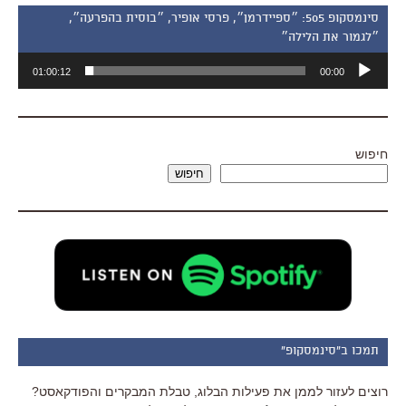
סינמסקופ 505: ״ספיידרמן״, פרסי אופיר, ״בוסית בהפרעה״,
״לגמור את הלילה״
נגן
01:00:12
00:00
אודיו
חיפוש
חיפוש
תמכו ב"סינמסקופ"
רוצים לעזור לממן את פעילות הבלוג, טבלת המבקרים והפודקאסט?