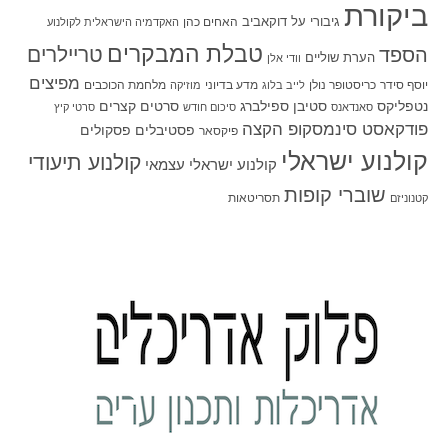
ביקורת
גיבורי על
דוקאביב
האחים כהן
האקדמיה הישראלית לקולנוע
טבלת המבקרים
טריילרים
הספד
הערת שוליים
וודי אלן
מפיצים
יוסף סידר
כריסטופר נולן
מדע בדיוני
מלחמת הכוכבים
לייב בלוג
מוזיקה
סטיבן ספילברג
סרטים קצרים
נטפליקס
סאנדאנס
סיכום חודש
סרטי קיץ
פודקאסט סינמסקופ הקצה
פסטיבלים
פסקולים
פיקסאר
קולנוע ישראלי
קולנוע תיעודי
קולנוע ישראלי עצמאי
שוברי קופות
תסריטאות
קטנוניזם