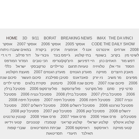
HOME
3D
9/11
BORAT
BREAKING NEWS
IMAX
THE DA VINCI
THE DAILY SHOW
CODE
אוסקר 2005
אוסקר 2006
אוסקר 2007
אוסקר
2008
אורחים
אינטרנט
אנג לי
אנימציה
ארכיון
ביקורת
במאים שעברו ניתוח
לשינוי מין
בקרוב
בשוטף
בתי קולנוע
ג'יימס בונד
גיבורי על
דוד פרלוב
די.וי.די
דפש מוד
האחים כהן
היי דפינישן
היצ'קוק/טריפו
הכי טובים
המדור המודפס
הספד
וודי אלן
טלוויזיה
טעויות תרגום
טריילרים
טרקובסקי
ישראל
כללי
מאבק היוצרים
מוזיקה
מועדון הגנוזים
מועדון הגנוזים 2007
מועצת הקולנוע
מפיצים
מר משיב
ניו יורק
סאנדאנס
סטיבן ספילברג
סיכום העשור
סיכום שנה
2006
סיכום שנה 2007
סיכום שנה 2008
סינמטק
סקירת בלוגים
סרטי ילדים
סרטי קיץ
סתם
פול מקרטני
פוליצרוסקופ
פוליצרסקופ 2006
פסטיבל ברלין
2006
פסטיבל ברלין 2007
פסטיבל ברלין 2008
פסטיבל ונציה 2006
פסטיבל
ונציה 2007
פסטיבל חיפה 2006
פסטיבל חיפה 2007
פסטיבל חיפה 2008
פסטיבל טורונטו 2006
פסטיבל ירושלים 2006
פסטיבל ירושלים 2007
פסטיבל
ירושלים 2008
פסטיבל קאן 2006
פסטיבל קאן 2007
פסטיבל קאן 2008
פסטיבלים
פרס אופיר 2006
פרס אופיר 2007
פרס אופיר 2008
קוונטין טרנטינו
קולנוע איטלקי
קולנוע ישראלי
קולנוע קוריאני
קטמנדו
קטנוניזם
קטעי וידיאו
קטעי מוזיקה
ראזיסקופ
ראזיסקופ 2006
שביתת התסריטאים
שוברי קופות
תאילנד
תיעודי
תסריטאות