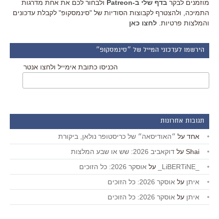
מוזמנים לבקר
בדף שלי ב-Patreon
ולבחור לכם את אחת מדרגות
התמיכה, ולהצטרף לקבוצות הסודיות של "סינמסקופ" לקבלת עדכונים
והמלצות פרטיות.
לחצו כאן
הירשמו לעדכוני המייל של ״סינמסקופ״
הכניסו כתובת אימייל ולחצו אנטר
תגובות אחרונות
אחד
על
״האודיסאה״ של כריסטופר נולאן, ביקורת
Shai
על
דוקאביב 2026: שש או שבע המלצות
_LiBERTiNE_
על
אוסקר 2026: כל הזוכים
איתן
על
אוסקר 2026: כל הזוכים
איתן
על
אוסקר 2026: כל הזוכים